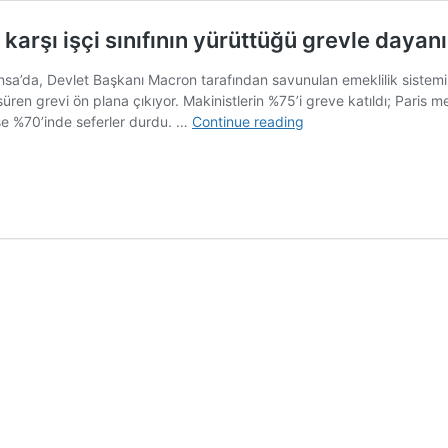
karşı işçi sınıfının yürüttüğü grevle daya
sa’da, Devlet Başkanı Macron tarafından savunulan emeklilik sistemi r
ren grevi ön plana çıkıyor. Makinistlerin %75’i greve katıldı; Paris m
Fransa’daki
ise %70’inde seferler durdu. …
Continue reading
emeklilik
sistemi
reformuna
karşı
işçi
sınıfının
yürüttüğü
grevle
dayanışma