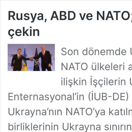
Rusya, ABD ve NATO; 
çekin
Son dönemde U
NATO ülkeleri 
ilişkin İşçileri
Enternasyonal’in (İUB-DE) b
Ukrayna’nın NATO’ya katılm
birliklerinin Ukrayna sınırı