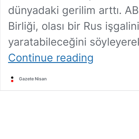
dünyadaki gerilim arttı. 
Birliği, olası bir Rus işgal
yaratabileceğini söyleyerek
Rusya,
Continue reading
ABD
ve
NATO;
Gazete Nisan
Ukrayna’dan
elinizi
çekin