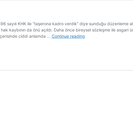
 sayılı KHK ile “taşerona kadro verdik” diye sunduğu düzenleme alda
ak kaybının da önü açıldı. Daha önce bireysel sözleşme ile asgari ücre
Belediye
 içerisinde ciddi anlamda …
Continue reading
işçileri
nasıl
KHK
kazığı
yedi?