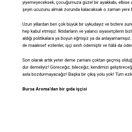
yiyemeyeceksek, çocuğumuza güzel bir ayakkabı, elbise 
şeyin ucuzunu almak zorunda kalacaksak o zaman yere b
Uzun yıllardan beri çok büyük bir uykudayız ve bizlere su
hep kabul etmişiz. İktidarların ve yalancı siyasetçilerin b
aldığı politikalara ya boyun eğmişiz ya da anlayamamışız… N
de maalesef ezilenler, işçi sınıfı ödemiştir ve hâlâ da öd
Son olarak artık yeter deme zamanı çoktan geçmiş olduğu 
dur demeliyiz! Göreceğiz, bileceğiz, kendimizi geliştirece
asla bozdurmayacağız! Başka bir çıkış yolu yok! Tüm ezile
Bursa Aroma’dan bir gıda işçisi