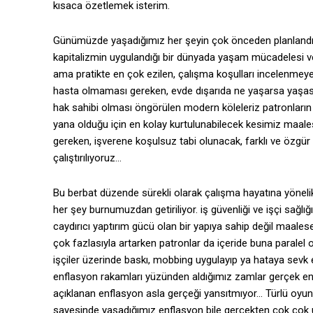
kısaca özetlemek isterim.
Günümüzde yaşadığımız her şeyin çok önceden planlandığ
kapitalizmin uygulandığı bir dünyada yaşam mücadelesi ver
ama pratikte en çok ezilen, çalışma koşulları incelenmey
hasta olmaması gereken, evde dışarıda ne yaşarsa yaşası
hak sahibi olması öngörülen modern köleleriz patronların
yana olduğu için en kolay kurtulunabilecek kesimiz maa
gereken, işverene koşulsuz tabi olunacak, farklı ve özgü
çalıştırılıyoruz…
Bu berbat düzende sürekli olarak çalışma hayatına yönelik
her şey burnumuzdan getiriliyor. iş güvenliği ve işçi sağl
caydırıcı yaptırım gücü olan bir yapıya sahip değil maales
çok fazlasıyla artarken patronlar da içeride buna paralel ol
işçiler üzerinde baskı, mobbing uygulayıp ya hataya sevk 
enflasyon rakamları yüzünden aldığımız zamlar gerçek enfla
açıklanan enflasyon asla gerçeği yansıtmıyor… Türlü oyunla
sayesinde yaşadığımız enflasyon bile gerçekten çok çok