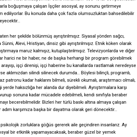
mlarla boğuşmaya çalışan İşçiler asosyal, ay sonunu getirmeye
ediliyorlar. Bu konuda daha çok fazla olumsuzluktan bahsedilebilir
meyecektir…
zaten her şekilde bölünmüş ayrıştırılmışız. Siyasal yönden sağcı,
ünni, Alevi, Hristiyan, dinsiz gibi ayrıştırılmışız. Etnik köken olarak
rıştırmaya maruz kalmışız, kutuplaştırılmışız. Televizyonlarda ve diğer
r harici ne bir haber, ne de başka herhangi bir program görebilmek
rayışı, işçi direnişi, işçi haberine bu kanallarda rastlamak neredeyse
aklımızdan silindi silinecek durumda… Böylesi bilinçli, programlı,
z patronu kadar haklarını bilmeli, sürekli okumalı, araştırmacı olmalı,
i yerde haksızlığa her alanda dur diyebilmeli. Ayrıştırmalara karşı
 savunup sonuna kadar mücadele edebilmeli, kendi sınıfıyla beraber
yı becerebilmelidir. Bizleri her türlü baskı altına almaya çalışan
er adım karşımıza başka bir dayatma olarak geri dönecektir…
psikolojik zorluklara göğüs gererek aile geçindiren insanlarız. Ay
sosyal bir etkinlik yapamayacaksak, beraber güzel bir yemek