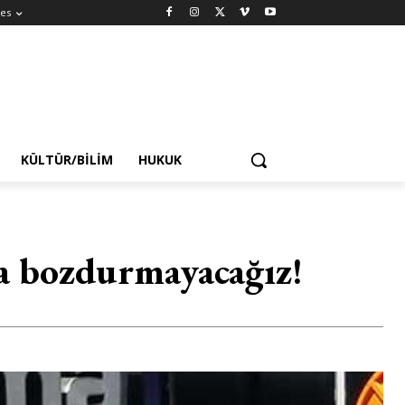
es
KÜLTÜR/BILIM
HUKUK
la bozdurmayacağız!