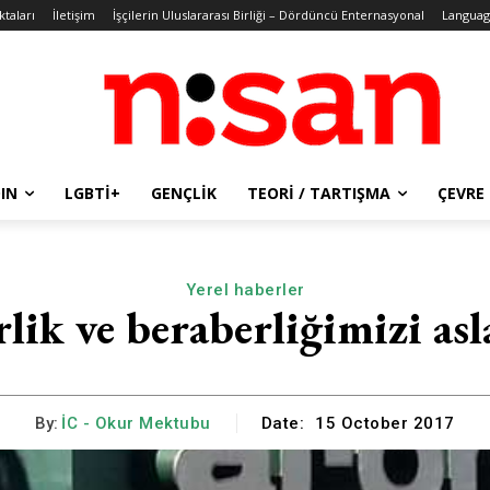
ktaları
İletişim
İşçilerin Uluslararası Birliği – Dördüncü Enternasyonal
Languag
IN
LGBTİ+
GENÇLIK
TEORI / TARTIŞMA
ÇEVRE
Yerel haberler
ik ve beraberliğimizi as
By:
İC - Okur Mektubu
Date:
15 October 2017