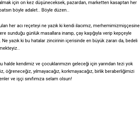
almak için on kez düşüneceksek, pazardan, marketten kasaptan her
atsın böyle adalet… Böyle düzen…
nulan her acı reçeteyi ne yazık ki kendi ilacımız, merhemimizmişçesine
izlere sunduğu günlük masallara inanıp, çay kaşığıyla verip kepçeyle
e yazık ki bu hatalar zincirinin içerisinde en büyük zararı da, bedeli
emekteyiz…
halde kendimiz ve çocuklarımızın geleceği için yarından tezi yok
ğiz, öğreneceğiz, yılmayacağız, korkmayacağız, birlik beraberliğimizi
nler ve işçi sınıfımıza selam olsun!