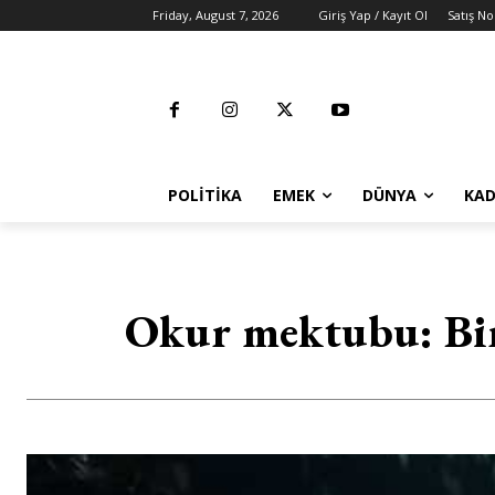
Friday, August 7, 2026
Giriş Yap / Kayıt Ol
Satış No
POLITIKA
EMEK
DÜNYA
KAD
Okur mektubu: Birl