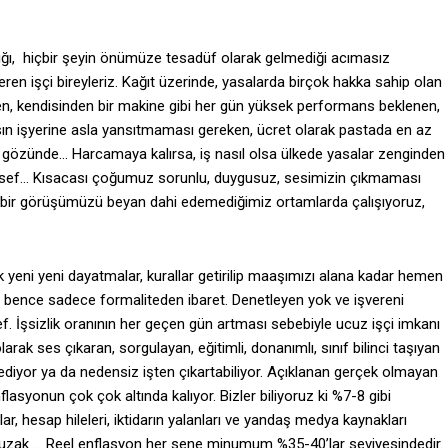
ı, hiçbir şeyin önümüze tesadüf olarak gelmediği acımasız
en işçi bireyleriz. Kağıt üzerinde, yasalarda birçok hakka sahip olan
en, kendisinden bir makine gibi her gün yüksek performans beklenen,
n işyerine asla yansıtmaması gereken, ücret olarak pastada en az
 gözünde… Harcamaya kalırsa, iş nasıl olsa ülkede yasalar zenginden
lesef… Kısacası çoğumuz sorunlu, duygusuz, sesimizin çıkmaması
r bir görüşümüzü beyan dahi edemediğimiz ortamlarda çalışıyoruz,
 yeni yeni dayatmalar, kurallar getirilip maaşımızı alana kadar hemen
ığı bence sadece formaliteden ibaret. Denetleyen yok ve işvereni
ef. İşsizlik oranının her geçen gün artması sebebiyle ucuz işçi imkanı
arak ses çıkaran, sorgulayan, eğitimli, donanımlı, sınıf bilinci taşıyan
ediyor ya da nedensiz işten çıkartabiliyor. Açıklanan gerçek olmayan
syonun çok çok altında kalıyor. Bizler biliyoruz ki %7-8 gibi
r, hesap hileleri, iktidarın yalanları ve yandaş medya kaynakları
 uzak… Reel enflasyon her sene minumum %35-40’lar seviyesindedir.