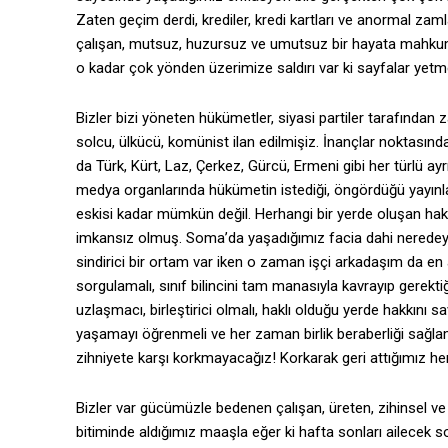
Zaten geçim derdi, krediler, kredi kartları ve anormal za
çalışan, mutsuz, huzursuz ve umutsuz bir hayata mahkum 
o kadar çok yönden üzerimize saldırı var ki sayfalar yet
Bizler bizi yöneten hükümetler, siyasi partiler tarafından 
solcu, ülkücü, komünist ilan edilmişiz. İnançlar noktasında S
da Türk, Kürt, Laz, Çerkez, Gürcü, Ermeni gibi her türlü ay
medya organlarında hükümetin istediği, öngördüğü yayınla
eskisi kadar mümkün değil. Herhangi bir yerde oluşan hak a
imkansız olmuş. Soma’da yaşadığımız facia dahi neredeyse 
sindirici bir ortam var iken o zaman işçi arkadaşım da en a
sorgulamalı, sınıf bilincini tam manasıyla kavrayıp gerektiğ
uzlaşmacı, birleştirici olmalı, haklı olduğu yerde hakkını
yaşamayı öğrenmeli ve her zaman birlik beraberliği sağlama
zihniyete karşı korkmayacağız! Korkarak geri attığımız h
Bizler var gücümüzle bedenen çalışan, üreten, zihinsel ve 
bitiminde aldığımız maaşla eğer ki hafta sonları ailecek 