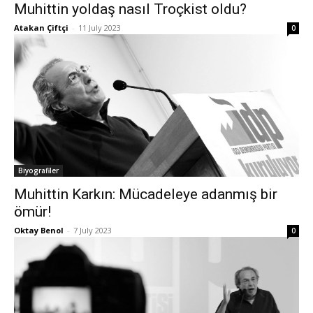
Muhittin yoldaş nasıl Troçkist oldu?
Atakan Çiftçi
-
11 July 2023
0
Biyografiler
Muhittin Karkın: Mücadeleye adanmış bir
ömür!
Oktay Benol
-
7 July 2023
0