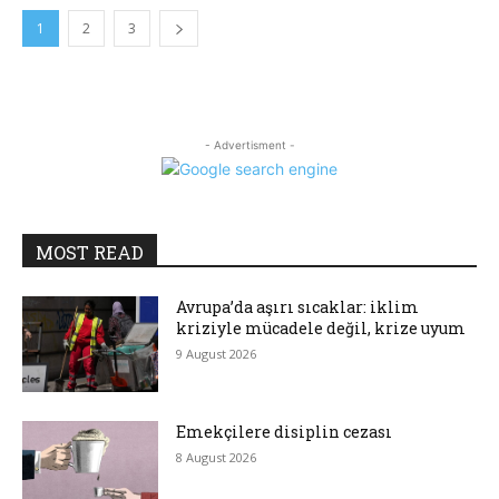
1
2
3
- Advertisment -
MOST READ
Avrupa’da aşırı sıcaklar: iklim
kriziyle mücadele değil, krize uyum
9 August 2026
Emekçilere disiplin cezası
8 August 2026