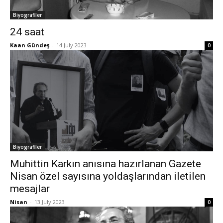
Biyografiler
24 saat
Kaan Gündeş
-
14 July 2023
0
Biyografiler
Muhittin Karkın anısına hazırlanan Gazete
Nisan özel sayısına yoldaşlarından iletilen
mesajlar
Nisan
-
13 July 2023
0