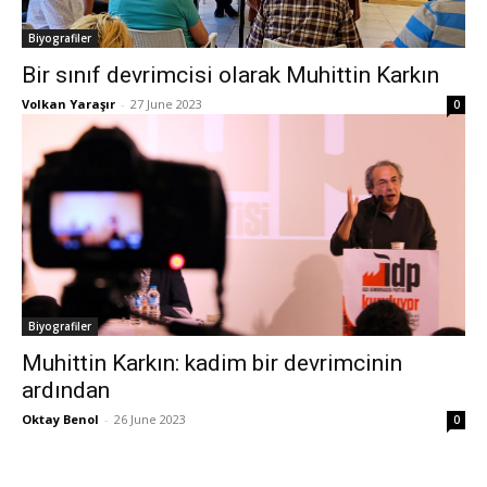
Biyografiler
Bir sınıf devrimcisi olarak Muhittin Karkın
Volkan Yaraşır
-
27 June 2023
0
Biyografiler
Muhittin Karkın: kadim bir devrimcinin
ardından
Oktay Benol
-
26 June 2023
0