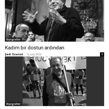
Biyografiler
Kadim bir dostun ardından
Şadi Ozansü
-
12 July 2023
0
Biyografiler