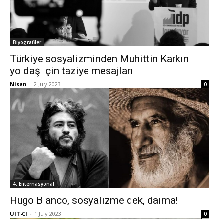
Biyografiler
Türkiye sosyalizminden Muhittin Karkın
yoldaş için taziye mesajları
Nisan
-
2 July 2023
0
4. Enternasyonal
Hugo Blanco, sosyalizme dek, daima!
UIT-CI
-
1 July 2023
0