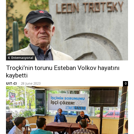
4. Enternasyonal
Troçki’nin torunu Esteban Volkov hayatını
kaybetti
UIT-CI
-
28 June 2023
0