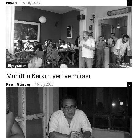
Nisan
-
18 July 2023
0
Biyografiler
Muhittin Karkın: yeri ve mirası
Kaan Gündeş
-
16 July 2023
0