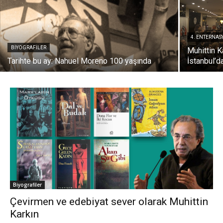
4. ENTERNA
BIYOGRAFILER
Muhittin K
Tarihte bu ay: Nahuel Moreno 100 yaşında
İstanbul’da
Biyografiler
Çevirmen ve edebiyat sever olarak Muhittin
Karkın