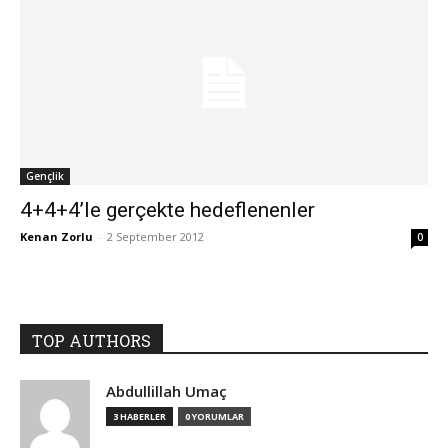
Gençlik
4+4+4’le gerçekte hedeflenenler
Kenan Zorlu
-
2 September 2012
0
TOP AUTHORS
Abdullillah Umaç
3 HABERLER
0 YORUMLAR