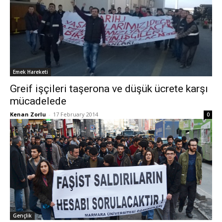
Emek Hareketi
Greif işçileri taşerona ve düşük ücrete karşı
mücadelede
Kenan Zorlu
-
17 February 2014
0
Gençlik