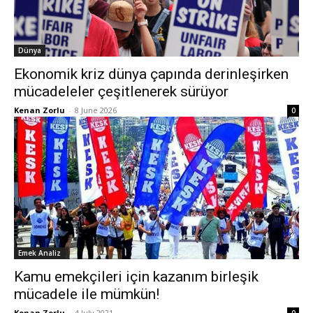
Dünya
Ekonomik kriz dünya çapında derinleşirken
mücadeleler çeşitlenerek sürüyor
Kenan Zorlu
-
8 June 2026
0
Emek Analiz
Kamu emekçileri için kazanım birleşik
mücadele ile mümkün!
Kenan Zorlu
-
4 July 2021