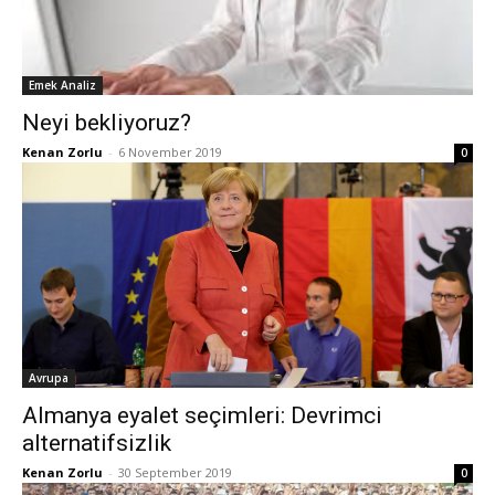
Emek Analiz
Neyi bekliyoruz?
Kenan Zorlu
-
6 November 2019
0
Avrupa
Almanya eyalet seçimleri: Devrimci
alternatifsizlik
Kenan Zorlu
-
30 September 2019
0