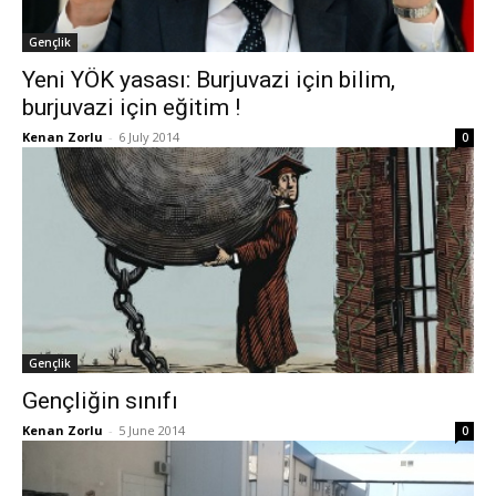
Gençlik
Yeni YÖK yasası: Burjuvazi için bilim,
burjuvazi için eğitim !
Kenan Zorlu
-
6 July 2014
0
Gençlik
Gençliğin sınıfı
Kenan Zorlu
-
5 June 2014
0