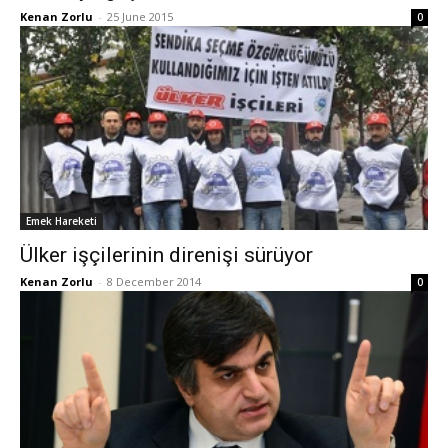
Kenan Zorlu
-
25 June 2015
0
Emek Hareketi
Ülker işçilerinin direnişi sürüyor
Kenan Zorlu
-
8 December 2014
0