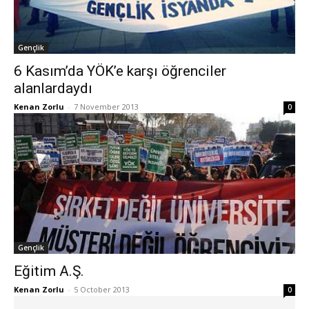
Gençlik
6 Kasım’da YÖK’e karşı öğrenciler
alanlardaydı
Kenan Zorlu
-
7 November 2013
0
Gençlik
Eğitim A.Ş.
Kenan Zorlu
-
5 October 2013
0