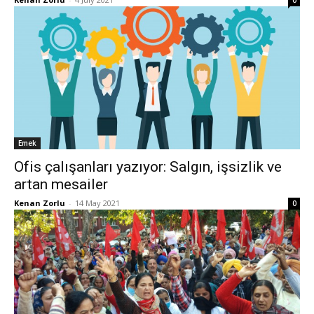
0
Emek
Ofis çalışanları yazıyor: Salgın, işsizlik ve
artan mesailer
Kenan Zorlu
-
14 May 2021
0