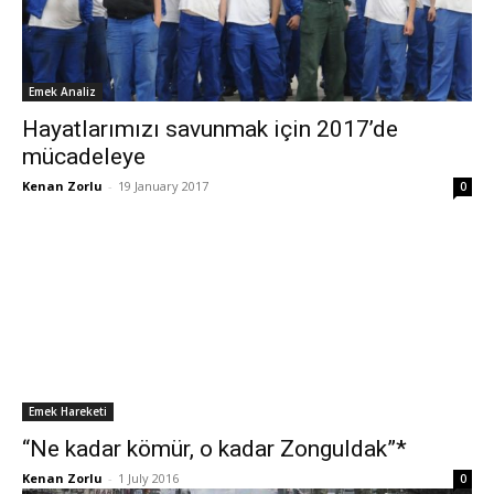
Emek Analiz
Hayatlarımızı savunmak için 2017’de
mücadeleye
Kenan Zorlu
-
19 January 2017
0
Emek Hareketi
“Ne kadar kömür, o kadar Zonguldak”*
Kenan Zorlu
-
1 July 2016
0