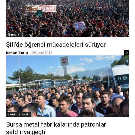
Gençlik
Şili’de öğrenci mücadeleleri sürüyor
Kenan Zorlu
-
25 June 2015
0
Emek Hareketi
Bursa metal fabrikalarında patronlar
saldırıya geçti