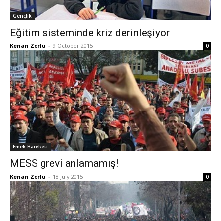
Gençlik
Eğitim sisteminde kriz derinleşiyor
Kenan Zorlu
-
9 October 2015
0
Emek Hareketi
MESS grevi anlamamış!
Kenan Zorlu
-
18 July 2015
0