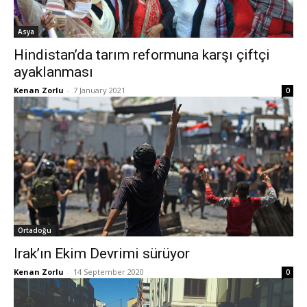
Asya
Hindistan’da tarım reformuna karşı çiftçi
ayaklanması
Kenan Zorlu
-
7 January 2021
0
Ortadoğu
Irak’ın Ekim Devrimi sürüyor
Kenan Zorlu
-
14 September 2020
0