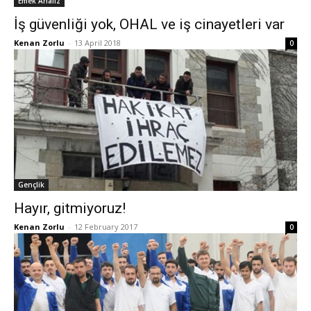
Emek Analiz
İş güvenliği yok, OHAL ve iş cinayetleri var
Kenan Zorlu
-
13 April 2018
0
Gençlik
Hayır, gitmiyoruz!
Kenan Zorlu
-
12 February 2017
0