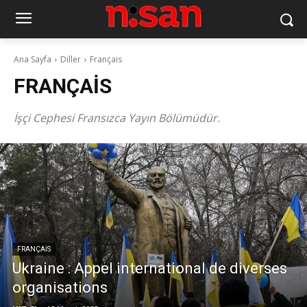
Ana Sayfa
Diller
Français
FRANÇAIS
İşçi Cephesi Fransızca Yayın Bölümüdür.
FRANÇAIS
Ukraine : Appel international de diverses
organisations