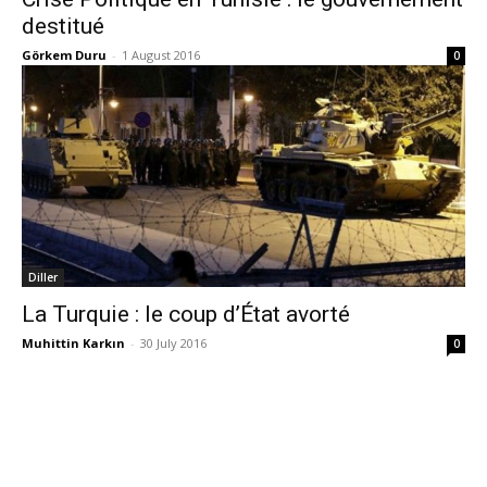
destitué
Görkem Duru
-
1 August 2016
0
Diller
La Turquie : le coup d’État avorté
Muhittin Karkın
-
30 July 2016
0