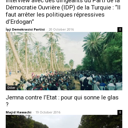
Interview avec des dirigeants du Parti de la
Démocratie Ouvrière (IDP) de la Turquie : “Il
faut arrêter les politiques répressives
d’Erdogan”
İşçi Demokrasisi Partisi
-
20 October 2016
0
Diller
Jemna contre l’Etat : pour qui sonne le glas
?
Majid Hawachi
-
19 October 2016
0