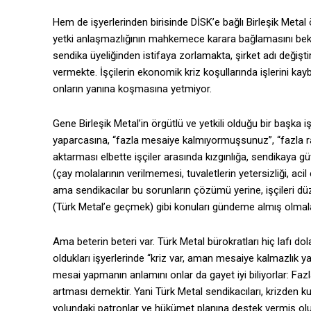
Hem de işyerlerinden birisinde DİSK’e bağlı Birleşik Meta
yetki anlaşmazlığının mahkemece karara bağlamasını bekliy
sendika üyeliğinden istifaya zorlamakta, şirket adı değişt
vermekte. İşçilerin ekonomik kriz koşullarında işlerini kayb
onların yanına koşmasına yetmiyor.
Gene Birleşik Metal’in örgütlü ve yetkili olduğu bir başka
yaparcasına, “fazla mesaiye kalmıyormuşsunuz”, “fazla rap
aktarması elbette işçiler arasında kızgınlığa, sendikaya g
(çay molalarının verilmemesi, tuvaletlerin yetersizliği, acil
ama sendikacılar bu sorunların çözümü yerine, işçileri düz
(Türk Metal’e geçmek) gibi konuları gündeme almış olmal
Ama beterin beteri var. Türk Metal bürokratları hiç lafı d
oldukları işyerlerinde “kriz var, aman mesaiye kalmazlık yapm
mesai yapmanın anlamını onlar da gayet iyi biliyorlar: Fa
artması demektir. Yani Türk Metal sendikacıları, krizden k
yolundaki patronlar ve hükümet planına destek vermiş olu