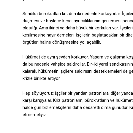
Sendika bürokratları krizden iki nedenle korkuyorlar. İşçiler
düşmesi ve böylece kendi ayrıcalıklarının gerilemesi pencer
olasılığı. Ama ikinci ve daha büyük bir korkuları var: İşçile
kesilmesine hayır demeleri. İşçilerin başlatacakları bir dir
örgütleri haline dönüşmesine yol açabilir.
Hükümet de aynı şeyden korkuyor. Yaşam ve çalışma koşull
da bu nedenle vahşice saldırdılar. Bir-iki yerel sendikası
kalarak, hükümetin işçilere saldırısını desteklemeleri de
krizle birlikte artıyor.
Hep söylüyoruz: İşçiler bir yandan patronlara, diğer yan
karşı karşıyalar. Kriz patronların, bürokratların ve hükü
halde gün biz emekçilerin daha cesaretli olma günüdür. Kri
etmemeliyiz.