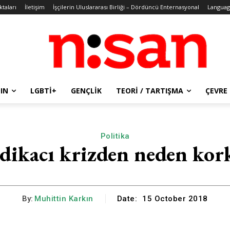
ktaları
İletişim
İşçilerin Uluslararası Birliği – Dördüncü Enternasyonal
Languag
IN
LGBTİ+
GENÇLIK
TEORI / TARTIŞMA
ÇEVRE
Politika
dikacı krizden neden kor
By:
Muhittin Karkın
Date:
15 October 2018