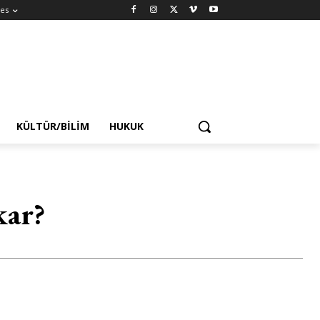
es
KÜLTÜR/BILIM
HUKUK
kar?