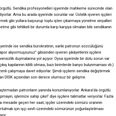
l örgütlü. Sendika profesyonelleri işyerinde mahkeme sürecinde olan
orlar. Ama bu arada işyerinde sorunlar var. Üstelik işveren işçileri
irmek gibi yollara başvurup toplu işten çıkarmaya yönelme sinyalleri
etme gibi tehlikeli bir durumla karşı karşıya olmaları bile sendikanın
 işyerinde ise sendika bürokratının, sanki patronun sözcülüğünü
or alıyormuşsunuz” gibisinden işveren şikâyetlerini işçilere
üvensizlik duymalarına yol açıyor. Oysa işyerinde bir dolu sorun var
 çıkış kapılarının kilitli olması, bazı birimlerde banyo bulunmaması vb.)
enli çalışmaya davet ediyorlar. Şimdi işçilerin sendika değiştirmek
arı DİSK açısından son derece olumsuz bir gelişme.
olaştırmadan patronların yanında konumlanıyorlar. Ankara’da örgütlü
ayın, işlerinize sahip çıkın” diye işçilere talimatlar veriyorlar. Fazla
zla mesaide geçen her saat, işçiler üzerindeki sömürü oranının
urtulmak için işçi sınıfı üzerindeki sömürünün yoğunlaştırılması
yor.