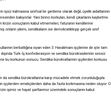
in işsiz kalmasına sınıfsal bir gerileme olarak değil, üyelik aidatlarının
esinden bakıyorlar. Yani birinci korkuları, kendi çıkarlarını kaybetme
rin krizin sonuçlarını kabul etmemeleri, faturanın kendilerine
eniş onların yıkımı, sendikaların ise demokratikleşip gerçek sınıf
arının berbatlığına isyan eden 3. Havalimanı işçilerine de işte tam
nın dışında Türk-İş konfederasyon ve sendika bürokrasilerinin sessiz
 gene bu korkunun sonucu. Sendika bürokratlarının işçilerden korkusu
dan da sendika bürokratlarına karşı mücadele etmek zorunluluğuyla
metin işçilerden-emekçilerden daha da fazla korkmasına neden oluyor. O
zin işimiz ve hayat şartlarımız üzerindeki sonuçlarını kabul