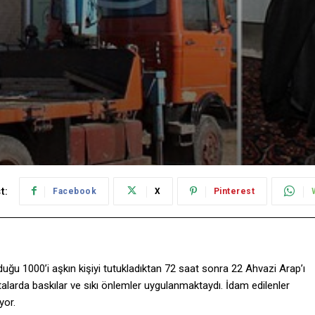
t:
Facebook
X
Pinterest
nduğu 1000’i aşkın kişiyi tutukladıktan 72 saat sonra 22 Ahvazi Arap’ı
ftalarda baskılar ve sıkı önlemler uygulanmaktaydı. İdam edilenler
yor.