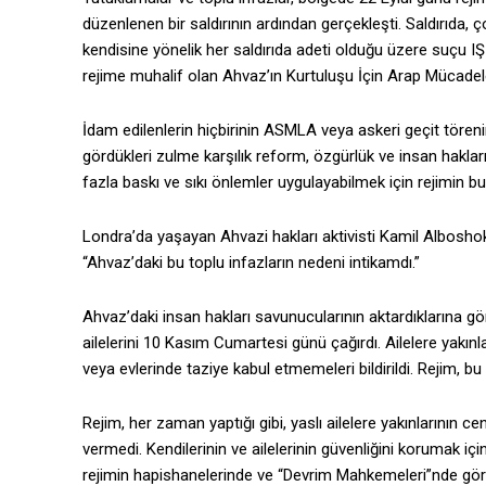
düzenlenen bir saldırının ardından gerçekleşti. Saldırıda, 
kendisine yönelik her saldırıda adeti olduğu üzere suçu I
rejime muhalif olan Ahvaz’ın Kurtuluşu İçin Arap Mücadel
İdam edilenlerin hiçbirinin ASMLA veya askeri geçit törenine
gördükleri zulme karşılık reform, özgürlük ve insan haklar
fazla baskı ve sıkı önlemler uygulayabilmek için rejimin bu
Londra’da yaşayan Ahvazi hakları aktivisti Kamil Alboshok
“Ahvaz’daki bu toplu infazların nedeni intikamdı.”
Ahvaz’daki insan hakları savunucularının aktardıklarına göre
ailelerini 10 Kasım Cumartesi günü çağırdı. Ailelere yakın
veya evlerinde taziye kabul etmemeleri bildirildi. Rejim, bu 
Rejim, her zaman yaptığı gibi, yaslı ailelere yakınlarının 
vermedi. Kendilerinin ve ailelerinin güvenliğini korumak içi
rejimin hapishanelerinde ve “Devrim Mahkemeleri”nde görevli