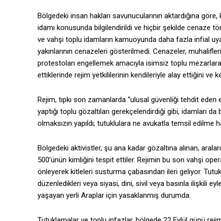
Bölgedeki insan hakları savunucularının aktardığına göre, ku
idamı konusunda bilgilendirildi ve hiçbir şekilde cenaze 
ve vahşi toplu idamların kamuoyunda daha fazla infial uy
yakınlarının cenazeleri gösterilmedi. Cenazeler, muhalifleri
protestoları engellemek amacıyla isimsiz toplu mezarlara g
ettiklerinde rejim yetkililerinin kendileriyle alay ettiğini ve 
Rejim, tıpkı son zamanlarda “ulusal güvenliği tehdit eden
yaptığı toplu gözaltıları gerekçelendirdiği gibi, idamları d
olmaksızın yapıldı; tutuklulara ne avukatla temsil edilme 
Bölgedeki aktivistler, şu ana kadar gözaltına alınan, aral
500’ünün kimliğini tespit ettiler. Rejimin bu son vahşi 
önleyerek kitleleri susturma çabasından ileri geliyor. Tut
düzenledikleri veya siyasi, dini, sivil veya basınla ilişkili e
yaşayan yerli Araplar için yasaklanmış durumda.
Tutuklamalar ve toplu infazlar, bölgede 22 Eylül günü rejim