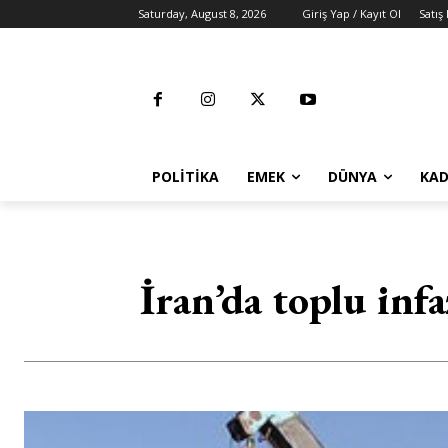
Saturday, August 8, 2026
Giriş Yap / Kayıt Ol
Satış
POLITIKA
EMEK
DÜNYA
KAD
İran’da toplu infa