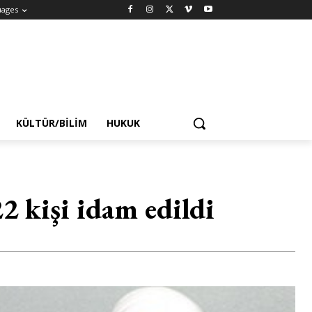
uages
KÜLTÜR/BILIM
HUKUK
22 kişi idam edildi