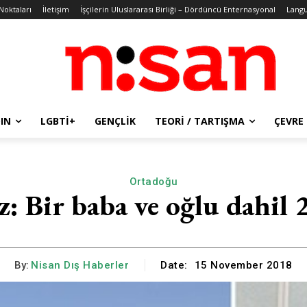
 Noktaları
İletişim
İşçilerin Uluslararası Birliği – Dördüncü Enternasyonal
Lang
IN
LGBTİ+
GENÇLIK
TEORI / TARTIŞMA
ÇEVRE
Ortadoğu
z: Bir baba ve oğlu dahil 
By:
Nisan Dış Haberler
Date:
15 November 2018