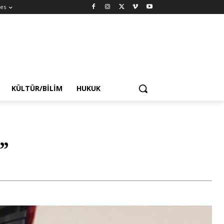
es
KÜLTÜR/BILIM
HUKUK
”