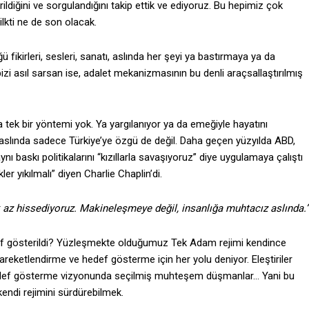
erildiğini ve sorgulandığını takip ettik ve ediyoruz. Bu hepimiz çok
ilkti ne de son olacak.
 fikirleri, sesleri, sanatı, aslında her şeyi ya bastırmaya ya da
bizi asıl sarsan ise, adalet mekanizmasının bu denli araçsallaştırılmış
 tek bir yöntemi yok. Ya yargılanıyor ya da emeğiyle hayatını
aslında sadece Türkiye’ye özgü de değil. Daha geçen yüzyılda ABD,
 baskı politikalarını “kızıllarla savaşıyoruz” diye uygulamaya çalıştı
ler yıkılmalı” diyen Charlie Chaplin’di.
az hissediyoruz. Makineleşmeye değil, insanlığa muhtacız aslında.”
ef gösterildi? Yüzleşmekte olduğumuz Tek Adam rejimi kendince
hareketlendirme ve hedef gösterme için her yolu deniyor. Eleştiriler
u hedef gösterme vizyonunda seçilmiş muhteşem düşmanlar… Yani bu
kendi rejimini sürdürebilmek.