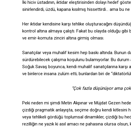
İki hiciv üstadının, iktidar eleştirisinden dolayı hedef göst
sinirlendirdi, üzdü, kapana kısılmış hissettirdi… ama bu ne 
Her iktidar kendisine karşı tehlike oluşturacağını düşündüğü
kontrol altına almaya çalıştı. Fakat bu olayda olduğu gibi 
ve emir-komuta zinciri altına girmiş olması.
Sanatçılar veya muhalif kesim hep baskı altında. Bunun da
sürdürebilecek çalışma koşulunu bulamıyorlar. Bu durum 
Soğuk Savaş boyunca, kendi muhalif sanatçılarına karşı aynı
ve binlerce insana zulüm etti; bunlardan biri de “diktatörlük
“Çok fazla düşünüyor ama çok 
Peki neden mi şimdi Metin Akpınar ve Müjdat Gezen hed
çizdiği pragmatik anlayışta, seçime doğru kendi kitlesini 
veya tehlikeli gördüğü toplumsal dinamikler, çizdiği b
rezilliğin ne yazık ki asıl amacı ne pahasına olursa olsun, 