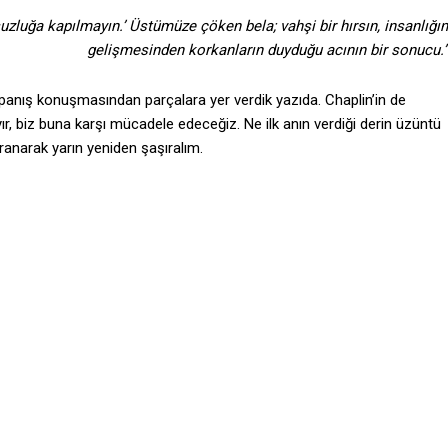
zluğa kapılmayın.’ Üstümüze çöken bela; vahşi bir hırsın, insanlığın
gelişmesinden korkanların duyduğu acının bir sonucu.”
anış konuşmasından parçalara yer verdik yazıda. Chaplin’in de
yır, biz buna karşı mücadele edeceğiz. Ne ilk anın verdiği derin üzüntü
vranarak yarın yeniden şaşıralım.