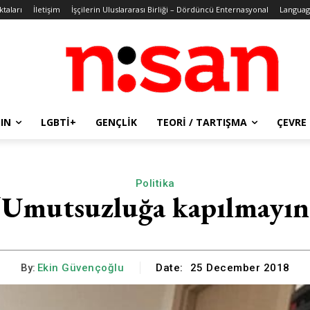
ktaları
İletişim
İşçilerin Uluslararası Birliği – Dördüncü Enternasyonal
Languag
IN
LGBTİ+
GENÇLIK
TEORI / TARTIŞMA
ÇEVRE
Politika
“Umutsuzluğa kapılmayın
By:
Ekin Güvençoğlu
Date:
25 December 2018