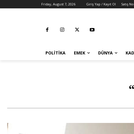
Friday, August 7, 2026
Giriş Yap / Kayıt Ol
Satış No
POLITIKA
EMEK
DÜNYA
KAD