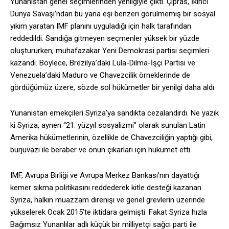
Yunanistan genel seçimlerinden yenilgiyle çıktı. Çipras, İkinci
Dünya Savaşı’ndan bu yana eşi benzeri görülmemiş bir sosyal
yıkım yaratan IMF planını uyguladığı için halk tarafından
reddedildi. Sandığa gitmeyen seçmenler yüksek bir yüzde
oluştururken, muhafazakar Yeni Demokrasi partisi seçimleri
kazandı. Böylece, Brezilya’daki Lula-Dilma-İşçi Partisi ve
Venezuela’daki Maduro ve Chavezcilik örneklerinde de
gördüğümüz üzere, sözde sol hükümetler bir yenilgi daha aldı.
Yunanistan emekçileri Syriza’ya sandıkta cezalandırdı. Ne yazık
ki Syriza, aynen “21. yüzyıl sosyalizmi” olarak sunulan Latin
Amerika hükümetlerinin, özellikle de Chavezciliğin yaptığı gibi,
burjuvazi ile beraber ve onun çıkarları için hükümet etti.
IMF, Avrupa Birliği ve Avrupa Merkez Bankası’nın dayattığı
kemer sıkma politikasını reddederek kitle desteği kazanan
Syriza, halkın muazzam direnişi ve genel grevlerin üzerinde
yükselerek Ocak 2015’te iktidara gelmişti. Fakat Syriza hızla
Bağımsız Yunanlılar adlı küçük bir milliyetçi sağcı parti ile