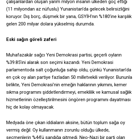
çalışanlardan oluşan yarım milyon insanın ülkeden göç ettiği
(11 milyondan az nüfuslu) Yunanistan’da gelecek belirsizliğini
koruyor. Dış borç, düşmek bir yana, GSYİH’nın %180’ine karşılık
gelen 200 milyar dolara yükselmiş durumda.
Eski sağın göreli zaferi
Muhafazakâr sağcı Yeni Demokrasi partisi, geçerli oyların
%39.85’ini alarak son seçimi kazandı. Yeni Demokrasi
parlamentoda salt çoğunluğa sahip oldu, çünkü Yunanistan’da
en çok oy alan partiye fazladan 50 milletvekili veriliyor. Bununla
birlikte, Yeni Demokrasi’nin emeğin haklarının yıkımını, kemer
sıkma programını şiddetlendirmeyi, emeklilik ve kamusal sağlık
hizmetlerinin özelleştirilmesini öngören programını dayatması
hiç de kolay olmayacak.
Medyada öne çıkan iddiaların aksine, bütün toplum sağa oy
vermiş değil. Oy kullanmanın zorunlu olduğu ülkede,
seçmenlerin %44’ü sandığa gitmedi. Neo-Nazi bir parti olan