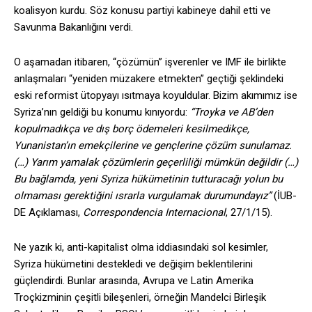
koalisyon kurdu. Söz konusu partiyi kabineye dahil etti ve
Savunma Bakanlığını verdi.
O aşamadan itibaren, “çözümün” işverenler ve IMF ile birlikte
anlaşmaları “yeniden müzakere etmekten” geçtiği şeklindeki
eski reformist ütopyayı ısıtmaya koyuldular. Bizim akımımız ise
Syriza’nın geldiği bu konumu kınıyordu:
“Troyka ve AB’den
kopulmadıkça ve dış borç ödemeleri kesilmedikçe,
Yunanistan’ın emekçilerine ve gençlerine çözüm sunulamaz.
(…) Yarım yamalak çözümlerin geçerliliği mümkün değildir (…)
Bu bağlamda, yeni Syriza hükümetinin tutturacağı yolun bu
olmaması gerektiğini ısrarla vurgulamak durumundayız”
(İUB-
DE Açıklaması,
Correspondencia Internacional
, 27/1/15).
Ne yazık ki, anti-kapitalist olma iddiasındaki sol kesimler,
Syriza hükümetini destekledi ve değişim beklentilerini
güçlendirdi. Bunlar arasında, Avrupa ve Latin Amerika
Troçkizminin çeşitli bileşenleri, örneğin Mandelci Birleşik