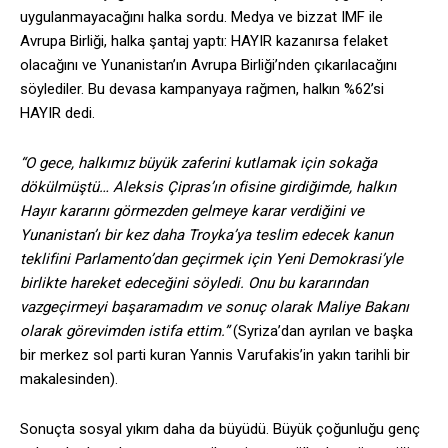
uygulanmayacağını halka sordu. Medya ve bizzat IMF ile
Avrupa Birliği, halka şantaj yaptı: HAYIR kazanırsa felaket
olacağını ve Yunanistan’ın Avrupa Birliği’nden çıkarılacağını
söylediler. Bu devasa kampanyaya rağmen, halkın %62’si
HAYIR dedi.
“O gece, halkımız büyük zaferini kutlamak için sokağa
dökülmüştü… Aleksis Çipras’ın ofisine girdiğimde, halkın
Hayır kararını görmezden gelmeye karar verdiğini ve
Yunanistan’ı bir kez daha Troyka’ya teslim edecek kanun
teklifini Parlamento’dan geçirmek için Yeni Demokrasi’yle
birlikte hareket edeceğini söyledi. Onu bu kararından
vazgeçirmeyi başaramadım ve sonuç olarak Maliye Bakanı
olarak görevimden istifa ettim.”
(Syriza’dan ayrılan ve başka
bir merkez sol parti kuran Yannis Varufakis’in yakın tarihli bir
makalesinden).
Sonuçta sosyal yıkım daha da büyüdü. Büyük çoğunluğu genç