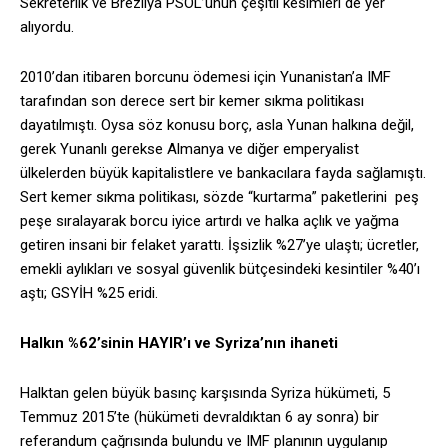
Sekreterlik ve Brezilya PSOL’unun çeşitli kesimleri de yer
alıyordu.
2010’dan itibaren borcunu ödemesi için Yunanistan’a IMF
tarafından son derece sert bir kemer sıkma politikası
dayatılmıştı. Oysa söz konusu borç, asla Yunan halkına değil,
gerek Yunanlı gerekse Almanya ve diğer emperyalist
ülkelerden büyük kapitalistlere ve bankacılara fayda sağlamıştı.
Sert kemer sıkma politikası, sözde “kurtarma” paketlerini peş
peşe sıralayarak borcu iyice artırdı ve halka açlık ve yağma
getiren insani bir felaket yarattı. İşsizlik %27’ye ulaştı; ücretler,
emekli aylıkları ve sosyal güvenlik bütçesindeki kesintiler %40’ı
aştı; GSYİH %25 eridi.
Halkın %62’sinin HAYIR’ı ve Syriza’nın ihaneti
Halktan gelen büyük basınç karşısında Syriza hükümeti, 5
Temmuz 2015’te (hükümeti devraldıktan 6 ay sonra) bir
referandum çağrısında bulundu ve IMF planının uygulanıp