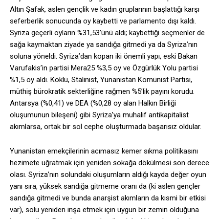
Altın Şafak, aslen gençlik ve kadın gruplarının başlattığı karşı
seferberlik sonucunda oy kaybetti ve parlamento dışı kaldı.
Syriza geçerli oyların %31,53’ünü aldı; kaybettiği seçmenler de
sağa kaymaktan ziyade ya sandığa gitmedi ya da Syriza’nın
soluna yöneldi. Syriza’dan kopan iki önemli yapı, eski Bakan
Varufakis’in partisi Mera25 %3,5 oy ve Özgürlük Yolu partisi
%1,5 oy aldı. Köklü, Stalinist, Yunanistan Komünist Partisi,
müthiş bürokratik sekterliğine rağmen %5’lik payını korudu.
Antarsya (%0,41) ve DEA (%0,28 oy alan Halkın Birliği
oluşumunun bileşeni) gibi Syriza’ya muhalif antikapitalist
akımlarsa, ortak bir sol cephe oluşturmada başarısız oldular.
Yunanistan emekçilerinin acımasız kemer sıkma politikasını
hezimete uğratmak için yeniden sokağa dökülmesi son derece
olası. Syriza’nın solundaki oluşumların aldığı kayda değer oyun
yanı sıra, yüksek sandığa gitmeme oranı da (ki aslen gençler
sandığa gitmedi ve bunda anarşist akımların da kısmi bir etkisi
var), solu yeniden inşa etmek için uygun bir zemin olduğuna