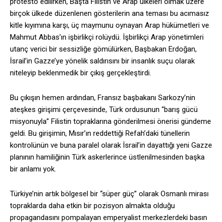
protesto edilirken, Başta Filistin ve Arap ülkeleri olmak üzere
birçok ülkede düzenlenen gösterilerin ana teması bu acımasız
kitle kıyımına karşı, üç maymunu oynayan Arap hükümetleri ve
Mahmut Abbas’ın işbirlikçi rolüydü. İşbirlikçi Arap yönetimleri
utanç verici bir sessizliğe gömülürken, Başbakan Erdoğan,
İsrail’in Gazze’ye yönelik saldırısını bir insanlık suçu olarak
niteleyip beklenmedik bir çıkış gerçekleştirdi.
Bu çıkışın hemen ardından, Fransız başbakanı Sarkozy’nin
ateşkes girişimi çerçevesinde, Türk ordusunun “barış gücü
misyonuyla” Filistin topraklarına gönderilmesi önerisi gündeme
geldi. Bu girişimin, Mısır’ın reddettiği Refah’daki tünellerin
kontrolünün ve buna paralel olarak İsrail’in dayattığı yeni Gazze
planının hamiliğinin Türk askerlerince üstlenilmesinden başka
bir anlamı yok.
Türkiye’nin artık bölgesel bir “süper güç” olarak Osmanlı mirası
topraklarda daha etkin bir pozisyon almakta olduğu
propagandasını pompalayan emperyalist merkezlerdeki basın