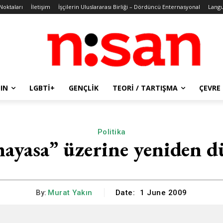
 Noktaları
İletişim
İşçilerin Uluslararası Birliği – Dördüncü Enternasyonal
Lang
IN
LGBTİ+
GENÇLIK
TEORI / TARTIŞMA
ÇEVRE
Politika
nayasa” üzerine yeniden 
By:
Murat Yakın
Date:
1 June 2009