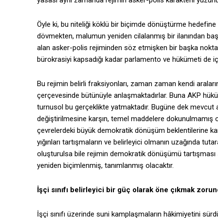
yasası aynı zamanda rejimin asker-polis karakterli yüzünü 
Öyle ki, bu niteliği köklü bir biçimde dönüştürme hedefi
dövmekten, malumun yeniden cilalanmış bir ilanından b
alan asker-polis rejiminden söz etmişken bir başka noktay
bürokrasiyi kapsadığı kadar parlamento ve hükümeti de i
Bu rejimin belirli fraksiyonları, zaman zaman kendi aralar
çerçevesinde bütünüyle anlaşmaktadırlar. Buna AKP hüküm
turnusol bu gerçeklikte yatmaktadır. Bugüne dek mevcut a
değiştirilmesine karşın, temel maddelere dokunulmamış olm
çevrelerdeki büyük demokratik dönüşüm beklentilerine karşı
yığınları tartışmaların ve belirleyici olmanın uzağında tut
oluşturulsa bile rejimin demokratik dönüşümü tartışması 
yeniden biçimlenmiş, tanımlanmış olacaktır.
İşçi sınıfı belirleyici bir güç olarak öne çıkmak zoru
İşçi sınıfı üzerinde suni kamplaşmaların hâkimiyetini sür