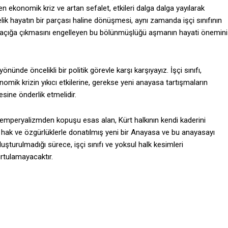
 ekonomik kriz ve artan sefalet, etkileri dalga dalga yayılarak
k hayatın bir parçası haline dönüşmesi, aynı zamanda işçi sınıfının
k açığa çıkmasını engelleyen bu bölünmüşlüğü aşmanın hayati önemini
önünde öncelikli bir politik görevle karşı karşıyayız. İşçi sınıfı,
onomik krizin yıkıcı etkilerine, gerekse yeni anayasa tartışmaların
ine önderlik etmelidir.
 emperyalizmden kopuşu esas alan, Kürt halkının kendi kaderini
 hak ve özgürlüklerle donatılmış yeni bir Anayasa ve bu anayasayı
şturulmadığı sürece, işçi sınıfı ve yoksul halk kesimleri
urtulamayacaktır.