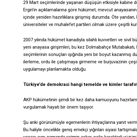
29 Mart seçimlerinde yaşanan düşüşün etkisiyle kabine de
Ergin’in açıklamalarına göre hükümet, mevcut anayasanın g
içinde yeniden hazırlıklara girişmiş durumda. Öte yandan,
üniversiteler ve muhalefet partileri olmak üzere çeşitli k
2007 yılında hükümet kanadıyla silahlı kuvvetleri ve sivil b
yeni anayasa girişimleri, bu kez Dolmabahçe Mutabakatı,
seçimlerinin sonuçları ışığında yeni bir boyut kazanmış
ilerleme, ordu ile çatışmaya girmeme ve burjuvazinin çeşit
uygulamayı planlamakta olduğu.
Türkiye’de demokrasi hangi temelde ve kimler tarafı
AKP hükümetinin şimdi bir kez daha kamuoyunu hazırlama ça
vurgulamak hayati bir önem taşıyor.
Şu anki görünümüyle egemenlerin ihtiyaçlarına yanıt ver
Bu haliyle öncelikle geniş emekçi yığınları siyasi tartışm