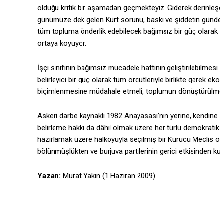
olduğu kritik bir aşamadan geçmekteyiz. Giderek derinleşen
günümüze dek gelen Kürt sorunu, baskı ve şiddetin gündeli
tüm topluma önderlik edebilecek bağımsız bir güç olara
ortaya koyuyor.
İşçi sınıfının bağımsız mücadele hattının geliştirilebilmesi y
belirleyici bir güç olarak tüm örgütleriyle birlikte gerek ek
biçimlenmesine müdahale etmeli, toplumun dönüştürülmes
Askeri darbe kaynaklı 1982 Anayasası’nın yerine, kendine
belirleme hakkı da dâhil olmak üzere her türlü demokratik
hazırlamak üzere halkoyuyla seçilmiş bir Kurucu Meclis olu
bölünmüşlükten ve burjuva partilerinin gerici etkisinden k
Yazan:
Murat Yakın (1 Haziran 2009)