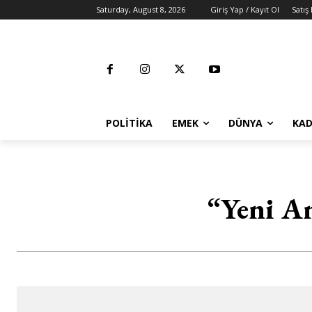
Saturday, August 8, 2026
Giriş Yap / Kayıt Ol
Satış
POLITIKA
EMEK
DÜNYA
KAD
“Yeni A