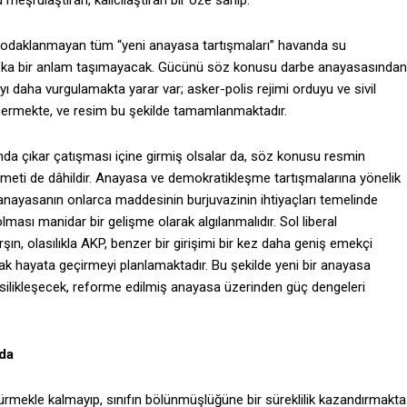
meşrulaştıran, kalıcılaştıran bir öze sahip.
ne odaklanmayan tüm “yeni anayasa tartışmaları” havanda su
aşka bir anlam taşımayacak. Gücünü söz konusu darbe anayasasından
ı daha vurgulamakta yarar var; asker-polis rejimi orduyu ve sivil
çermekte, ve resim bu şekilde tamamlanmaktadır.
ında çıkar çatışması içine girmiş olsalar da, söz konusu resmin
eti de dâhildir. Anayasa ve demokratikleşme tartışmalarına yönelik
nayasanın onlarca maddesinin burjuvazinin ihtiyaçları temelinde
ası manidar bir gelişme olarak algılanmalıdır. Sol liberal
n, olasılıkla AKP, benzer bir girişimi bir kez daha geniş emekçi
arak hayata geçirmeyi planlamaktadır. Bu şekilde yeni bir anayasa
silikleşecek, reforme edilmiş anayasa üzerinden güç dengeleri
nda
dürmekle kalmayıp, sınıfın bölünmüşlüğüne bir süreklilik kazandırmakta