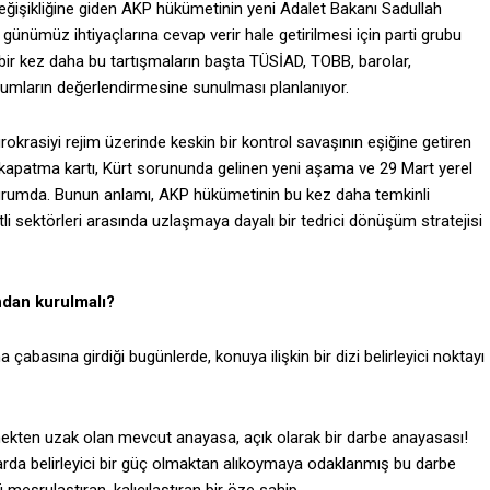
ğişikliğine giden AKP hükümetinin yeni Adalet Bakanı Sadullah
ünümüz ihtiyaçlarına cevap verir hale getirilmesi için parti grubu
 bir kez daha bu tartışmaların başta TÜSİAD, TOBB, barolar,
urumların değerlendirmesine sunulması planlanıyor.
ürokrasiyi rejim üzerinde keskin bir kontrol savaşının eşiğine getiren
 kapatma kartı, Kürt sorununda gelinen yeni aşama ve 29 Mart yerel
 durumda. Bunun anlamı, AKP hükümetinin bu kez daha temkinli
li sektörleri arasında uzlaşmaya dayalı bir tedrici dönüşüm stratejisi
ndan kurulmalı?
basına girdiği bugünlerde, konuya ilişkin bir dizi belirleyici noktayı
mekten uzak olan mevcut anayasa, açık olarak bir darbe anayasası!
alarda belirleyici bir güç olmaktan alıkoymaya odaklanmış bu darbe