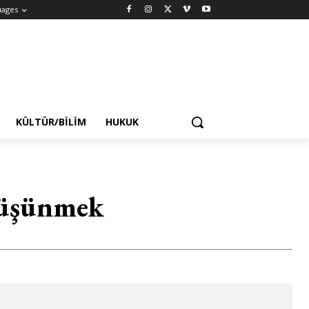
uages
KÜLTÜR/BILIM
HUKUK
düşünmek