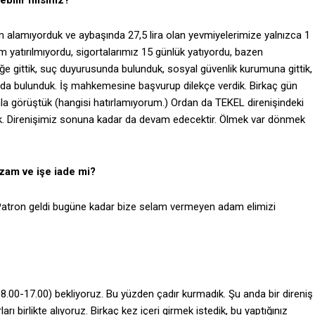
ebilir misiniz?
zam alamıyorduk ve aybaşında 27,5 lira olan yevmiyelerimize yalnızca 1
tam yatırılmıyordu, sigortalarımız 15 günlük yatıyordu, bazen
iğe gittik, suç duyurusunda bulunduk, sosyal güvenlik kurumuna gittik,
ihbarda bulunduk. İş mahkemesine başvurup dilekçe verdik. Birkaç gün
nla görüştük (hangisi hatırlamıyorum.) Ordan da TEKEL direnişindeki
rdik. Direnişimiz sonuna kadar da devam edecektir. Ölmek var dönmek
 zam ve işe iade mi?
 Patron geldi bugüne kadar bize selam vermeyen adam elimizi
08.00-17.00) bekliyoruz. Bu yüzden çadır kurmadık. Şu anda bir direniş
rı birlikte alıyoruz. Birkaç kez içeri girmek istedik, bu yaptığınız