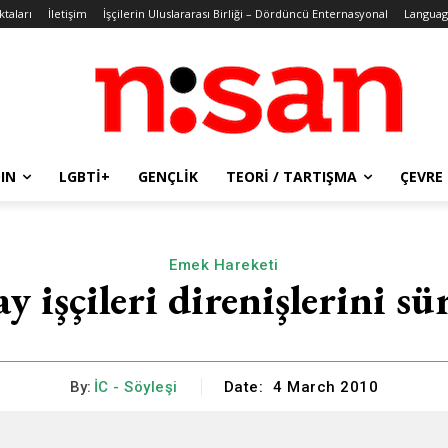
ktaları
İletişim
İşçilerin Uluslararası Birliği – Dördüncü Enternasyonal
Languag
IN
LGBTİ+
GENÇLIK
TEORI / TARTIŞMA
ÇEVRE
Emek Hareketi
 işçileri direnişlerini s
By:
İC - Söyleşi
Date:
4 March 2010