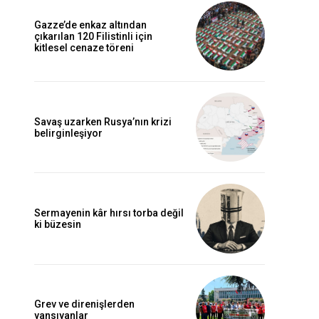
Gazze’de enkaz altından
çıkarılan 120 Filistinli için
kitlesel cenaze töreni
Savaş uzarken Rusya’nın krizi
belirginleşiyor
Sermayenin kâr hırsı torba değil
ki büzesin
Grev ve direnişlerden
yansıyanlar