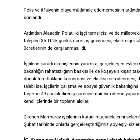
Polis ve itfaiyenin olaya müdahale edememesinin ardından 
sonlandı.
Ardından Alaaddin Polat, iki işçi temsilcisi ve de milletvekili
talepleri 35 TL’lik günlük ücret, iş güvencesi, eksik sigor
ücretlerinin de karşılanması idi.
İşçilerin kararlı direnişlerinin yanı sıra, gerçekleşen ey
bakanlığın rahatsızlığının baskısı ile de köşeye sıkışan ta
dönük tüm hakların korunması ve eksiksizce ödenmesi, dire
talebi ise, işçilerin çalışma ve sosyal güvenlik bakanlığına
taşeron 49 günlük direniş sürecine dair bir ödeme yapama
kendi içlerinde bir toplantı aldılar.
Direnen Marmaray işçilerinin kararlı mücadelelerini selamlar
Şubat tarihinde onlarla gerçekleştirdiğimiz söyleşiyi sizler