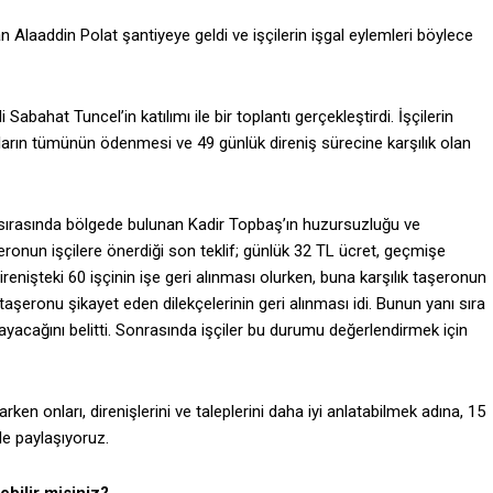
Alaaddin Polat şantiyeye geldi ve işçilerin işgal eylemleri böylece
 Sabahat Tuncel’in katılımı ile bir toplantı gerçekleştirdi. İşçilerin
taların tümünün ödenmesi ve 49 günlük direniş sürecine karşılık olan
lem sırasında bölgede bulunan Kadir Topbaş’ın huzursuzluğu ve
şeronun işçilere önerdiği son teklif; günlük 32 TL ücret, geçmişe
nişteki 60 işçinin işe geri alınması olurken, buna karşılık taşeronun
 taşeronu şikayet eden dilekçelerinin geri alınması idi. Bunun yanı sıra
yacağını belitti. Sonrasında işçiler bu durumu değerlendirmek için
ken onları, direnişlerini ve taleplerini daha iyi anlatabilmek adına, 15
le paylaşıyoruz.