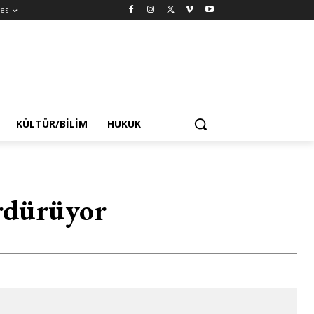
es
KÜLTÜR/BILIM
HUKUK
ürdürüyor