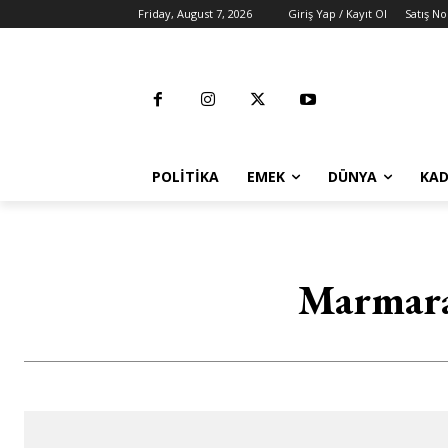
Friday, August 7, 2026
Giriş Yap / Kayıt Ol
Satış No
POLITIKA
EMEK
DÜNYA
KAD
Marmaray