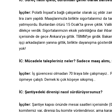
İC: Süreç nasıl işledi, durumdan genel olarak bahsed
İşçiler:
Polatlı İnşaat’a bağlı çalışanlar olarak üç yıldır 
lira zam yapıldı. Maaşlarımızla birlikte sigortalarımız da 
yatmıyordu. Bunlardan ötürü 15 Ocak’ta greve çıktık. Valil
dilekçe verdik. Sigortalarımızın eksik yatırıldığına dair 
içerisinde de gece Ankara’ya gittik. TBMM’ye girdik. Baka
işçi arkadaşların yanına gittik, birlikte dayanışma göste
yok!
İC: Mücadele talepleriniz neler? Sadece maaş alımı,
İşçiler:
İş güvencesi olmadan 70 liraya bile çalışmayız…
öpmeye çalıştı. Demek ki çok köşeye sıkışmış…
İC: Şantiyedeki direnişi nasıl sürdürüyorsunuz?
İşçiler:
Şantiye kapısı önünde mesai saatleri içerisinde (
komitemiz var, direnişi bu komite yönlendiriyor; ama kararla