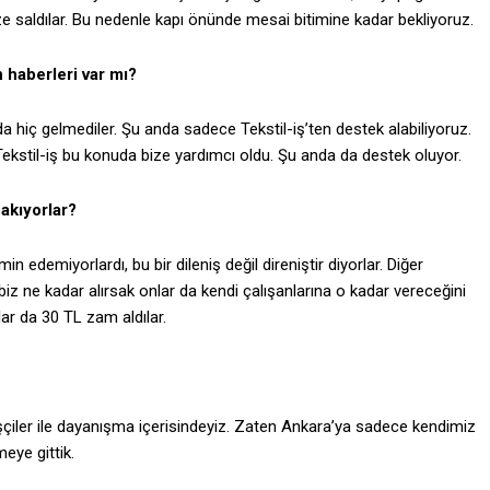
ze saldılar. Bu nedenle kapı önünde mesai bitimine kadar bekliyoruz.
n haberleri var mı?
 da hiç gelmediler. Şu anda sadece Tekstil-iş’ten destek alabiliyoruz.
Tekstil-iş bu konuda bize yardımcı oldu. Şu anda da destek oluyor.
akıyorlar?
n edemiyorlardı, bu bir dileniş değil direniştir diyorlar. Diğer
 biz ne kadar alırsak onlar da kendi çalışanlarına o kadar vereceğini
ar da 30 TL zam aldılar.
işçiler ile dayanışma içerisindeyiz. Zaten Ankara’ya sadece kendimiz
eye gittik.