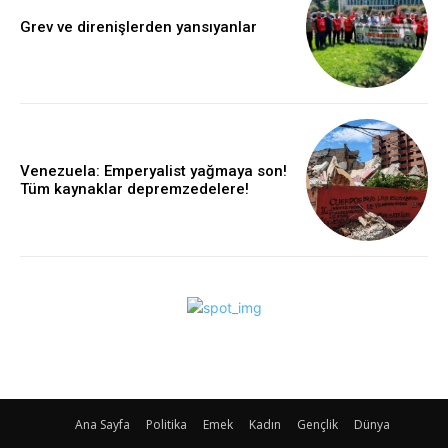
Grev ve direnişlerden yansıyanlar
Venezuela: Emperyalist yağmaya son!
Tüm kaynaklar depremzedelere!
Ana Sayfa
Politika
Emek
Kadın
Gençlik
Dünya