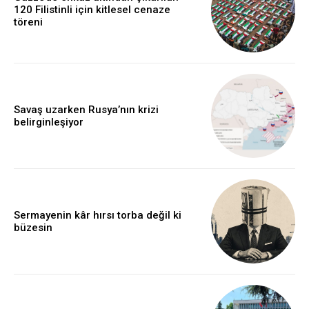
120 Filistinli için kitlesel cenaze
töreni
Savaş uzarken Rusya’nın krizi
belirginleşiyor
Sermayenin kâr hırsı torba değil ki
büzesin