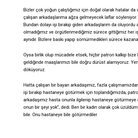
Bizler çok yoğun çalıştığımız için doğal olarak hatalar da 
çalışan arkadaşlarıma ağza gelmeyecek laflar söyleniyor. Örn
Bundan dolayı işi bırakıp giden arkadaşlarım da oluyordu 
olmadığımız ve örgütlenmediğimiz sürece gittiğimiz her iş
aynıdır. Bizlere baskı yapıp sömürmedikleri sürece kazan
Oysa birlik olup mücadele etsek, hiçbir patron kalkıp bi
geldiğinde maaşlarımızı bile doğru dürüst alamıyoruz. Ye
döküyoruz.
Hatta çalışan bir bayan arkadaşımız, fazla çalışmamızdan 
işi bırakıp hastaneye götürmek için toplandığımızda, patron
arkadaşımız hasta onunla ilgilenip hastaneye götürmeye çal
onun bir şeyi yok”, dedi. Ben bir kadın olarak çok üzüld
bile. Onu hastaneye bile götürmediler.