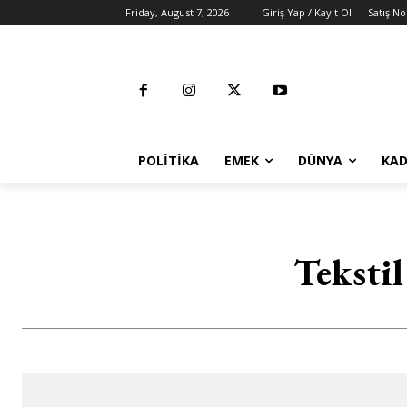
Friday, August 7, 2026
Giriş Yap / Kayıt Ol
Satış No
POLITIKA
EMEK
DÜNYA
KAD
Teksti