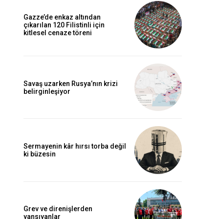
Gazze’de enkaz altından
çıkarılan 120 Filistinli için
kitlesel cenaze töreni
Savaş uzarken Rusya’nın krizi
belirginleşiyor
Sermayenin kâr hırsı torba değil
ki büzesin
Grev ve direnişlerden
yansıyanlar