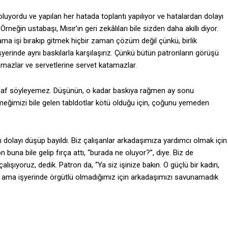
oluyordu ve yapılan her hatada toplantı yapılıyor ve hatalardan dolayı
eğin ustabaşı, Mısır’ın geri zekâlıları bile sizden daha akıllı diyor.
ama işi bırakıp gitmek hiçbir zaman çözüm değil çünkü, birlik
yerinde aynı baskılarla karşılaşırız. Çünkü bütün patronların görüşü
amazlar ve servetlerine servet katamazlar.
ze laf söyleyemez. Düşünün, o kadar baskıya rağmen ay sonu
meğimizi bile gelen tabldotlar kötü olduğu için, çoğunu yemeden
dolayı düşüp bayıldı. Biz çalışanlar arkadaşımıza yardımcı olmak için
 buna bile gelip fırça attı, “burada ne oluyor?”, diye. Biz de
ışıyoruz, dedik. Patron da, “Ya siz işinize bakın. O güçlü bir kadın,
üm ama işyerinde örgütlü olmadığımız için arkadaşımızı savunamadık