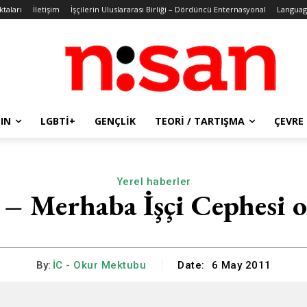
ktaları
İletişim
İşçilerin Uluslararası Birliği – Dördüncü Enternasyonal
Languag
IN
LGBTİ+
GENÇLIK
TEORI / TARTIŞMA
ÇEVRE
Yerel haberler
l – Merhaba İşçi Cephesi o
By:
İC - Okur Mektubu
Date:
6 May 2011