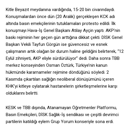
Kitle Beyazıt meydanına vardığında, 15-20 bin civarındaydı.
Konuşmalardan önce dün (20 Aralık) gerçekleşen KCK adı
altında basın emekçilerinin tutuklamaları protesto edildi. İlk
konuşmayı Hava-İş Genel Başkanı Atilay Ayçin yaptı. AKP’nin
baskı rejiminin her geçen gün arttığına dikkat çekti. DİSK Genel
Başkan Vekili Tayfun Görgün ise güvencesiz ve esnek
çalışmanın artık olağan bir durum haline geldiğini belirterek, “12
Eylül zihniyeti, AKP eliyle sürdürülüyor” dedi. Daha sonra TBB
merkez konseyinden Osman Öztürk, Türkiye’nin kanun
hükmünde kararnameler rejimine döndüğünü söyledi. 2
Kasımda çıkartılan sağlığın neoliberal dönüşümünü içeren
KHK’yi kitleye oylatarak hastanelerin şirketleşmelerine karşı
olduklarını belirtti.
KESK ve TBB dışında, Atanamayan Öğretmenler Platformu,
Basın Emekçileri, DİSK Sağlık-İş sendikası ve çeşitli devrimci
partilerin katıldığı eylem Grup Yorum konseriyle sona erdi.