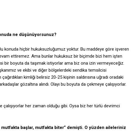
 Bu konuda ne düşünüyorsunuz?
. Bu konuda hiçbir hukuksuzluğumuz yoktur. Bu maddeye göre işveren
i devam ettiremez. Ama bunlar hukuksuz bir biçimde bizi hem işten
yasi bir boyuta da taşımak istiyorlar ama biz ona izin vermeyeceğiz.
anımız ve ekibi ve diğer bölgelerdeki sendika temsilcisi
ağırdıkları kimliği belirsiz 20-25 kişinin saldırısına uğradı oradaki
kadaşlar gözaltına alındı. Olayı bu boyuta da çekmeye çalışıyorlar.
e çalışıyorlar her zaman olduğu gibi. Oysa biz her türlü devrimci
iş mutfakta başlar, mutfakta biter” demişti. O yüzden aileleriniz