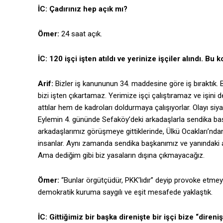
İC: Çadırınız hep açık mı?
Ömer:
24 saat açık.
İC: 120 işçi işten atıldı ve yerinize işçiler alındı.
Arif:
Bizler iş kanununun 34. maddesine göre iş bıraktık
bizi işten çıkartamaz. Yerimize işçi çalıştıramaz ve işin
attılar hem de kadroları doldurmaya çalışıyorlar. Olayı si
Eylemin 4. gününde Sefaköy’deki arkadaşlarla sendika başk
arkadaşlarımız görüşmeye gittiklerinde, Ülkü Ocakları’ndan ç
insanlar. Aynı zamanda sendika başkanımız ve yanındaki ar
Ama dediğim gibi biz yasaların dışına çıkmayacağız.
Ömer:
“Bunlar örgütçüdür, PKK’lıdır” deyip provoke etmey
demokratik kuruma saygılı ve eşit mesafede yaklaştık.
İC: Gittiğimiz bir başka direnişte bir işçi bize “diren