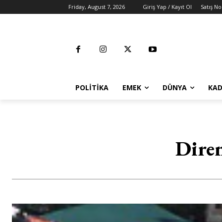
Friday, August 7, 2026
Giriş Yap / Kayıt Ol
Satış No
POLITIKA
EMEK
DÜNYA
KAD
Diren