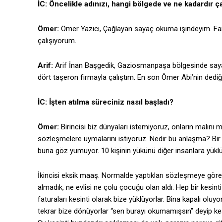
İC: Öncelikle adınızı, hangi bölgede ve ne kadardır ça
Ömer:
Ömer Yazıcı, Çağlayan sayaç okuma işindeyim. Farkl
çalışıyorum.
Arif:
Arif İnan Başgedik, Gaziosmanpaşa bölgesinde say
dört taşeron firmayla çalıştım. En son Ömer Abi’nin dediği g
İC: İşten atılma süreciniz nasıl başladı?
Ömer:
Birincisi biz dünyaları istemiyoruz, onların malın
sözleşmelere uymalarını istiyoruz. Nedir bu anlaşma? Bir bö
buna göz yumuyor. 10 kişinin yükünü diğer insanlara yüklü
İkincisi eksik maaş. Normalde yaptıkları sözleşmeye gör
almadık, ne evlisi ne çolu çocuğu olan aldı. Hep bir kesint
faturaları kesinti olarak bize yüklüyorlar. Bina kapalı olu
tekrar bize dönüyorlar “sen burayı okumamışsın” deyip kesin