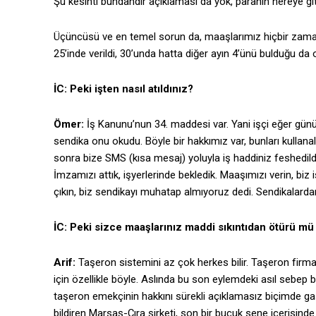
Şu kesinti bundandır açıklaması da yok, paranın nereye gitti
Üçüncüsü ve en temel sorun da, maaşlarımız hiçbir zaman
25’inde verildi, 30’unda hatta diğer ayın 4’ünü bulduğu da
İC: Peki işten nasıl atıldınız?
Ömer:
İş Kanunu’nun 34. maddesi var. Yani işçi eğer gün
sendika onu okudu. Böyle bir hakkımız var, bunları kullanal
sonra bize SMS (kısa mesaj) yoluyla iş haddiniz feshedildi 
İmzamızı attık, işyerlerinde bekledik. Maaşımızı verin, biz
çıkın, biz sendikayı muhatap almıyoruz dedi. Sendikalardan 
İC: Peki sizce maaşlarınız maddi sıkıntıdan ötürü m
Arif:
Taşeron sistemini az çok herkes bilir. Taşeron firma 
için özellikle böyle. Aslında bu son eylemdeki asıl sebe
taşeron emekçinin hakkını sürekli açıklamasız biçimde gasp
bildiren Marsaş-Çıra şirketi, son bir buçuk sene içerisind