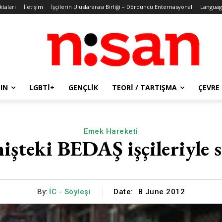
ktaları
İletişim
İşçilerin Uluslararası Birliği – Dördüncü Enternasyonal
Languag
IN
LGBTİ+
GENÇLIK
TEORI / TARTIŞMA
ÇEVRE
Emek Hareketi
işteki BEDAŞ işçileriyle s
By:
İC - Söyleşi
Date:
8 June 2012