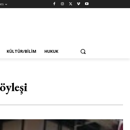
es
KÜLTÜR/BILIM
HUKUK
öyleşi