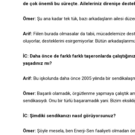
de çok önemli bu süreçte. Aileleriniz direnişe destek
Ömer:
Şu ana kadar tek tük, bazı arkadaşların ailesi düzen
Arif:
Fiilen burada olmasalar da tabii, mücadelemize deste
oluyorlar, desteklerini esirgemiyorlar. Bütün arkadaşlarımız
İC: Daha önce de farklı farklı taşeronlarda çalıştığı
yaşadınız mı?
Arif:
Bu işkolunda daha önce 2005 yılında bir sendikalaşma 
Ömer:
Başarılı olamadık, örgütlenme yapmaya çalıştık ama
sendikasıydı. Onu bir türlü başaramadık yani. Bizim eksikli
İC: Şimdiki sendikanızı nasıl görüyorsunuz?
Ömer:
Şöyle mesela, ben Enerji-Sen faaliyeti olmadan önce