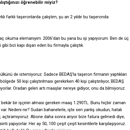
lıştığınızı öğrenebilir miyiz?
ı farklı taşeronlarda çalıştım, şu an 2 yıldır bu taşeronda
aç okuma elemanıyım. 2006’dan bu yana bu işi yapıyorum. Ben de üç
ibi bizi kapı dışarı eden bu firmayla çalıştık.
ı mülkünü de istemiyoruz. Sadece BEDAŞ’la taşeron firmanın yaptıkları
lgede 50 kişi çalıştırılması gerekirken 40 kişi çalıştırılıyor, BEDAŞ
yorlar. Oradan gelen artı maaşlar nereye gidiyor, onu da bilmiyoruz.
e bekâr bir işçinin alması gereken maaş 1.290TL. Bunu hiçbir zaman
i var. Nedeni ne? Sudan bahanelerle, işte sen yanlış okudun, hatalı
yor, açtıramıyoruz. Abone daha sonra arıyor bize fatura gelmedi diye,
ti yapıyorlar. Her ay 50, 100 çeşit çeşit kesintilerle karşılaşıyoruz.