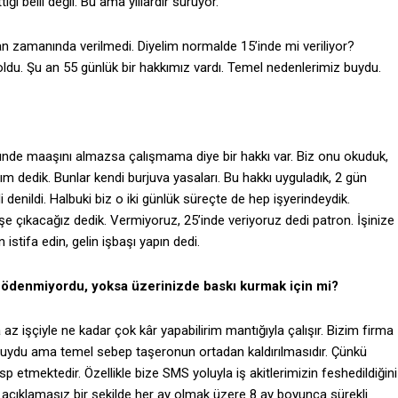
ği belli değil. Bu ama yıllardır sürüyor.
 zamanında verilmedi. Diyelim normalde 15’inde mi veriliyor?
 oldu. Şu an 55 günlük bir hakkımız vardı. Temel nedenlerimiz buydu.
ünde maaşını almazsa çalışmama diye bir hakkı var. Biz onu okuduk,
ım dedik. Bunlar kendi burjuva yasaları. Bu hakkı uyguladık, 2 gün
denildi. Halbuki biz o iki günlük süreçte de hep işyerindeydik.
 işe çıkacağız dedik. Vermiyoruz, 25’inde veriyoruz dedi patron. İşinize
istifa edin, gelin işbaşı yapın dedi.
ü ödenmiyordu, yoksa üzerinizde baskı kurmak için mi?
az işçiyle ne kadar çok kâr yapabilirim mantığıyla çalışır. Bizim firma
p buydu ama temel sebep taşeronun ortadan kaldırılmasıdır. Çünkü
 etmektedir. Özellikle bize SMS yoluyla iş akitlerimizin feshedildiğini
e açıklamasız bir şekilde her ay olmak üzere 8 ay boyunca sürekli