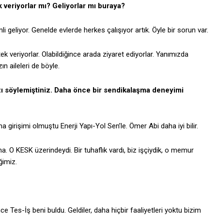
 veriyorlar mı? Geliyorlar mı buraya?
li geliyor. Genelde evlerde herkes çalışıyor artık. Öyle bir sorun var.
k veriyorlar. Olabildiğince arada ziyaret ediyorlar. Yanımızda
ın aileleri de böyle.
nızı söylemiştiniz. Daha önce bir sendikalaşma deneyimi
girişimi olmuştu Enerji Yapı-Yol Sen’le. Ömer Abi daha iyi bilir.
. O KESK üzerindeydi. Bir tuhaflık vardı, biz işçiydik, o memur
ğimiz.
 Tes-İş beni buldu. Geldiler, daha hiçbir faaliyetleri yoktu bizim