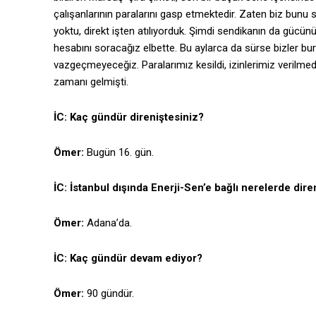
çalışanlarının paralarını gasp etmektedir. Zaten biz bun
yoktu, direkt işten atılıyorduk. Şimdi sendikanın da gücün
hesabını soracağız elbette. Bu aylarca da sürse bizler b
vazgeçmeyeceğiz. Paralarımız kesildi, izinlerimiz verilmedi
zamanı gelmişti.
İC: Kaç gündür direniştesiniz?
Ömer:
Bugün 16. gün.
İC: İstanbul dışında Enerji-Sen’e bağlı nerelerde dire
Ömer:
Adana’da.
İC: Kaç gündür devam ediyor?
Ömer:
90 gündür.