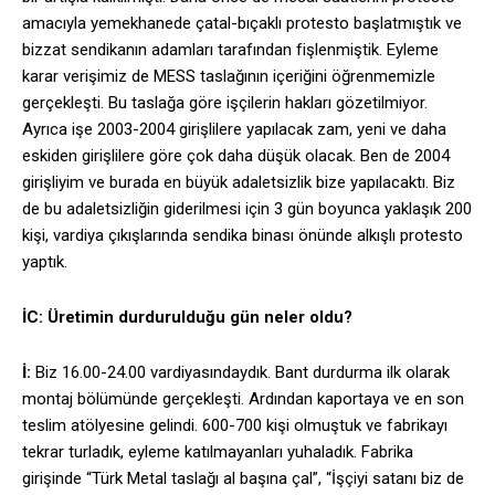
amacıyla yemekhanede çatal-bıçaklı protesto başlatmıştık ve
bizzat sendikanın adamları tarafından fişlenmiştik. Eyleme
karar verişimiz de MESS taslağının içeriğini öğrenmemizle
gerçekleşti. Bu taslağa göre işçilerin hakları gözetilmiyor.
Ayrıca işe 2003-2004 girişlilere yapılacak zam, yeni ve daha
eskiden girişlilere göre çok daha düşük olacak. Ben de 2004
girişliyim ve burada en büyük adaletsizlik bize yapılacaktı. Biz
de bu adaletsizliğin giderilmesi için 3 gün boyunca yaklaşık 200
kişi, vardiya çıkışlarında sendika binası önünde alkışlı protesto
yaptık.
İC: Üretimin durdurulduğu gün neler oldu?
İ:
Biz 16.00-24.00 vardiyasındaydık. Bant durdurma ilk olarak
montaj bölümünde gerçekleşti. Ardından kaportaya ve en son
teslim atölyesine gelindi. 600-700 kişi olmuştuk ve fabrikayı
tekrar turladık, eyleme katılmayanları yuhaladık. Fabrika
girişinde “Türk Metal taslağı al başına çal”, “İşçiyi satanı biz de