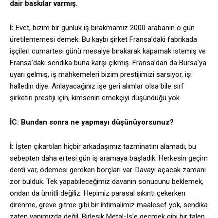
dair baskılar varmış.
İ:
Evet, bizim bir günlük iş bırakmamız 2000 arabanın o gün
üretilememesi demek. Bu kaybı şirket Fransa’daki fabrikada
işçileri cumartesi günü mesaiye bırakarak kapamak istemiş ve
Fransa’daki sendika buna karşı çıkmış. Fransa’dan da Bursa’ya
uyarı gelmiş, iş mahkemeleri bizim prestijimizi sarsıyor, işi
halledin diye. Anlayacağınız işe geri alımlar olsa bile sırf
şirketin prestiji için, kimsenin emekçiyi düşündüğü yok.
İC: Bundan sonra ne yapmayı düşünüyorsunuz?
İ:
İşten çıkartılan hiçbir arkadaşımız tazminatını alamadı, bu
sebepten daha ertesi gün iş aramaya başladık. Herkesin geçim
derdi var, ödemesi gereken borçları var. Davayı açacak zamanı
zor bulduk. Tek yapabileceğimiz davanın sonucunu beklemek,
ondan da ümitli değiliz. Hepimiz parasal sıkıntı çekerken
direnme, greve gitme gibi bir ihtimalimiz maalesef yok, sendika
zaten yanımızda değil. Birleşik Metal-İş’e geçmek gibi bir talep