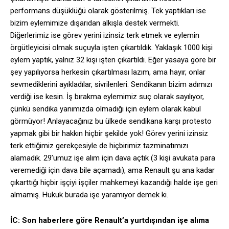
performans düşüklüğü olarak gösterilmiş. Tek yaptıkları ise
bizim eylemimize dışarıdan alkışla destek vermekti.
Diğerlerimiz ise görev yerini izinsiz terk etmek ve eylemin
örgütleyicisi olmak suçuyla işten çıkartıldık. Yaklaşık 1000 kişi
eylem yaptık, yalnız 32 kişi işten çıkartıldı. Eğer yasaya göre bir
şey yapılıyorsa herkesin çıkartılması lazım, ama hayır, onlar
sevmediklerini ayıkladılar, sivrilenleri. Sendikanın bizim adımızı
verdiği ise kesin. İş bırakma eylemimiz suç olarak sayılıyor,
çünkü sendika yanımızda olmadığı için eylem olarak kabul
görmüyor! Anlayacağınız bu ülkede sendikana karşı protesto
yapmak gibi bir hakkın hiçbir şekilde yok! Görev yerini izinsiz
terk ettiğimiz gerekçesiyle de hiçbirimiz tazminatımızı
alamadık. 29’umuz işe alım için dava açtık (3 kişi avukata para
veremediği için dava bile açamadı), ama Renault şu ana kadar
çıkarttığı hiçbir işçiyi işçiler mahkemeyi kazandığı halde işe geri
almamış. Hukuk burada işe yaramıyor demek ki.
İC: Son haberlere göre Renault’a yurtdışından işe alıma