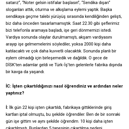
satarız”, “Noter gelsin istifalar başlasın”, “Sendika dışarı”
sloganları attık, oturma ve alkışlama eylemi yaptık. Başka
sendikaya geçme talebi yürüyüş sırasında kendiliğinden gelişti,
biz daha önceden tasarlamamıştık. Saat 22.30 gibi şeflerimiz
bizi telefonla aramaya başladı, işe geri dönmemizi istedi.
Vardiya sonunda olaylar durulmamıştı, akşam vardiyasını
arayıp işe gelmemelerini söylediler, yoksa 2000 kişi daha
katılacaktı ve çok daha kuvvetli olacaktık. Sonunda planlı bir
eylem olmadığı için birleşemedik ve dağıldık. O gece de
DİSK’ten adamlar geldi ve Türk-İş’ten gelenlerle fabrika dışında
bir kavga da yaşandı.
İC: İşten çıkartıldığınızı nasıl öğrendiniz ve ardından neler
yaptınız?
İ:
İlk gün 22 kişi işten çıkartıldı, fabrikaya gittiklerinde giriş
kartları iptal olmuştu, bu şekilde öğrendiler. Ben de bir sonraki
gün işe gittim ve aynı şekilde öğrendim. 10 kişi daha işten
çıkartılmıştı. Bunlardan 5 tanesinin çıkartılma nedeni