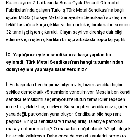
Kasım ayının 2. haftasında Bursa Oyak-Renault Otomobil
Fabrikaları’nda çalışan Türk-İş Türk Metal Sendikası’na bağlı
işçiler MESS (Türkiye Metal Sanayicileri Sendikası) sözleşme
teklif taslağına karşı çıktılar ve bir günlük iş bırakmaları sonucu
32 tane işçi işten çıkartıldı. Olayın seyri ve direnişe dair bilgi
edinmek için işten çıkartılan bir işçi arkadaşla röportaj yaptık.
İC: Yaptığınız eylem sendikanıza karşı yapılan bir
eylemdi, Türk Metal Sendikası’nın hangi tutumlarından
dolayı eylem yapmaya karar verdiniz?
İ:
En başından beri hepimiz biliyoruz ki, bizim sendika hiçbir
şekilde demokratik yöntemlerle yönetilmiyor. Mesela ben kendi
sendika temsilcimi seçemiyorum! Bütün temsilciler tepeden
inme bir şekilde başa geliyor. Bu sebepten sendikamız işçiden
yana değil, patrondan yana oluyor. Sendikalar bile hep rant
peşinde. Bir işçi sendikası %4 maaş artışı talebiyle patronla
masaya oturur mu hiç? O masadan doğal olarak %2 gibi düşük
bir artışla kalkılmıştı. Daha önce de mesai saatlerini protesto