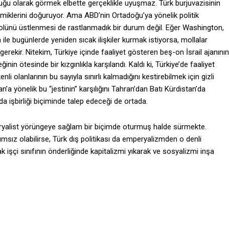
ğu olarak görmek elbette gerçeklikle uyuşmaz. Türk burjuvazisinin
inamiklerini doğuruyor. Ama ABD’nin Ortadoğu’ya yönelik politik
olünü üstlenmesi de rastlanmadık bir durum değil. Eğer Washington,
 ile bugünlerde yeniden sıcak ilişkiler kurmak istiyorsa, mollalar
erekir. Nitekim, Türkiye içinde faaliyet gösteren beş-on İsrail ajanının
nin ötesinde bir kızgınlıkla karşılandı. Kaldı ki, Türkiye’de faaliyet
li olanlarının bu sayıyla sınırlı kalmadığını kestirebilmek için gizli
n’a yönelik bu “jestinin” karşılığını Tahran’dan Batı Kürdistan’da
 işbirliği biçiminde talep edeceği de ortada.
mperyalist yörüngeye sağlam bir biçimde oturmuş halde sürmekte.
sız olabilirse, Türk dış politikası da emperyalizmden o denli
k işçi sınıfının önderliğinde kapitalizmi yıkarak ve sosyalizmi inşa