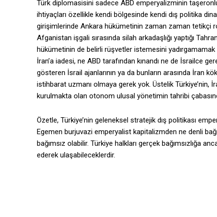
Türk diplomasisini sadece ABD emperyalizminin taşeronlu
ihtiyaçları özellikle kendi bölgesinde kendi dış politika d
girişimlerinde Ankara hükümetinin zaman zaman tetikçi r
Afganistan işgali sırasında silah arkadaşlığı yaptığı Tahran
hükümetinin de belirli rüşvetler istemesini yadırgamamak g
İran’a iadesi, ne ABD tarafından kınandı ne de İsrailce gereği
gösteren İsrail ajanlarının ya da bunların arasında İran köken
istihbarat uzmanı olmaya gerek yok. Üstelik Türkiye’nin, İra
kurulmakta olan otonom ulusal yönetimin tahribi çabasında
Özetle, Türkiye’nin geleneksel stratejik dış politikası e
Egemen burjuvazi emperyalist kapitalizmden ne denli bağım
bağımsız olabilir. Türkiye halkları gerçek bağımsızlığa anca
ederek ulaşabileceklerdir.