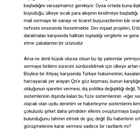
başladığını varsaymamız gerekiyor. Oysa ortada buna ilişki
büyüdüğü, ülkeye sıcak para akışının kesilmeye başladığı, 
mali sermaye ile sanayi ve ticaret burjuvazilerinin kâr ora
nefesini ensesinde hissetmekte. Dev inşaat projeleri, Erdoğan’
daralmaları karşısında halktan topladığı vergilerle ve gene 
etme çabalarının bir ürünüdür.
Ama ne denli büyük olursa olsun bu tip yatırımlar yetmiyor.
sermaye birikimi sürecini sürdürebilmek için ülkeye artan
Böylesi bir ihtiyaç karşısında Türkiye hükümetinin, kasala
harcayacak yer arayan Çin’e göz kırpması, bunun karşılığı
olduğunun işaretini vermesi, dış politika değişikliği değil, 
sistemlerinin dışında kalan bu füze sistemlerinin -eğer sat
olacak olan uydu denetim ve haberleşme sistemlerini kimi
çokuluslu şirket daha şimdiden ellerini ovuşturmaya başlam
bulunduğunu tahmin etmek de güç değil. Bu haberlerin orta
görüşmelerine karar vermesi sadece bir rastlantı mı?