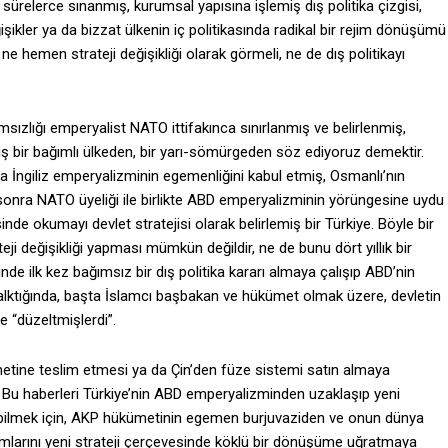
n sürelerce sınanmış, kurumsal yapısına işlemiş dış politika çizgisi,
şikler ya da bizzat ülkenin iç politikasında radikal bir rejim dönüşümü
ne hemen strateji değişikliği olarak görmeli, ne de dış politikayı
msızlığı emperyalist NATO ittifakınca sınırlanmış ve belirlenmiş,
 bir bağımlı ülkeden, bir yarı-sömürgeden söz ediyoruz demektir.
İngiliz emperyalizminin egemenliğini kabul etmiş, Osmanlı’nın
 sonra NATO üyeliği ile birlikte ABD emperyalizminin yörüngesine uydu
sinde okumayı devlet stratejisi olarak belirlemiş bir Türkiye. Böyle bir
teji değişikliği yapması mümkün değildir, ne de bunu dört yıllık bir
hinde ilk kez bağımsız bir dış politika kararı almaya çalışıp ABD’nin
lktığında, başta İslamcı başbakan ve hükümet olmak üzere, devletin
 “düzeltmişlerdi”.
ümetine teslim etmesi ya da Çin’den füze sistemi satın almaya
? Bu haberleri Türkiye’nin ABD emperyalizminden uzaklaşıp yeni
görebilmek için, AKP hükümetinin egemen burjuvaziden ve onun dünya
mlarını yeni strateji çerçevesinde köklü bir dönüşüme uğratmaya