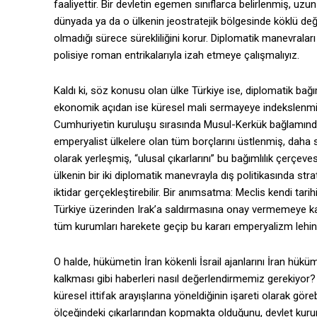
faaliyettir. Bir devletin egemen sınıflarca belirlenmiş, uzu
dünyada ya da o ülkenin jeostratejik bölgesinde köklü deği
olmadığı sürece sürekliliğini korur. Diplomatik manevraları 
polisiye roman entrikalarıyla izah etmeye çalışmalıyız.
Kaldı ki, söz konusu olan ülke Türkiye ise, diplomatik bağı
ekonomik açıdan ise küresel mali sermayeye indekslenmiş
Cumhuriyetin kuruluşu sırasında Musul-Kerkük bağlamında 
emperyalist ülkelere olan tüm borçlarını üstlenmiş, daha
olarak yerleşmiş, “ulusal çıkarlarını” bu bağımlılık çerçeve
ülkenin bir iki diplomatik manevrayla dış politikasında stra
iktidar gerçekleştirebilir. Bir anımsatma: Meclis kendi tari
Türkiye üzerinden Irak’a saldırmasına onay vermemeye ka
tüm kurumları harekete geçip bu kararı emperyalizm lehine
O halde, hükümetin İran kökenli İsrail ajanlarını İran hük
kalkması gibi haberleri nasıl değerlendirmemiz gerekiyor
küresel ittifak arayışlarına yöneldiğinin işareti olarak 
ölçeğindeki çıkarlarından kopmakta olduğunu, devlet kuru