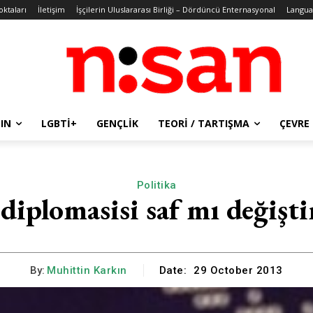
oktaları
İletişim
İşçilerin Uluslararası Birliği – Dördüncü Enternasyonal
Langua
IN
LGBTİ+
GENÇLIK
TEORI / TARTIŞMA
ÇEVRE
Politika
diplomasisi saf mı değişti
By:
Muhittin Karkın
Date:
29 October 2013