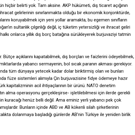
n hiçbir belirti yok. Tam aksine. AKP hükümeti, dış ticaret açığının
ihracat gelirlerinin sınırlanmakta olduğu bir ekonomik konjonktürde,
nlarını koruyabilmek için yeni yollar aramakta, bu egemen sınıfların
ın sultanlık çılgınlığı değil, iç tüketim yetersizliği ve ihracat geliri
halkı onlarca yıllık dış borç batağına sürükleyerek burjuvaziyi tatmin
 Bütçe açıklarını kapatabilmek, dış borçları ve faizlerini ödeyebilmek,
 miktarlarda yabancı sermayenin, bol sıcak paranın akması gerekiyor.
rında tüm dünyaya yetecek kadar dolar biriktirmiş olan ve bunları
nda füze sistemleri alımıyla Çin burjuvazisine fidye ödemeye hazır
Türk kapitalizminin acil ihtiyaçlarının bir ürünü. NATO denetim
ın alma operasyonu gerçekleşirse- işletilebilmesi için ilerde gerekli
n kuracağı henüz belli değil. Ama eminiz yerli yabancı pek çok
ışlardır. Bunların içinde ABD ve AB kökenli silah şirketlerinin
lıkta dolanmaya başladığı günlerde AB’nin Türkiye ile yeniden birlik