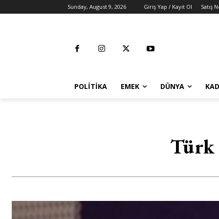
Sunday, August 9, 2026
Giriş Yap / Kayıt Ol
Satış N
POLITIKA
EMEK
DÜNYA
KAD
Türk 