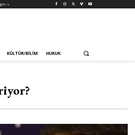
ges
KÜLTÜR/BILIM
HUKUK
riyor?