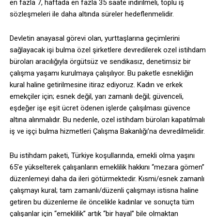
en fazla 7, haftada en fazla 35 saate indirilmeli, toplu iş
sözleşmeleri ile daha altında süreler hedeflenmelidir.
Devletin anayasal görevi olan, yurttaşlarına geçimlerini
sağlayacak işi bulma özel şirketlere devredilerek ozel istihdam
büroları aracılığıyla örgütsüz ve sendikasız, denetimsiz bir
çalışma yaşamı kurulmaya çalışılıyor. Bu paketle esnekliğin
kural haline getirilmesine itiraz ediyoruz. Kadın ve erkek
emekçiler için; esnek değil, yarı zamanlı değil; güvenceli,
eşdeğer işe eşit ücret ödenen işlerde çalışılması güvence
altına alınmalıdır. Bu nedenle, ozel istihdam büroları kapatılmalı
iş ve işçi bulma hizmetleri Çalışma Bakanlığı’na devredilmelidir.
Bu istihdam paketi, Türkiye koşullarında, emekli olma yaşını
65’e yükselterek çalışanların emeklilik hakkını “mezara gömen”
düzenlemeyi daha da ileri götürmektedir. Kısmi/esnek zamanlı
çalışmayı kural; tam zamanlı/düzenli çalışmayı istisna haline
getiren bu düzenleme ile öncelikle kadınlar ve sonuçta tüm
çalışanlar için “emeklilik” artık “bir hayal” bile olmaktan