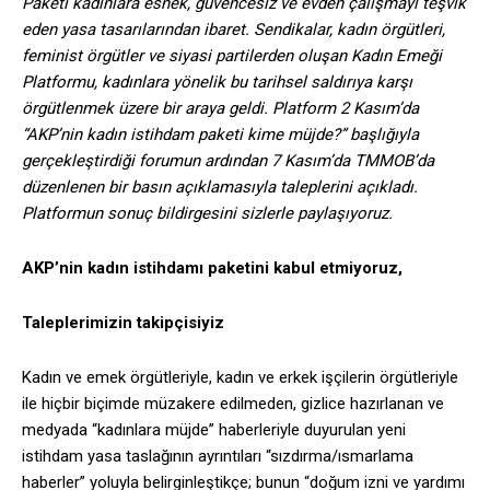
Paketi kadınlara esnek, güvencesiz ve evden çalışmayı teşvik
eden yasa tasarılarından ibaret. Sendikalar, kadın örgütleri,
feminist örgütler ve siyasi partilerden oluşan Kadın Emeği
Platformu, kadınlara yönelik bu tarihsel saldırıya karşı
örgütlenmek üzere bir araya geldi. Platform 2 Kasım’da
“AKP’nin kadın istihdam paketi kime müjde?” başlığıyla
gerçekleştirdiği forumun ardından 7 Kasım’da TMMOB’da
düzenlenen bir basın açıklamasıyla taleplerini açıkladı.
Platformun sonuç bildirgesini sizlerle paylaşıyoruz.
AKP’nin kadın istihdamı paketini kabul etmiyoruz,
Taleplerimizin takipçisiyiz
Kadın ve emek örgütleriyle, kadın ve erkek işçilerin örgütleriyle
ile hiçbir biçimde müzakere edilmeden, gizlice hazırlanan ve
medyada “kadınlara müjde” haberleriyle duyurulan yeni
istihdam yasa taslağının ayrıntıları “sızdırma/ısmarlama
haberler” yoluyla belirginleştikçe; bunun “doğum izni ve yardımı