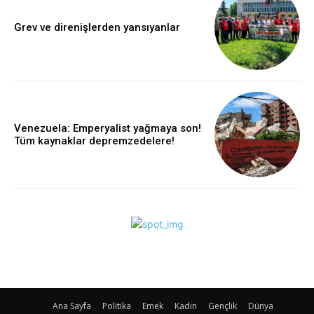
Grev ve direnişlerden yansıyanlar
Venezuela: Emperyalist yağmaya son!
Tüm kaynaklar depremzedelere!
Ana Sayfa
Politika
Emek
Kadın
Gençlik
Dünya