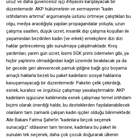
ucuz ve daha güvencesiz işçi ihtiyacını karşılayacak bir
düzenlemedir. AKP hükümetinin ve sermayenin “kadın
istihdamını artırma” argümanıyla üstünü örtmeye çalıştıkları bu
olgu, medya aracılığıyla yapılan propagandalar yoluyla, uzun
çalışma saatleri, düşük ücret, insanlık dışı çalışma koşulları ile
yaşamından bezdirilen kadın (ve erkek) emekçilere dizi dizi
haklar getirecekmiş gibi sunulmaya çalışılmaktadır. Kreş
yardımları, yarım gün ücret, kısmi SGK primi ödemeleri gibi, ya
hiçbir yaptırımı olmadığından kağıt üzerinde bırakılacak ya da
bir gecede geri alınıverecek pamuk ipliğine bağlı göz boyama
amaçlı haklarla bezeli bu paket kadınların sosyal haklarına
kavuşamayacağı bir düzenlemedir. Paketin çelik çekirdeği,
esnek, kuralsız ve örgütsüz çalışmayı yasalaştırmaktır. AKP
kadınların işgücüne katılımında esnek çalışmayı temel istihdam
biçimi olarak önerdiği halde, bu desteklerden faydalanabilecek
olanların tam zamanlı çalışan kadın işçiler olduğu bilinmektedir.
Aile Bakanı Fatma Şahin’in “kadınlara birçok seçenek
sunacağız” iddiasının tam tersine, kadınlara bu paket ile
sunulan tek seçenek, daha çok çocuk doğurarak ülkenin