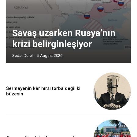
Savaş uzarken Rusya’nın
krizi belirginleşiyor
Sedat Durel
-
5 August 2026
Sermayenin kâr hırsı torba değil ki
büzesin