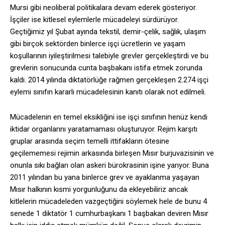
Mursi gibi neoliberal politikalara devam ederek gösteriyor.
İşçiler ise kitlesel eylemlerle mücadeleyi sürdürüyor.
Geçtiğimiz yıl Şubat ayında tekstil, demir-çelik, sağlık, ulaşım
gibi birçok sektörden binlerce işçi ücretlerin ve yaşam
koşullarının iyileştirilmesi talebiyle grevler gerçekleştirdi ve bu
grevlerin sonucunda cunta başbakanı istifa etmek zorunda
kaldı. 2014 yılında diktatörlüğe rağmen gerçekleşen 2.274 işçi
eylemi sınıfın kararlı mücadelesinin kanıtı olarak not edilmeli.
Mücadelenin en temel eksikliğini ise işçi sınıfının henüz kendi
iktidar organlarını yaratamaması oluşturuyor. Rejim karşıtı
gruplar arasında seçim temelli ittifakların ötesine
geçilememesi rejimin arkasında birleşen Mısır burjuvazisinin ve
onunla sıkı bağları olan askeri bürokrasinin işine yarıyor. Buna
2011 yılından bu yana binlerce grev ve ayaklanma yaşayan
Mısır halkının kısmi yorgunluğunu da ekleyebiliriz ancak
kitlelerin mücadeleden vazgeçtiğini söylemek hele de bunu 4
senede 1 diktatör 1 cumhurbaşkanı 1 başbakan deviren Mısır