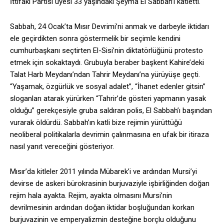
İttifakı Partisi üyesi 33 yaşındaki Şeyma El Sabbah’ı katletti.
Sabbah, 24 Ocak’ta Mısır Devrimi’ni anmak ve darbeyle iktidarı
ele geçirdikten sonra göstermelik bir seçimle kendini
cumhurbaşkanı seçtirten El-Sisi’nin diktatörlüğünü protesto
etmek için sokaktaydı. Grubuyla beraber başkent Kahire’deki
Talat Harb Meydanı’ndan Tahrir Meydanı’na yürüyüşe geçti.
“Yaşamak, özgürlük ve sosyal adalet”, “İhanet edenler gitsin”
sloganları atarak yürürken “Tahrir’de gösteri yapmanın yasak
olduğu” gerekçesiyle gruba saldıran polis, El Sabbah’ı başından
vurarak öldürdü. Sabbah’ın katli bize rejimin yürüttüğü
neoliberal politikalarla devrimin çalınmasına en ufak bir itiraza
nasıl yanıt vereceğini gösteriyor.
Mısır’da kitleler 2011 yılında Mübarek’i ve ardından Mursi’yi
devirse de askeri bürokrasinin burjuvaziyle işbirliğinden doğan
rejim hala ayakta. Rejim, ayakta olmasını Mursi’nin
devrilmesinin ardından doğan iktidar boşluğundan korkan
burjuvazinin ve emperyalizmin desteğine borçlu olduğunu