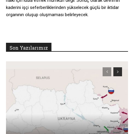
halkı için iddia etmek mümkün değil. Sonuç olarak devrimin
kaderini işçi seferberliklerinden yükselecek güçlü bir iktidar
organının oluşup oluşmaması belirleyecek.
Son Yazılarımız