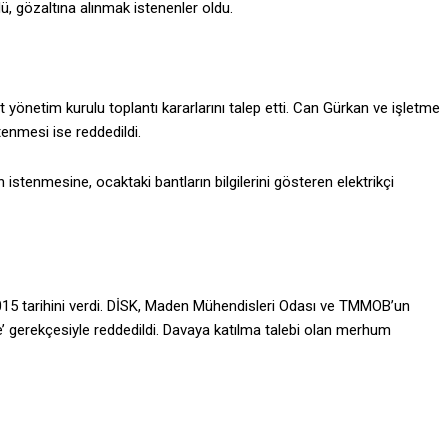
ü, gözaltına alınmak istenenler oldu.
yönetim kuru­lu toplantı kararlarını talep etti. Can Gürkan ve işletme
en­mesi ise reddedildi.
istenmesine, ocaktaki bantların bilgilerini gösteren elektrikçi
15 tarihini verdi. DİSK, Maden Mühendisleri Odası ve TMMOB’un
 gerek­çesiyle reddedildi. Davaya katılma talebi olan merhum