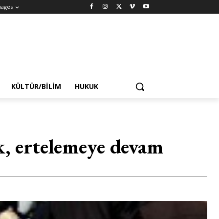
uages
KÜLTÜR/BILIM
HUKUK
k, ertelemeye devam