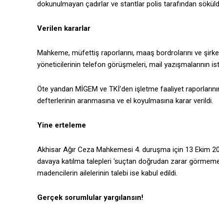
dokunulmayan çadırlar ve stantlar polis tarafın­dan söküld
Verilen kararlar
Mahkeme, müfettiş raporlarını, maaş bordrolarını ve şirket 
yöneticilerinin telefon görüşmeleri, mail yazışmalarının ist
Öte yandan MİGEM ve TKİ’den işletme faaliyet raporlarının 
defterlerinin aranmasına ve el koyulmasına karar verildi.
Yine erteleme
Akhisar Ağır Ceza Mahkemesi 4. du­ruşma için 13 Ekim 20
davaya katılma talepleri ‘suçtan doğrudan zarar görmeme’
madencilerin ailelerinin talebi ise kabul edildi.
Gerçek sorumlular yargılansın!