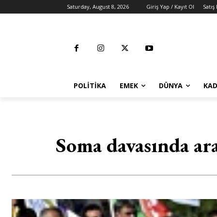
Saturday, August 8, 2026
Giriş Yap / Kayıt Ol
Satış
POLITIKA
EMEK
DÜNYA
KAD
Soma davasında ara