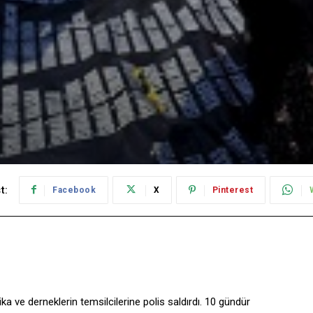
t:
Facebook
X
Pinterest
 ve der­neklerin temsilcilerine polis saldırdı. 10 gündür