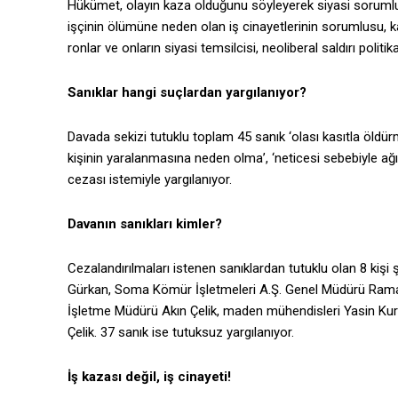
Hükümet, olayın kaza oldu­ğunu söyleyerek siyasi sorumlu
işçinin ölümüne neden olan iş cinayetlerinin sorumlusu, kâr
ronlar ve onların siyasi temsilcisi, neoliberal saldırı politi
Sanıklar hangi suçlardan yargılanıyor?
Davada sekizi tutuklu toplam 45 sanık ‘olası kasıtla öldürme’,
kişinin yaralanmasına neden olma’, ‘neticesi sebebiyle ağı
cezası istemiyle yargıla­nıyor.
Davanın sanıkları kimler?
Cezalandırılmaları istenen sanıklardan tutuklu olan 8 ki
Gürkan, Soma Kömür İşletmeleri A.Ş. Genel Müdürü Ramaz
İşletme Müdürü Akın Çelik, maden mühendisleri Yasin Kur
Çelik. 37 sanık ise tutuksuz yargılanıyor.
İş kazası değil, iş cinayeti!