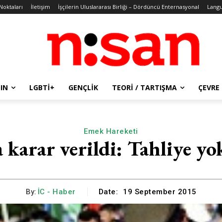
 Noktaları
İletişim
İşçilerin Uluslararası Birliği – Dördüncü Enternasyonal
Lang
IN
LGBTİ+
GENÇLIK
TEORI / TARTIŞMA
ÇEVRE
Emek Hareketi
 karar verildi: Tahliye yo
By:
İC - Haber
Date:
19 September 2015