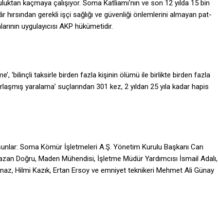
­luktan kaçmaya çalışıyor. Soma Katliamı’nın ve son 12 yılda 15 bin
 hırsından gerekli işçi sağlığı ve gü­venliği önlemlerini almayan pat­
kalarının uygulayıcısı AKP hükümetidir.
 ‘bilinçli taksirle birden fazla kişinin ölümü ile birlikte birden fazla
rlaşmış yara­lama’ suçlarından 301 kez, 2 yıldan 25 yıla kadar hapis
şi şunlar: Soma Kömür İşletmeleri A.Ş. Yönetim Kurulu Başkanı Can
an Doğru, Maden Mühendisi, İşletme Müdür Yardımcısı İsmail Adalı,
naz, Hilmi Kazık, Ertan Ersoy ve emniyet teknikeri Mehmet Ali Günay