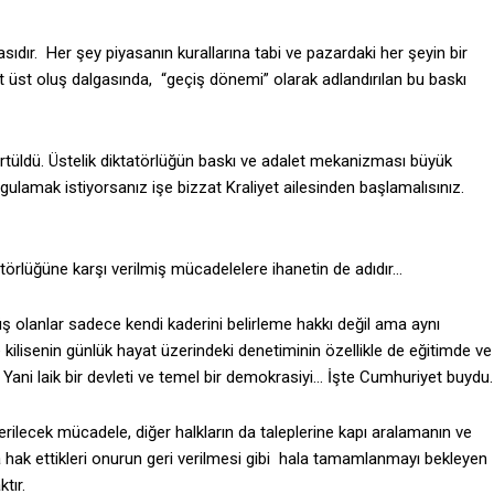
asıdır. Her şey piyasanın kurallarına tabi ve pazardaki her şeyin bir
alt üst oluş dalgasında, “geçiş dönemi” olarak adlandırılan bu baskı
rtüldü. Üstelik diktatörlüğün baskı ve adalet mekanizması büyük
gulamak istiyorsanız işe bizzat Kraliyet ailesinden başlamalısınız.
örlüğüne karşı verilmiş mücadelelere ihanetin de adıdır…
ş olanlar sadece kendi kaderini belirleme hakkı değil ama aynı
kilisenin günlük hayat üzerindeki denetiminin özellikle de eğitimde ve
Yani laik bir devleti ve temel bir demokrasiyi… İşte Cumhuriyet buydu.
rilecek mücadele, diğer halkların da taleplerine kapı aralamanın ve
 hak ettikleri onurun geri verilmesi gibi hala tamamlanmayı bekleyen
tır.