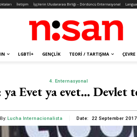
oktaları
İletişim
İşçilerin Uluslararası Birliği – Dördüncü Enternasyonal
Langua
IN
LGBTİ+
GENÇLIK
TEORI / TARTIŞMA
ÇEVRE
4. Enternasyonal
 ya Evet ya evet… Devlet
By:
Lucha Internacionalista
Date:
22 September 201