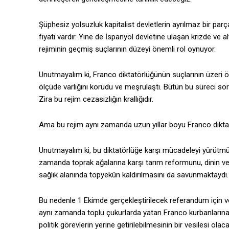
Şüphesiz yolsuzluk kapitalist devletlerin ayrılmaz bir parç
fiyatı vardır. Yine de İspanyol devletine ulaşan krizde ve 
rejiminin geçmiş suçlarının düzeyi önemli rol oynuyor.
Unutmayalım ki, Franco diktatörlüğünün suçlarının üzeri ö
ölçüde varlığını korudu ve meşrulaştı. Bütün bu süreci sor
Zira bu rejim cezasızlığın krallığıdır.
Ama bu rejim aynı zamanda uzun yıllar boyu Franco diktat
Unutmayalım ki, bu diktatörlüğe karşı mücadeleyi yürütmü
zamanda toprak ağalarına karşı tarım reformunu, dinin ve 
sağlık alanında topyekûn kaldırılmasını da savunmaktaydı. 
Bu nedenle 1 Ekimde gerçekleştirilecek referandum için ve
aynı zamanda toplu çukurlarda yatan Franco kurbanlarına
politik görevlerin yerine getirilebilmesinin bir vesilesi olacak