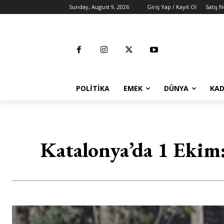
Sunday, August 9, 2026
Giriş Yap / Kayıt Ol
Satış N
POLITIKA
EMEK
DÜNYA
KAD
Katalonya’da 1 Ekim: