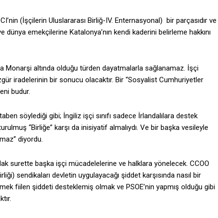
nin (İşçilerin Uluslararası Birliğ-IV. Enternasyonal) bir parçasıdır ve
e dünya emekçilerine Katalonya’nın kendi kaderini belirleme hakkını
ya da Monarşi altında olduğu türden dayatmalarla sağlanamaz. İşçi
özgür iradelerinin bir sonucu olacaktır. Bir “Sosyalist Cumhuriyetler
ni budur.
taben söylediği gibi; İngiliz işçi sınıfı sadece İrlandalılara destek
muş “Birliğe” karşı da inisiyatif almalıydı. Ve bir başka vesileyle
amaz” diyordu.
tlak surette başka işçi mücadelelerine ve halklara yönelecek. CCOO
iği) sendikaları devletin uygulayacağı şiddet karşısında nasıl bir
memek fiilen şiddeti desteklemiş olmak ve PSOE’nin yapmış olduğu gibi
tır.