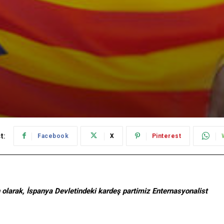
t:
Facebook
X
Pinterest
 olarak, İspanya Devletindeki kardeş partimiz Enternasyonalist