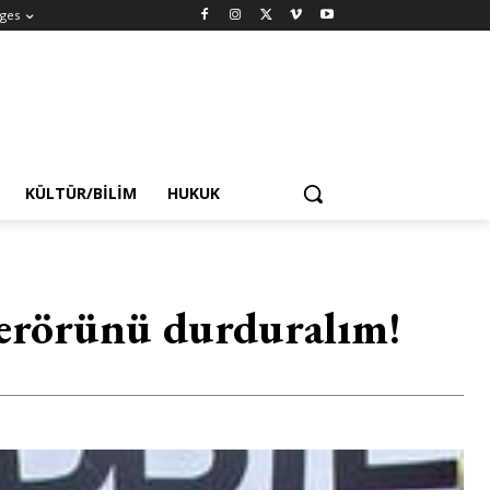
ges
KÜLTÜR/BILIM
HUKUK
 terörünü durduralım!
7