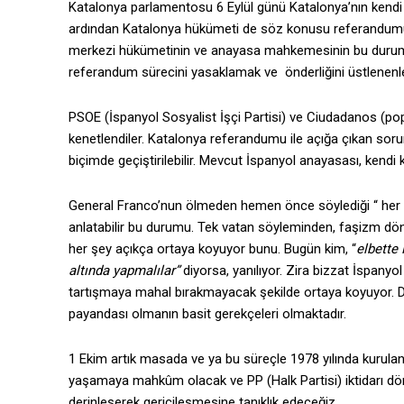
Katalonya parlamentosu 6 Eylül günü Katalonya’nın kendi
ardından Katalonya hükümeti de söz konusu referandumun, 
merkezi hükümetinin ve anayasa mahkemesinin bu duruma 
referandum sürecini yasaklamak ve önderliğini üstlenenler v
PSOE (İspanyol Sosyalist İşçi Partisi) ve Ciudadanos (popü
kenetlendiler. Katalonya referandumu ile açığa çıkan sorun
biçimde geçiştirilebilir. Mevcut İspanyol anayasası, kendi 
General Franco’nun ölmeden hemen önce söylediği “ her şe
anlatabilir bu durumu. Tek vatan söyleminden, faşizm döne
her şey açıkça ortaya koyuyor bunu. Bugün kim, “
elbette
altında yapmalılar”
diyorsa, yanılıyor. Zira bizzat İspany
tartışmaya mahal bırakmayacak şekilde ortaya koyuyor. Dol
payandası olmanın basit gerekçeleri olmaktadır.
1 Ekim artık masada ve ya bu süreçle 1978 yılında kurulan
yaşamaya mahkûm olacak ve PP (Halk Partisi) iktidarı d
derinleşerek gericileşmesine tanıklık edeceğiz.