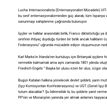
Lucha Internacionalista (Enternasyonalist Mücadele) UIT-CI’
bu sınıf enternasyonalizminden güç alarak, tüm İspanya v
savunmayı sahiplenme çağrısında bulunuyor.
İşçiler ve halklar arasındaki birlik, Franco diktatörlüğü 
sınıfının ihtiyaç duyduğu türden bir birlik ancak halkların 
Federasyonu” uğrunda mücadele ediyor oluşumuzun nede
Karl Marks’ın İrlanda’nın kurtuluşu için Britanyalı işçilere hi
vermekle kalmamalı ama aynı zamanda 1801 yılında oluşturul
Friedrich Engels “ Başka bir ulusu ezen bir ulus, özgür ol
Bugün Katalan halkına yönelecek devlet şiddeti, yarın mu
(İşçi Komisyonları Konfederasyonu) ve UGT (Genel İşçi Birl
tutum alacaklar? Şu bilinmelidir ki, bu şiddete yanıt ver
PP’nin ve Monarşinin yanında yer almak anlamını taşıyacak