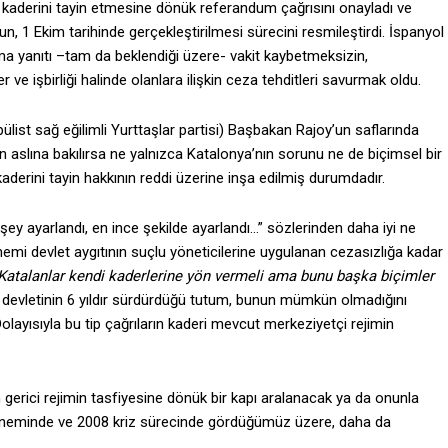
 kaderini tayin etmesine dönük referandum çağrısını onayladı ve
1 Ekim tarihinde gerçekleştirilmesi sürecini resmileştirdi. İspanyol
yanıtı –tam da beklendiği üzere- vakit kaybetmeksizin,
e işbirliği halinde olanlara ilişkin ceza tehditleri savurmak oldu.
list sağ eğilimli Yurttaşlar partisi) Başbakan Rajoy’un saflarında
 aslına bakılırsa ne yalnızca Katalonya’nın sorunu ne de biçimsel bir
kaderini tayin hakkının reddi üzerine inşa edilmiş durumdadır.
y ayarlandı, en ince şekilde ayarlandı…” sözlerinden daha iyi ne
mi devlet aygıtının suçlu yöneticilerine uygulanan cezasızlığa kadar
 Katalanlar kendi kaderlerine yön vermeli ama bunu başka biçimler
ol devletinin 6 yıldır sürdürdüğü tutum, bunun mümkün olmadığını
ayısıyla bu tip çağrıların kaderi mevcut merkeziyetçi rejimin
 gerici rejimin tasfiyesine dönük bir kapı aralanacak ya da onunla
öneminde ve 2008 kriz sürecinde gördüğümüz üzere, daha da