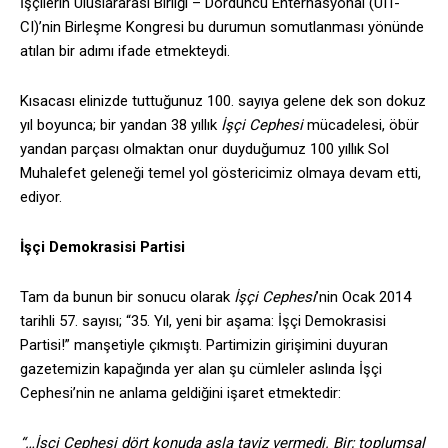
İşçilerin Uluslararası Birliği – Dördüncü Enternasyonal (UIT-
CI)’nin Birleşme Kongresi bu durumun somutlanması yönünde
atılan bir adımı ifade etmekteydi.
Kısacası elinizde tuttuğunuz 100. sayıya gelene dek son dokuz
yıl boyunca; bir yandan 38 yıllık
İşçi Cephesi
mücadelesi, öbür
yandan parçası olmaktan onur duyduğumuz 100 yıllık Sol
Muhalefet geleneği temel yol göstericimiz olmaya devam etti,
ediyor.
İşçi Demokrasisi Partisi
Tam da bunun bir sonucu olarak
İşçi Cephesi
’nin Ocak 2014
tarihli 57. sayısı; “35. Yıl, yeni bir aşama: İşçi Demokrasisi
Partisi!” manşetiyle çıkmıştı. Partimizin girişimini duyuran
gazetemizin kapağında yer alan şu cümleler aslında İşçi
Cephesi’nin ne anlama geldiğini işaret etmektedir:
“…İşçi Cephesi dört konuda asla taviz vermedi. Bir; toplumsal