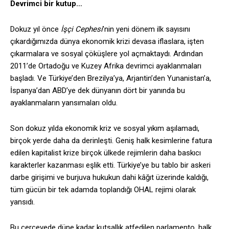
Devrimci bir kutup…
Dokuz yıl önce
İşçi Cephesi
’nin yeni dönem ilk sayısını
çıkardığımızda dünya ekonomik krizi devasa iflaslara, işten
çıkarmalara ve sosyal çöküşlere yol açmaktaydı. Ardından
2011’de Ortadoğu ve Kuzey Afrika devrimci ayaklanmaları
başladı. Ve Türkiye’den Brezilya’ya, Arjantin’den Yunanistan’a,
İspanya’dan ABD’ye dek dünyanın dört bir yanında bu
ayaklanmaların yansımaları oldu.
Son dokuz yılda ekonomik kriz ve sosyal yıkım aşılamadı,
birçok yerde daha da derinleşti. Geniş halk kesimlerine fatura
edilen kapitalist krize birçok ülkede rejimlerin daha baskıcı
karakterler kazanması eşlik etti. Türkiye’ye bu tablo bir askeri
darbe girişimi ve burjuva hukukun dahi kâğıt üzerinde kaldığı,
tüm gücün bir tek adamda toplandığı OHAL rejimi olarak
yansıdı.
Bu çerçevede düne kadar kutsallık atfedilen parlamento, halk