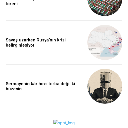
töreni
Savaş uzarken Rusya’nın krizi
belirginleşiyor
Sermayenin kâr hırsı torba değil ki
büzesin