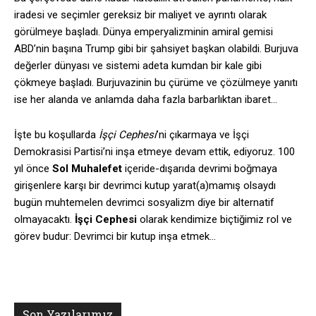
iradesi ve seçimler gereksiz bir maliyet ve ayrıntı olarak
görülmeye başladı. Dünya emperyalizminin amiral gemisi
ABD’nin başına Trump gibi bir şahsiyet başkan olabildi. Burjuva
değerler dünyası ve sistemi adeta kumdan bir kale gibi
çökmeye başladı. Burjuvazinin bu çürüme ve çözülmeye yanıtı
ise her alanda ve anlamda daha fazla barbarlıktan ibaret…
İşte bu koşullarda
İşçi Cephesi
’ni çıkarmaya ve İşçi
Demokrasisi Partisi’ni inşa etmeye devam ettik, ediyoruz. 100
yıl önce
Sol Muhalefet
içeride-dışarıda devrimi boğmaya
girişenlere karşı bir devrimci kutup yarat(a)mamış olsaydı
bugün muhtemelen devrimci sosyalizm diye bir alternatif
olmayacaktı.
İşçi Cephesi
olarak kendimize biçtiğimiz rol ve
görev budur: Devrimci bir kutup inşa etmek…
Son Yazılarımız