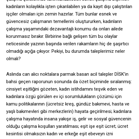
kadınların kolaylıkla işten çıkarılabilen ya da kayıt dışı çalıştırılan
işçiler olmaları için zemin hazırlar. Tüm bunlar esnek ve
güvencesiz çalışmanın temellerini oluştururken, kadınların
çalışma yaşamındaki dezavantajlı konumu da onları ailede
korunmasız bırakır. Birbirine bağlı gelişen tüm bu olaylar
neticesinde yazının başında verilen rakamların hiç de şaşırtıcı
olmadığı açığa çıkıyor. Pekiyi, bu durumda taleplerimiz neler
olmalı?
Aslında can alıcı noktalara parmak basan acil talepler DİSK’in
bahsi geçen raporunun sonunda da özet biçiminde sıralanmış:
cinsiyet eşitliğini gözeten, kadın istihdamını teşvik eden ve
kadınlara özgü görülen ev içi sorumlulukların çözümü için
kamu politikalarının (ücretsiz kreş, gündüz bakımevi, hasta ve
yaşlı bakımevleri gibi merkezlerin) hayata geçirilmesi; kadınlara
çalışma hayatında insana yakışır iş, gelir ve sosyal güvencenin
olduğu çalışma koşulları yaratılması; eşit işe eşit ücret; ücret
kesintisi olmaksızın kadın ve erkeğe eşit ebeveyn izni