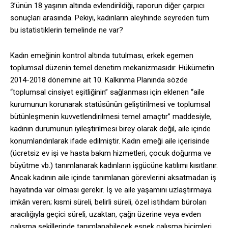
3’ünün 18 yaşının altında evlendirildiği, raporun diğer çarpıcı
sonuçları arasında. Pekiyi, kadınların aleyhinde seyreden tüm
bu istatistiklerin temelinde ne var?
Kadın emeğinin kontrol altında tutulması, erkek egemen
toplumsal düzenin temel denetim mekanizmasıdır. Hükümetin
2014-2018 dönemine ait 10. Kalkınma Planında sözde
“toplumsal cinsiyet eşitliğinin” sağlanması için eklenen “aile
kurumunun korunarak statüsünün geliştirilmesi ve toplumsal
bütünleşmenin kuvvetlendirilmesi temel amaçtır” maddesiyle,
kadının durumunun iyileştirilmesi birey olarak değil, aile içinde
konumlandırılarak ifade edilmiştir. Kadın emeği aile içerisinde
(ücretsiz ev işi ve hasta bakım hizmetleri, çocuk doğurma ve
büyütme vb.) tanımlanarak kadınların işgücüne katılımı kısıtlanır.
Ancak kadının aile içinde tanımlanan görevlerini aksatmadan iş
hayatında var olması gerekir. İş ve aile yaşamını uzlaştırmaya
imkân veren; kısmi süreli, belirli süreli, özel istihdam büroları
aracılığıyla geçici süreli, uzaktan, çağrı üzerine veya evden
çalışma şekillerinde tanımlanabilecek esnek çalışma biçimleri