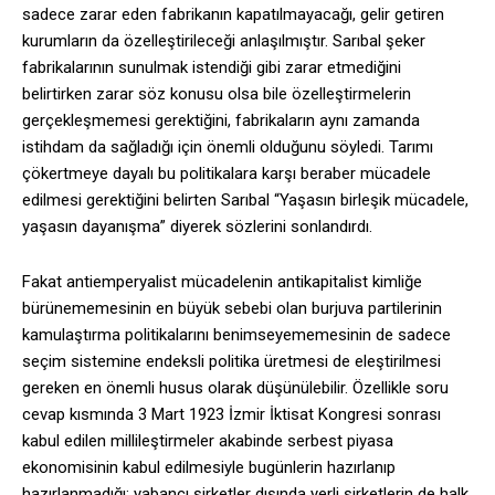
sadece zarar eden fabrikanın kapatılmayacağı, gelir getiren
kurumların da özelleştirileceği anlaşılmıştır. Sarıbal şeker
fabrikalarının sunulmak istendiği gibi zarar etmediğini
belirtirken zarar söz konusu olsa bile özelleştirmelerin
gerçekleşmemesi gerektiğini, fabrikaların aynı zamanda
istihdam da sağladığı için önemli olduğunu söyledi. Tarımı
çökertmeye dayalı bu politikalara karşı beraber mücadele
edilmesi gerektiğini belirten Sarıbal “Yaşasın birleşik mücadele,
yaşasın dayanışma” diyerek sözlerini sonlandırdı.
Fakat antiemperyalist mücadelenin antikapitalist kimliğe
bürünememesinin en büyük sebebi olan burjuva partilerinin
kamulaştırma politikalarını benimseyememesinin de sadece
seçim sistemine endeksli politika üretmesi de eleştirilmesi
gereken en önemli husus olarak düşünülebilir. Özellikle soru
cevap kısmında 3 Mart 1923 İzmir İktisat Kongresi sonrası
kabul edilen millileştirmeler akabinde serbest piyasa
ekonomisinin kabul edilmesiyle bugünlerin hazırlanıp
hazırlanmadığı; yabancı şirketler dışında yerli şirketlerin de halk