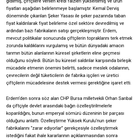
gidilmiş, çiftçilere verilen kredi faizleri yükseltilmiş ve ürün
fiyatları aşağıdan belirlenmeye başlamıştır. Kemal Derviş
döneminde çıkarılan Şeker Yasası ile şeker pazarında taban
fiyat kaldırılarak fiyat belirleme özel sektöre devredilmiş ve
ardından bazı fabrikaların satışı gerçekleşmiştir. Erdem,
mevcut politikalar sonucunda çiftçilerin topraklarını terk etmek
zorunda kaldıklarını vurgulamış ve bütün dünyadaki amacın
tarımın bütün alanlarının küresel şirketlerin eline geçmesi
olduğunu söyledi. Bütün bu küresel saldırılar karşısında birleşik
mücadele etmenin önemini belirtti, sadece meslek odalarının,
çevrecilerin değil tüketicilerin de fabrika işçileri ve üretici
çiftçilerin mücadelesine destek vermesi gerektiğine işaret etti.
Erdem’den sonra söz alan CHP Bursa milletvekili Orhan Sarıbal
da çiftçiyle devlet arasındaki bağın özelleştirilmelerle
koparıldığını, bunun emperyal sömürü düzeninin bir parçası
olduğunu anlattı. Özelleştirme Yüksek Kurulu’nun şeker
fabrikalarını “zarar ediyorlar” gerekçesiyle özelleştirmek
istediğini fakat ihale kararlarının açıklanmasından sonra