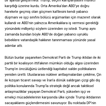
bir ajanda geliştirmedi. Trump, seçim kampanyasını mülteci
karşıtlığı üzerine kurdu. Orta Amerika’dan ABD’ye doğru
harekete geçmiş olan göçmen kafilesini kendi yabancı
düşmanı ve işçi sınıfını bölücü argümanları için mazeret olarak
kullandı ve ABD’nin yalnızca Amerikalılara iş vermesi gerektiği
yönündeki milliyetçi söylem üzerinden oy istedi. Trump aynı
zamanda bundan böyle ABD’de doğan yabancı uyruklu
bebeklere vatandaşlık hakkının tanınmaması yönünde yasal
adımlar attı.
Bütün bunlar yaşanırken Demokrat Parti de Trump iktidarı ile iki
partili bir koalisyon ittifakının mümkün olduğu algısı üzerinden
Trump’ın öncülüğünü üstlendiği kapitalist saldırı politikalarını
yeniden üretti. Uluslararası nükleer antlaşmalardan çekilme, Çin
ile kızışan ticaret savaşı ve İran’a dönük saldırgan çizgi gibi dış
politika konularında Trump’la stratejik değil ancak taktiksel
anlaşmazlıklar yaşayan Demokrat Parti, yükselen işçi ve
emekçi mücadelelerinin karşısında ülke içinde Trump iktidarının
sacayaklarını güçlendirmesini savunuyor. Bu noktada DP’nin