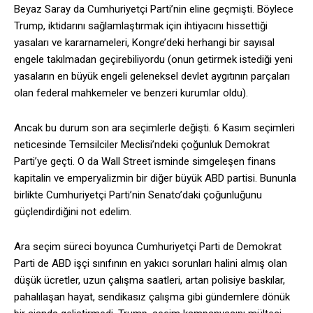
Beyaz Saray da Cumhuriyetçi Parti’nin eline geçmişti. Böylece
Trump, iktidarını sağlamlaştırmak için ihtiyacını hissettiği
yasaları ve kararnameleri, Kongre’deki herhangi bir sayısal
engele takılmadan geçirebiliyordu (onun getirmek istediği yeni
yasaların en büyük engeli geleneksel devlet aygıtının parçaları
olan federal mahkemeler ve benzeri kurumlar oldu).
Ancak bu durum son ara seçimlerle değişti. 6 Kasım seçimleri
neticesinde Temsilciler Meclisi’ndeki çoğunluk Demokrat
Parti’ye geçti. O da Wall Street isminde simgeleşen finans
kapitalin ve emperyalizmin bir diğer büyük ABD partisi. Bununla
birlikte Cumhuriyetçi Parti’nin Senato’daki çoğunluğunu
güçlendirdiğini not edelim.
Ara seçim süreci boyunca Cumhuriyetçi Parti de Demokrat
Parti de ABD işçi sınıfının en yakıcı sorunları halini almış olan
düşük ücretler, uzun çalışma saatleri, artan polisiye baskılar,
pahalılaşan hayat, sendikasız çalışma gibi gündemlere dönük