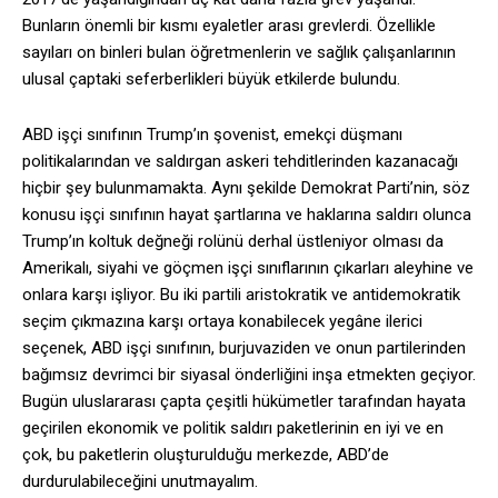
Bunların önemli bir kısmı eyaletler arası grevlerdi. Özellikle
sayıları on binleri bulan öğretmenlerin ve sağlık çalışanlarının
ulusal çaptaki seferberlikleri büyük etkilerde bulundu.
ABD işçi sınıfının Trump’ın şovenist, emekçi düşmanı
politikalarından ve saldırgan askeri tehditlerinden kazanacağı
hiçbir şey bulunmamakta. Aynı şekilde Demokrat Parti’nin, söz
konusu işçi sınıfının hayat şartlarına ve haklarına saldırı olunca
Trump’ın koltuk değneği rolünü derhal üstleniyor olması da
Amerikalı, siyahi ve göçmen işçi sınıflarının çıkarları aleyhine ve
onlara karşı işliyor. Bu iki partili aristokratik ve antidemokratik
seçim çıkmazına karşı ortaya konabilecek yegâne ilerici
seçenek, ABD işçi sınıfının, burjuvaziden ve onun partilerinden
bağımsız devrimci bir siyasal önderliğini inşa etmekten geçiyor.
Bugün uluslararası çapta çeşitli hükümetler tarafından hayata
geçirilen ekonomik ve politik saldırı paketlerinin en iyi ve en
çok, bu paketlerin oluşturulduğu merkezde, ABD’de
durdurulabileceğini unutmayalım.