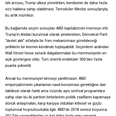
tek arzusu, Trump ülkeyi yönetirken, kendisinin de daha fazla
söz hakkına sahip olabilmesi. Temsilciler Meclisi sonuçlarıyla,
bu artık mümkün.
Bu bağlamda seçim sonuçları ABD kapitalizmini memnun etti:
Trump’ın iktidarı kurumsal olarak yinelenirken, Demokrat Parti
“devlet aklı” sıfatıyla bir fren mekanizması görebileceği
yetkilerin bir kısmını kendinde toplayabildi. Seçimlerin ardından
Wall Street hisse senedi dalgalanmaları bu memnuniyetin en
açık göstergesi oldu. Tüm önemli endeksler 500’den fazla
puanla yükseldi.
Ancak bu memnuniyet kimseyi yanıltmasın. ABD
emperyalizminin çıkarlarının nasıl korunması gerektiğine dair
taktiksel olarak farklı ama özünde aynı sınıfsal programlara
sahip olan bu iki partinin birbirlerinin politik zaaflarını kapamaya
dönük anlaşmaları, karşı karşıya oldukları kitlesel ve güçlü
toplumsal hoşnutsuzlukla ilgili. ABD’de 2018 senesi boyunca,
2017’de yaşandığından üç kat daha fazla grev yaşandı.