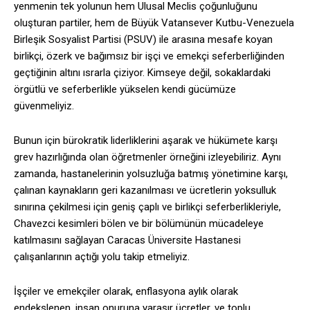
yenmenin tek yolunun hem Ulusal Meclis çoğunluğunu
oluşturan partiler, hem de Büyük Vatansever Kutbu-Venezuela
Birleşik Sosyalist Partisi (PSUV) ile arasına mesafe koyan
birlikçi, özerk ve bağımsız bir işçi ve emekçi seferberliğinden
geçtiğinin altını ısrarla çiziyor. Kimseye değil, sokaklardaki
örgütlü ve seferberlikle yükselen kendi gücümüze
güvenmeliyiz.
Bunun için bürokratik liderliklerini aşarak ve hükümete karşı
grev hazırlığında olan öğretmenler örneğini izleyebiliriz. Aynı
zamanda, hastanelerinin yolsuzluğa batmış yönetimine karşı,
çalınan kaynakların geri kazanılması ve ücretlerin yoksulluk
sınırına çekilmesi için geniş çaplı ve birlikçi seferberlikleriyle,
Chavezci kesimleri bölen ve bir bölümünün mücadeleye
katılmasını sağlayan Caracas Üniversite Hastanesi
çalışanlarının açtığı yolu takip etmeliyiz.
İşçiler ve emekçiler olarak, enflasyona aylık olarak
endekslenen, insan onuruna yaraşır ücretler, ve toplu