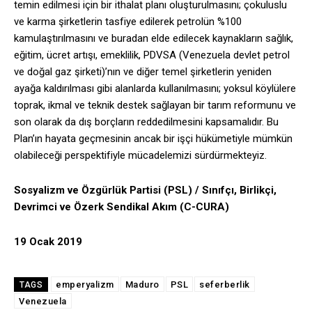
temin edilmesi için bir ithalat planı oluşturulmasını; çokuluslu
ve karma şirketlerin tasfiye edilerek petrolün %100
kamulaştırılmasını ve buradan elde edilecek kaynakların sağlık,
eğitim, ücret artışı, emeklilik, PDVSA (Venezuela devlet petrol
ve doğal gaz şirketi)’nın ve diğer temel şirketlerin yeniden
ayağa kaldırılması gibi alanlarda kullanılmasını; yoksul köylülere
toprak, ikmal ve teknik destek sağlayan bir tarım reformunu ve
son olarak da dış borçların reddedilmesini kapsamalıdır. Bu
Plan’ın hayata geçmesinin ancak bir işçi hükümetiyle mümkün
olabileceği perspektifiyle mücadelemizi sürdürmekteyiz.
Sosyalizm ve Özgürlük Partisi (PSL) / Sınıfçı, Birlikçi,
Devrimci ve Özerk Sendikal Akım (C-CURA)
19 Ocak 2019
emperyalizm
Maduro
PSL
seferberlik
TAGS
Venezuela