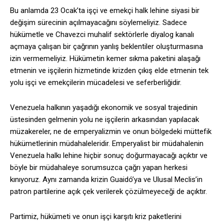
Bu anlamda 23 Ocak’ta işçi ve emekçi halk lehine siyasi bir
değişim sürecinin açılmayacağını söylemeliyiz. Sadece
hükümetle ve Chavezci muhalif sektörlerle diyalog kanalı
açmaya çalışan bir çağrının yanlış beklentiler oluşturmasına
izin vermemeliyiz. Hükümetin kemer sıkma paketini alaşağı
etmenin ve işçilerin hizmetinde krizden çıkış elde etmenin tek
yolu işçi ve emekçilerin mücadelesi ve seferberliğidir.
Venezuela halkının yaşadığı ekonomik ve sosyal trajedinin
üstesinden gelmenin yolu ne işçilerin arkasından yapılacak
müzakereler, ne de emperyalizmin ve onun bölgedeki müttefik
hükümetlerinin müdahaleleridir. Emperyalist bir müdahalenin
Venezuela halkı lehine hiçbir sonuç doğurmayacağı açıktır ve
böyle bir müdahaleye sorumsuzca çağrı yapan herkesi
kınıyoruz. Aynı zamanda krizin Guaidó’ya ve Ulusal Meclis’in
patron partilerine açık çek verilerek çözülmeyeceği de açıktır.
Partimiz, hükümeti ve onun işçi karşıtı kriz paketlerini