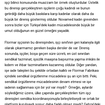
işçi bilinci konusunda muazzam bir örnek oluşturdular. Üstelik
bu direnişi gerçekleştiren işçilerin çoğu kadındı ve bunun
getirdiği daha büyük baskılara karşı kadınlar olarak daha da
büyük bir direniş göstermiş oldular. Novamed kadın grevinden
sonra bizler için Türkiye’deki kadın mücadelesinde büyük bir
umut olduğunun en güzel örneğini yaşadık.
Flormar işçisinin bu direnişinden, işçi sınıfının geri kalanıyla ilgili
olarak çıkarmamız gereken başka dersler de var. Direniş
sonunda, işçiler, boşa geçen süre ücreti, en üst sınırdan
sendikal tazminat, işsizlik maaşına başvurma yapma imkânı ile
kıdem ve ihbar tazminatlarını kazanmış oldular. Diğer yandan,
işe iade talepleri bu şekilde ortadan kalktı ve Flormar Fabrikası
içindeki sendikal örgütlenme mücadelesi şu an için bitti. Peki,
sendikal örgütlenme mücadelesinin devam etmesi ve işe
iadenin sağlanması için bir yol var mıydı? Örneğin, aylardır
söylediğimiz üzere, ülke çapında gerçekleştirilen tüm işçi
direnişleri sendika koordinasyonuyla birleştirilseydi ve ortak bir
platform kurulsaydı sonuç daha farklı olmaz mıydı? Gebze’deki