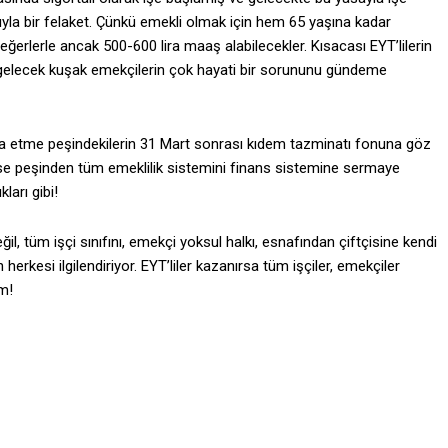
a bir felaket. Çünkü emekli olmak için hem 65 yaşına kadar
ğerlerle ancak 500-600 lira maaş alabilecekler. Kısacası EYT’lilerin
e gelecek kuşak emekçilerin çok hayati bir sorununu gündeme
atura etme peşindekilerin 31 Mart sonrası kıdem tazminatı fonuna göz
lerse peşinden tüm emeklilik sistemini finans sistemine sermaye
ları gibi!
ğil, tüm işçi sınıfını, emekçi yoksul halkı, esnafından çiftçisine kendi
rkesi ilgilendiriyor. EYT’liler kazanırsa tüm işçiler, emekçiler
ım!