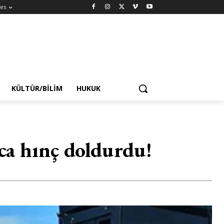
es
KÜLTÜR/BILIM
HUKUK
ca hınç doldurdu!