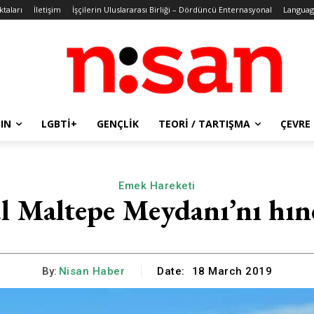
ktaları
İletişim
İşçilerin Uluslararası Birliği – Dördüncü Enternasyonal
Languag
IN
LGBTİ+
GENÇLIK
TEORI / TARTIŞMA
ÇEVRE
Emek Hareketi
ul Maltepe Meydanı’nı hın
By:
Nisan Haber
Date:
18 March 2019