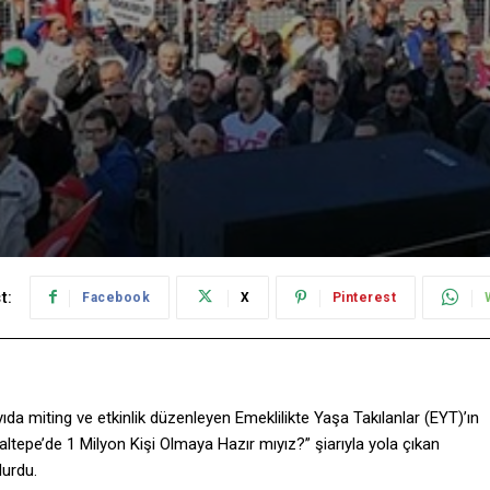
t:
Facebook
X
Pinterest
da miting ve etkinlik düzenleyen Emeklilikte Yaşa Takılanlar (EYT)’ın
ltepe’de 1 Milyon Kişi Olmaya Hazır mıyız?” şiarıyla yola çıkan
durdu.