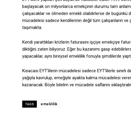
başlayacak on milyonlarca emekçinin durumu tam anlamıyl
çalışacaklar ve ölmeden emekli olabilirlerse de bugünkü de
mücadelesi sadece kendilerinin değil tüm çalışanların v
taşımakta.
Kendi yarattıkları krizlerin faturasını işçiye emekçiye f
diktiğini zaten biliyoruz. Eğer bu kazanımı gasp edebilir
yapacaklar, aynı bireysel emeklilik fonuyla şimdilerde yaptık
Kısacası EYT’lilerin mücadelesi sadece EYT’lilerle sınırlı de
yağıyla kavrulup, emeğiyle ayakta kalma mücadelesi veren he
kazanacak. Böyle bilelim ve mücadele saflarını sıklaştıral
emeklilik
TAGS