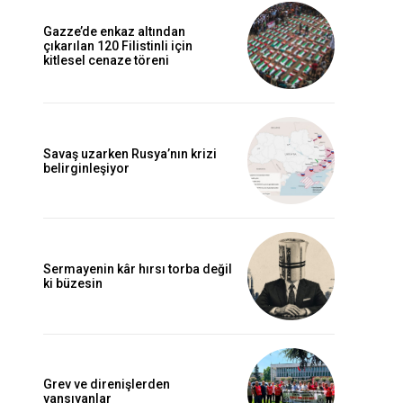
Gazze’de enkaz altından
çıkarılan 120 Filistinli için
kitlesel cenaze töreni
Savaş uzarken Rusya’nın krizi
belirginleşiyor
Sermayenin kâr hırsı torba değil
ki büzesin
Grev ve direnişlerden
yansıyanlar