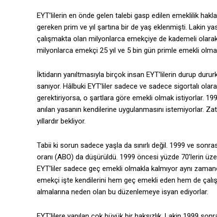
EYT’lilerin en önde gelen talebi gasp edilen emeklilik hakla
gereken prim ve yıl şartına bir de yaş eklenmişti. Lakin ya
çalışmakta olan milyonlarca emekçiye de kademeli olarak 
milyonlarca emekçi 25 yıl ve 5 bin gün primle emekli olmay
İktidarın yanıltmasıyla birçok insan EYT’lilerin durup dur
sanıyor. Hâlbuki EYT’liler sadece ve sadece sigortalı olara
gerektiriyorsa, o şartlara göre emekli olmak istiyorlar. 19
anılan yasanın kendilerine uygulanmasını istemiyorlar. Za
yıllardır bekliyor.
Tabii ki sorun sadece yaşla da sınırlı değil. 1999 ve sonras
oranı (ABO) da düşürüldü. 1999 öncesi yüzde 70’lerin ü
EYT’liler sadece geç emekli olmakla kalmıyor aynı zama
emekçi işte kendilerini hem geç emekli eden hem de çal
almalarına neden olan bu düzenlemeye isyan ediyorlar.
EYT’lilere yapılan çok büyük bir haksızlık. Lakin 1999 son