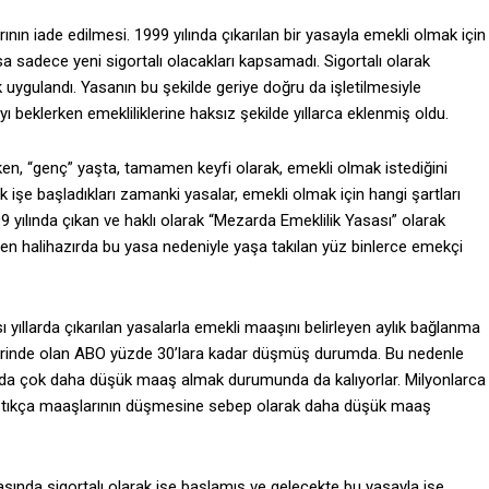
rının iade edilmesi. 1999 yılında çıkarılan bir yasayla emekli olmak için
sa sadece yeni sigortalı olacakları kapsamadı. Sigortalı olarak
uygulandı. Yasanın bu şekilde geriye doğru da işletilmesiyle
ı beklerken emekliliklerine haksız şekilde yıllarca eklenmiş oldu.
urken, “genç” yaşta, tamamen keyfi olarak, emekli olmak istediğini
k işe başladıkları zamanki yasalar, emekli olmak için hangi şartları
99 yılında çıkan ve haklı olarak “Mezarda Emeklilik Yasası” olarak
ten halihazırda bu yasa nedeniyle yaşa takılan yüz binlerce emekçi
ı yıllarda çıkarılan yasalarla emekli maaşını belirleyen aylık bağlanma
zerinde olan ABO yüzde 30’lara kadar düşmüş durumda. Bu nedenle
nda çok daha düşük maaş almak durumunda da kalıyorlar. Milyonlarca
ıştıkça maaşlarının düşmesine sebep olarak daha düşük maaş
rasında sigortalı olarak işe başlamış ve gelecekte bu yasayla işe