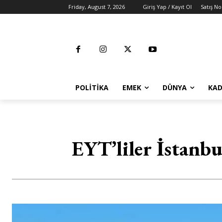
Friday, August 7, 2026
Giriş Yap / Kayıt Ol
Satış No
POLITIKA
EMEK
DÜNYA
KAD
EYT’liler İstanb