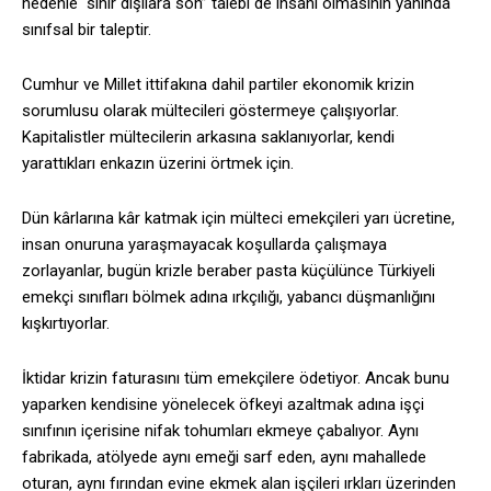
nedenle “sınır dışılara son” talebi de insani olmasının yanında
sınıfsal bir taleptir.
Cumhur ve Millet ittifakına dahil partiler ekonomik krizin
sorumlusu olarak mültecileri göstermeye çalışıyorlar.
Kapitalistler mültecilerin arkasına saklanıyorlar, kendi
yarattıkları enkazın üzerini örtmek için.
Dün kârlarına kâr katmak için mülteci emekçileri yarı ücretine,
insan onuruna yaraşmayacak koşullarda çalışmaya
zorlayanlar, bugün krizle beraber pasta küçülünce Türkiyeli
emekçi sınıfları bölmek adına ırkçılığı, yabancı düşmanlığını
kışkırtıyorlar.
İktidar krizin faturasını tüm emekçilere ödetiyor. Ancak bunu
yaparken kendisine yönelecek öfkeyi azaltmak adına işçi
sınıfının içerisine nifak tohumları ekmeye çabalıyor. Aynı
fabrikada, atölyede aynı emeği sarf eden, aynı mahallede
oturan, aynı fırından evine ekmek alan işçileri ırkları üzerinden