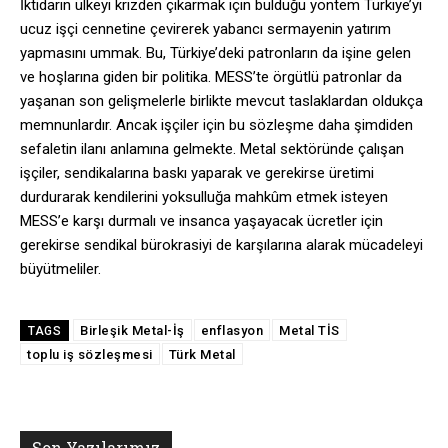
İktidarın ülkeyi krizden çıkarmak için bulduğu yöntem Türkiye’yi
ucuz işçi cennetine çevirerek yabancı sermayenin yatırım
yapmasını ummak. Bu, Türkiye’deki patronların da işine gelen
ve hoşlarına giden bir politika. MESS’te örgütlü patronlar da
yaşanan son gelişmelerle birlikte mevcut taslaklardan oldukça
memnunlardır. Ancak işçiler için bu sözleşme daha şimdiden
sefaletin ilanı anlamına gelmekte. Metal sektöründe çalışan
işçiler, sendikalarına baskı yaparak ve gerekirse üretimi
durdurarak kendilerini yoksulluğa mahkûm etmek isteyen
MESS’e karşı durmalı ve insanca yaşayacak ücretler için
gerekirse sendikal bürokrasiyi de karşılarına alarak mücadeleyi
büyütmeliler.
Birleşik Metal-İş
enflasyon
Metal TİS
TAGS
toplu iş sözleşmesi
Türk Metal
Son Yazılarımız