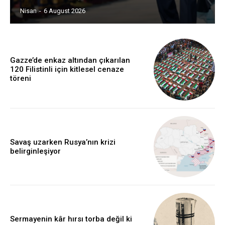
Nisan
-
6 August 2026
Gazze’de enkaz altından çıkarılan
120 Filistinli için kitlesel cenaze
töreni
Savaş uzarken Rusya’nın krizi
belirginleşiyor
Sermayenin kâr hırsı torba değil ki