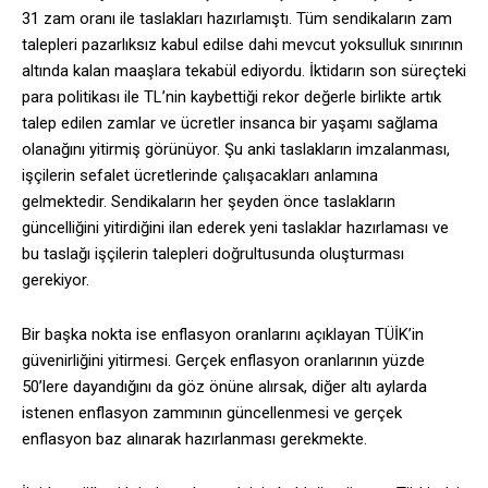
31 zam oranı ile taslakları hazırlamıştı. Tüm sendikaların zam
talepleri pazarlıksız kabul edilse dahi mevcut yoksulluk sınırının
altında kalan maaşlara tekabül ediyordu. İktidarın son süreçteki
para politikası ile TL’nin kaybettiği rekor değerle birlikte artık
talep edilen zamlar ve ücretler insanca bir yaşamı sağlama
olanağını yitirmiş görünüyor. Şu anki taslakların imzalanması,
işçilerin sefalet ücretlerinde çalışacakları anlamına
gelmektedir. Sendikaların her şeyden önce taslakların
güncelliğini yitirdiğini ilan ederek yeni taslaklar hazırlaması ve
bu taslağı işçilerin talepleri doğrultusunda oluşturması
gerekiyor.
Bir başka nokta ise enflasyon oranlarını açıklayan TÜİK’in
güvenirliğini yitirmesi. Gerçek enflasyon oranlarının yüzde
50’lere dayandığını da göz önüne alırsak, diğer altı aylarda
istenen enflasyon zammının güncellenmesi ve gerçek
enflasyon baz alınarak hazırlanması gerekmekte.