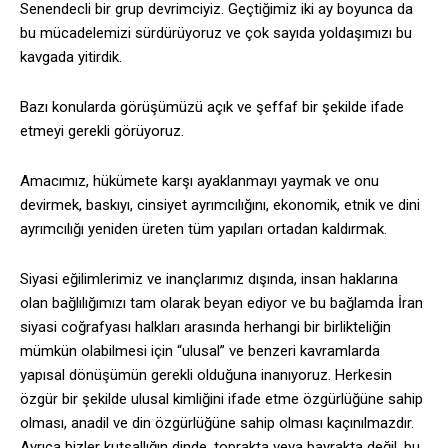
Senendecli bir grup devrimciyiz. Geçtiğimiz iki ay boyunca da
bu mücadelemizi sürdürüyoruz ve çok sayıda yoldaşımızı bu
kavgada yitirdik.
Bazı konularda görüşümüzü açık ve şeffaf bir şekilde ifade
etmeyi gerekli görüyoruz.
Amacımız, hükümete karşı ayaklanmayı yaymak ve onu
devirmek, baskıyı, cinsiyet ayrımcılığını, ekonomik, etnik ve dini
ayrımcılığı yeniden üreten tüm yapıları ortadan kaldırmak.
Siyasi eğilimlerimiz ve inançlarımız dışında, insan haklarına
olan bağlılığımızı tam olarak beyan ediyor ve bu bağlamda İran
siyasi coğrafyası halkları arasında herhangi bir birlikteliğin
mümkün olabilmesi için “ulusal” ve benzeri kavramlarda
yapısal dönüşümün gerekli olduğuna inanıyoruz. Herkesin
özgür bir şekilde ulusal kimliğini ifade etme özgürlüğüne sahip
olması, anadil ve din özgürlüğüne sahip olması kaçınılmazdır.
Ayrıca bizler kutsallığın dinde, toprakta veya bayrakta değil, bu