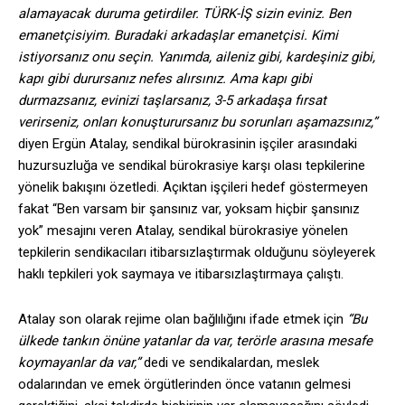
alamayacak duruma getirdiler. TÜRK-İŞ sizin eviniz. Ben
emanetçisiyim. Buradaki arkadaşlar emanetçisi. Kimi
istiyorsanız onu seçin. Yanımda, aileniz gibi, kardeşiniz gibi,
kapı gibi durursanız nefes alırsınız. Ama kapı gibi
durmazsanız, evinizi taşlarsanız, 3-5 arkadaşa fırsat
verirseniz, onları konuşturursanız bu sorunları aşamazsınız,”
diyen Ergün Atalay, sendikal bürokrasinin işçiler arasındaki
huzursuzluğa ve sendikal bürokrasiye karşı olası tepkilerine
yönelik bakışını özetledi. Açıktan işçileri hedef göstermeyen
fakat “Ben varsam bir şansınız var, yoksam hiçbir şansınız
yok” mesajını veren Atalay, sendikal bürokrasiye yönelen
tepkilerin sendikacıları itibarsızlaştırmak olduğunu söyleyerek
haklı tepkileri yok saymaya ve itibarsızlaştırmaya çalıştı.
Atalay son olarak rejime olan bağlılığını ifade etmek için
“Bu
ülkede tankın önüne yatanlar da var, terörle arasına mesafe
koymayanlar da var,”
dedi ve sendikalardan, meslek
odalarından ve emek örgütlerinden önce vatanın gelmesi