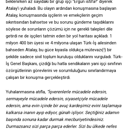
beklenirken az sayıdaki bir grup işçi “Ergün istifa!” diyerek
Atalay’ı yuhaladı. Bu olayın ardından konuşmasına başlayan
Atalay, konuşmasında işçilerin ve emekçilerin geçim
sıkıntısından bahsetse ve bu sorunu gündeme taşıdıklarını
söylese de sorunların çözümü için ne gerekli talepleri dile
getirdi ne de işçileri tatmin eden bir yol haritası açıkladı. 1
milyon 400 bin üyesi ve 4 milyona ulaşan Türk-İş ailesinden
bahseden Atalay, bu güce kıyasla oldukça mütevazı(!) bir
şekilde sadece sivil toplum kuruluşu olduklarını vurguladı. Türk-
İş Genel Başkanı, çizdiği bu hatla sendikaların yani işçi sınıfının
özörgütlerinin görevlerini ve sorumluluğunu sınırlandırmaya
çalışan bir konuşma gerçekleştirdi.
Yuhalanmasına atıfla,
“İşverenlerle mücadele edersin,
sermayeyle mücadele edersin, siyasetçiyle mücadele
edersin, ama evin içinde bir avuç kardeşimiz evini taşlamaya
kalkarsa inanın ayıp ediyor, günah işliyor. Seçtiğiniz adamın
başında sonuna kadar durmak mecburiyetindesiniz.
Durmazsanız sizi parça parça ederler. Sizi bu ülkede nefes