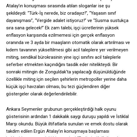
Atalay’ın konuşması sırasında atılan sloganlar ise şu
şekildeydi: “Türk-İş nerede, biz oradayız!”, “Yaşasın sınıf
dayanışması”, “Vergide adalet istiyoruz!” ve “Susma sustukça
sıra sana gelecek!” Ek zam talebi, işçi ücretlerinin yüksek
enflasyon karşısında ezilmemesi için gerçek enflasyon
oranında ve 3 ayda bir maaşların otomatik olarak artırılması ve
kıdem tavanının yükseltilmesi gibi acil taleplere yer verilmeyen
miting, sendikal bürokrasinin yine işçi sınıfını acil taleplerle
seferber etmekten kaçındığını tasdik eder nitelikteydi. Bir
sonraki mitingin de Zonguldak’ta yapılacağı düşünüldüğünde
özellikle miting için seçilen şehirlerin metropoller yerine daha
küçük işçi havzaları olması, bu tezi güçlendiren diğer
göstergeler olarak değerlendirilebilir.
Ankara Seymenler grubunun gerçekleştirdiği halk oyunu
gösterisinin ardından 1 dakikalık saygı duruşu yapıldı ve İstiklal
Marşı okundu. Büyük iltifatlarla sunulan ve emek dostu olarak
takdim edilen Ergün Atalay’ın konuşmaya başlaması