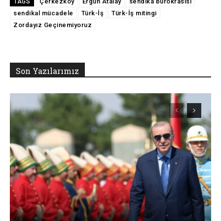
Çerkezköy
Ergün Atalay
sendika bürokrasisi
TAGS
sendikal mücadele
Türk-İş
Türk-İş mitingi
Zordayız Geçinemiyoruz
Son Yazılarımız