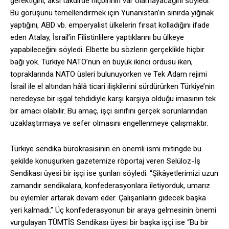
gerektiğini, aksi takdirde hiçbirinin var olamayacağını söyledi.
Bu görüşünü temellendirmek için Yunanistan’ın sınırda yığınak
yaptığını, ABD vb. emperyalist ülkelerin fırsat kolladığını ifade
eden Atalay, İsrail’in Filistinlilere yaptıklarını bu ülkeye
yapabileceğini söyledi. Elbette bu sözlerin gerçeklikle hiçbir
bağı yok. Türkiye NATO’nun en büyük ikinci ordusu iken,
topraklarında NATO üsleri bulunuyorken ve Tek Adam rejimi
İsrail ile el altından hâlâ ticari ilişkilerini sürdürürken Türkiye’nin
neredeyse bir işgal tehdidiyle karşı karşıya olduğu imasının tek
bir amacı olabilir. Bu amaç, işçi sınıfını gerçek sorunlarından
uzaklaştırmaya ve sefer olmasını engellenmeye çalışmaktır.
Türkiye sendika bürokrasisinin en önemli ismi mitingde bu
şekilde konuşurken gazetemize röportaj veren Selüloz-İş
Sendikası üyesi bir işçi ise şunları söyledi: “Şikâyetlerimizi uzun
zamandır sendikalara, konfederasyonlara iletiyorduk, umarız
bu eylemler artarak devam eder. Çalışanların gidecek başka
yeri kalmadı.” Üç konfederasyonun bir araya gelmesinin önemi
vurgulayan TÜMTİS Sendikası üyesi bir başka işçi ise “Bu bir