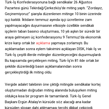
Türk-İş Konfederasyonuna bağlı sendikalar 26 Ağustos
Pazartesi günü Tekirdağ/Çerkezköy’de miting yaptı. “Zordayız,
Geçinemiyoruz” şiarıyla düzenlenen mitinge 10 binin üzerinde
işçi katıldı. İktidarın temmuz ayında işçi ücretlerine zam
yapılmayacağını duyurmasının etkisiyle özellikle sendikalı
işçilerin taban basıncı oluşturması, 10 yılı aşkın bir süredir bir
araya gelmeyen üç konfederasyonu 9 Temmuz’da ekonomik
krize karşı ortak bir
açıklama
yapmaya zorlamıştı. Bu
açıklamadan sonra eylem takvimini açıklayan DİSK, Hak-İş ve
Türk-İş çeşitli illerde mitingler düzenleyeceğini duyurmuşlardı.
Bu kapsamda gerçekleşen miting, Türk-İş’in 81 ilde ortak bir
şekilde düzenlediği basın açıklamalarından sonra
gerçekleştirdiği ilk miting oldu.
Vergide adalet talebinin öne çıktığı mitingde sendikalar kortej
oluşturmadan doğrudan miting alanında buluşurken miting
oldukça kısa bir program ile tamamlandı. Türk-İş Genel
Başkanı Ergün Atalay’ın kürsüde söz alacağı ana kadar
kürsüden slogan dahi atılmaması tercihi dikkat çekiciydi.