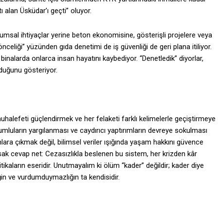
 alan Üsküdar’ı geçti” oluyor.
umsal ihtiyaçlar yerine beton ekonomisine, gösterişli projelere veya
 önceliği” yüzünden gıda denetimi de iş güvenliği de geri plana itiliyor.
nalarda onlarca insan hayatını kaybediyor. “Denetledik” diyorlar,
duğunu gösteriyor.
alefeti güçlendirmek ve her felaketi farklı kelimelerle geçiştirmeye
umluların yargılanması ve caydırıcı yaptırımların devreye sokulması
anlara çıkmak değil, bilimsel veriler ışığında yaşam hakkını güvence
sak cevap net: Cezasızlıkla beslenen bu sistem, her krizden kâr
ikaların eseridir. Unutmayalım ki ölüm “kader” değildir; kader diye
in ve vurdumduymazlığın ta kendisidir.