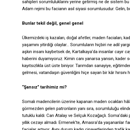
sahipleri sorumluluklarını yerine getirmiş ne de sistem b
Adam rejimi bu facianın asıl siyasi sorumlusudur. Gelin, bu
Bunlar tekil değil, genel genel
Ülkemizdeki iş kazaları, doğal afetler, maden faciaları, ka
yaşamını yitirdiği olaylar… Sorumluların hiçbiri ne adil ya
aşkın insanı kaybetsek de, Kartalkaya’da insanlar cayır 
haberini duyamıyoruz. Kimin canı yanarsa yansın, kader söyl
kayıtsızlıkla üst üste biniyor. Tarımdan sanayiye, eğitim
gelmesi, vatandaşın güvenliğini hiçe sayan bir kâr hırsını h
“Şansız” tarihimiz mi?
Somalı madencilerin üzerine kapanan maden ocakları hâlâ h
görmezden gelen patronların yanı sıra, sorumluluğu elind
tutuklu kaldı: Can Atalay ve Selçuk Kozağaçlı. Soma’daki 
yıllık cezayı almadı. Ermenek’te, Amasra’da yaşananlar far
facialar artıyor. Aynı durum kadın cinayetlerinden trafik k