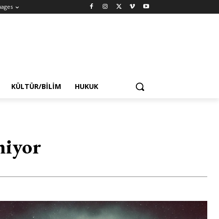
uages
KÜLTÜR/BILIM
HUKUK
miyor