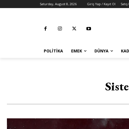
Saturday, August 8, 2026
Giriş Yap / Kayıt Ol
Satış
POLITIKA
EMEK
DÜNYA
KAD
Sist