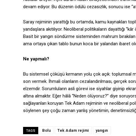
devam ediyor. Bu düzenin ödülü cezasızlık, sonucu ise “atı
Saray rejiminin yarattığı bu ortamda, kamu kaynakları topl
yandaşlara akıtılıyor. Neoliberal politikaların dayattığı “kâr
Basit bir yangın söndürme sisteminden mahrum bırakılan bi
ama ortaya çıkan tablo bunun koca bir yalandan ibaret ol
Ne yapmalı?
Bu sistemsel çöküşü kırmanın yolu çok açık: toplumsal muh
son vermek. İhmali olanların cezalandırılması, gerçek sor
elzemdir. Sorumluların asli görevi ise siyahlar giyinip ekr
altına almaktır. Eğer hâlâ “Neden ölüyoruz?” diye soruyor
sağlayanları koruyan Tek Adam rejiminin ve neoliberal polit
söylenen şey çoğu zaman yanlış yönetimin, denetimsizliğ
Bolu
Tek Adam rejimi
yangın
TAGS