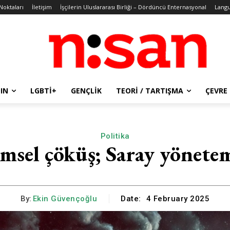
 Noktaları
İletişim
İşçilerin Uluslararası Birliği – Dördüncü Enternasyonal
Lang
IN
LGBTİ+
GENÇLIK
TEORI / TARTIŞMA
ÇEVRE
Politika
emsel çöküş; Saray yönete
By:
Ekin Güvençoğlu
Date:
4 February 2025