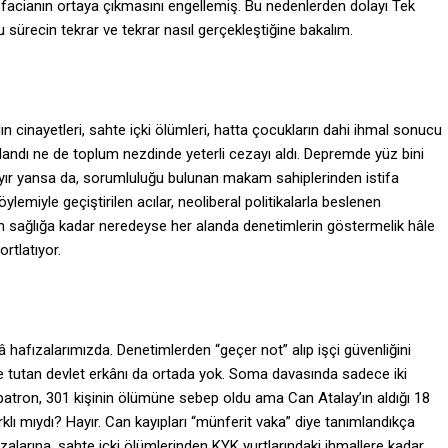
u facianın ortaya çıkmasını engellemiş. Bu nedenlerden dolayı Tek
 sürecin tekrar ve tekrar nasıl gerçekleştiğine bakalım.
dın cinayetleri, sahte içki ölümleri, hatta çocukların dahi ihmal sonucu
rgılandı ne de toplum nezdinde yeterli cezayı aldı. Depremde yüz bini
cayır yansa da, sorumluluğu bulunan makam sahiplerinden istifa
emiyle geçiştirilen acılar, neoliberal politikalarla beslenen
den sağlığa kadar neredeyse her alanda denetimlerin göstermelik hâle
ortlatıyor.
afızalarımızda. Denetimlerden “geçer not” alıp işçi güvenliğini
e tutan devlet erkânı da ortada yok. Soma davasında sadece iki
patron, 301 kişinin ölümüne sebep oldu ama Can Atalay’ın aldığı 18
klı mıydı? Hayır. Can kayıpları “münferit vaka” diye tanımlandıkça
azalarına, sahte içki ölümlerinden KYK yurtlarındaki ihmallere kadar