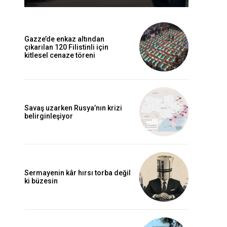
Gazze’de enkaz altından
çıkarılan 120 Filistinli için
kitlesel cenaze töreni
Savaş uzarken Rusya’nın krizi
belirginleşiyor
Sermayenin kâr hırsı torba değil
ki büzesin