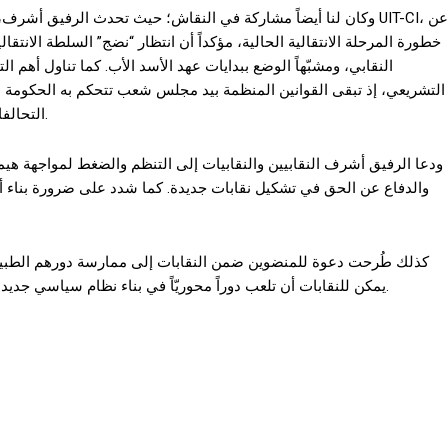
وكان لنا أيضاً مشاركة في النقاش؛ حيث تحدث الرفيق أشرف، المندوب
خطورة المرحلة الانتقالية الحالية، مؤكداً أن انتظار “نضج” السلطة الانتق
النقابي، ومشبّهاً الوضع ببدايات عهد الأسد الأب. كما تناول أهم ا
التشريعي، إذ تبقى القوانين المنظمة بيد مجلس شعب تتحكم به الحكومة ا
التحالفات الأفقية بين النقابات وضعف الأحزاب السياسية الداعمة لها.
ودعا الرفيق أشرف النقابيين والنقابيات إلى التنظم والضغط لمواجهة هيمنة
والدفاع عن الحق في تشكيل نقابات جديدة. كما شدد على ضرورة بناء أو
كذلك طُرحت دعوة للمنضوين ضمن النقابات إلى ممارسة دورهم الطبيعي
يمكن للنقابات أن تلعب دوراً محوريّاً في بناء نظام سياسي جديد يقوم على “الحرية والكرامة”، و هما المطالب الحقيقية للثورة.