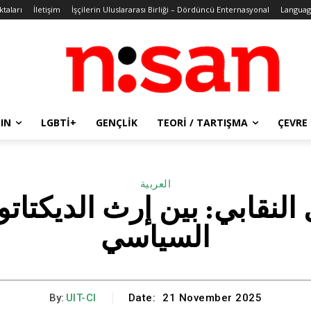
ktaları
İletişim
İşçilerin Uluslararası Birliği – Dördüncü Enternasyonal
Languag
IN
LGBTİ+
GENÇLIK
TEORI / TARTIŞMA
ÇEVRE
العربية
النقابي: بين إرث الديكتاتو
السياسي
By:
UIT-CI
Date:
21 November 2025