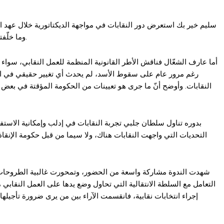
سليم خير بك استعرض دور النقابات في مواجهة الديكتاتورية خلال عهد الأ
وما خلّفته تلك المرحلة من إرث ثقيل على الحركة النقابية واستقلاليتها.
أما عارف الشعّال فناقش الأطر القانونية المنظمة للعمل النقابي، سواء ف
رغم مرور عام على سقوط الأسد، لم يحدث أي تغيير حقيقي في القوا
النقابات. وأوضح أنّ ما جرى هو تعيينات من الحكومة المؤقتة في بعض ا
بدوره تناول سلطان جلبي تجربة النقابات في إدلب وإمكانية الاست
التحديات التي واجهت النقابات هناك، ولا سيما من قبل حكومة الإنقاذ 
شهدت الندوة مشاركة واسعة من الحضور، وتمحورت غالبية الطروحات حول
التعامل مع السلطة الانتقالية التي تحاول وضع يدها على العمل النقابي م
إجراء انتخابات نقابية، فانقسمت الآراء بين من يرى ضرورة تأجيله