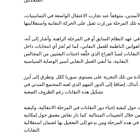
المتحدثين.
سدين، متوقفاً عند تجارب الاعتقال الواسعة في الثمانينيات،
ي عهد النظام السابق أو في المرحلة الراهنة. وأشار إلى أنه،
نين الناظمة للعمل النقابي، كما لم تُجرَ أي انتخابات داخل
لنقابات لسدّ الفراغ الذي خلّفه اجتثاث البعثيين من المجالس
النقابية، ما أبقى العمل النقابي أسير الوصاية السياسية.
فادة من تلك التجربة على مستوى سوريا ككل. وتطرق إلى أبرز
آنذاك، إضافةً إلى الدور المهم الذي لعبه المجتمع المدني في
تشكيل هذه النقابات رغم الظروف الصعبة.
 كيفية إحياء دور النقابات في المرحلة الانتقالية، وكيفية
ن خلال التعيينات المتتالية. كما دار نقاش معمق حول إمكانية
ا في هذه المرحلة ومن يدعو إلى التعجيل بها لضمان استقلالية
النقابات.