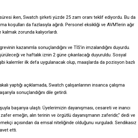
süresi iken, Swatch şirketi yüzde 25 zam oranı teklif ediyordu. Bu da
ma koşulları da fazlasıyla ağırdı. Personel eksikliği ve AVM’lerin ağır
e kalmak zorunda kalıyorlardı.
grevinin kazanımla sonuçlandığını ve TİS’in imzalandığını duyurdu.
üşürüleceği ve haftalık iznin 2 güne çıkarılacağı duyuruldu. Sosyal
 gibi kalemler ilk defa uygulanacak olup, maaşlarda da pozisyon bazlı
akalı yaptığı açıklamada, Swatch çalışanlarının insanca çalışma
aşarıyla sonuçlandığını dile getirdi.
uyla başarıya ulaştı. Üyelerimizin dayanışması, cesareti ve inancı
 zafer emeğin, alın terinin ve örgütlü dayanışmanın zaferidir,” dedi ve
emekçi açısından da emsal niteliğinde olduğunu vurguladı. Sendikasız
vet etti.