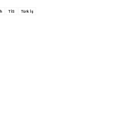
h
TİS
Türk İş