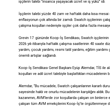
işçilerin talebi “insanca yaşayacak ücret ve iş yükü” idi.
İşçilerin talebi yüzde 40 zam ve haftalık daha kısa mesai 
enflasyonun çok altında bir zamdı. Swatch işçilerinin çalış
çalışma koşulları nedeniyle işçiler çok daha fazla mesaiy
Grevin 17. gününde Koop-İş Sendikası, Swatch işçilerinin 
2026 yılı itibarıyla haftalık çalışma saatlerinin 40 saate d
yardım, çocuk yardımı, resmi tatil yardımı, eğitim yardımı
önemli artışlar sağlandı.
Koop-İş Sendikası Genel Başkanı Eyüp Alemdar, TİS ile al
koşulları ve adil ücret talebiyle başlattıkları mücadelenin b
Alemdar, “Bu mücadele, Swatch çalışanlarının kararlı duruş
sayesinde haklı ve onurlu mücadelenin karşılığını aldık. Bu
kazanımın, AVM’lerde zor koşullarda çalışan on binlerce 
çalışan tüm AVM emekçilerini Koop-İş’te örgütlenmeye da