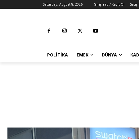
Saturday, August 8, 2026
Giriş Yap / Kayıt Ol
Satış
POLITIKA
EMEK
DÜNYA
KAD