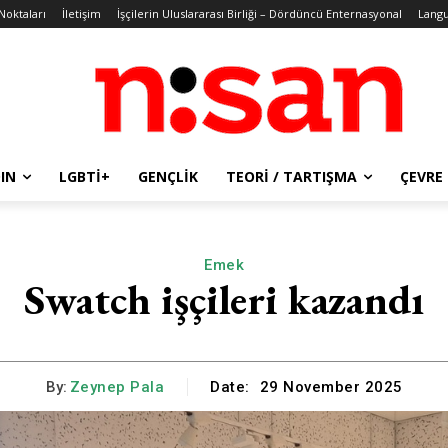
 Noktaları
İletişim
İşçilerin Uluslararası Birliği – Dördüncü Enternasyonal
Lang
IN
LGBTİ+
GENÇLIK
TEORI / TARTIŞMA
ÇEVRE
Emek
Swatch işçileri kazandı
By:
Zeynep Pala
Date:
29 November 2025