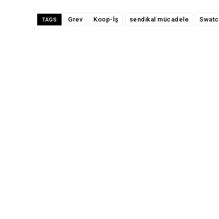
Grev
Koop-İş
sendikal mücadele
Swatc
TAGS