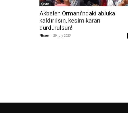
Çevre
Akbelen Ormanı’ndaki abluka
kaldırılsın, kesim kararı
durdurulsun!
Nisan
-
29 July 2023