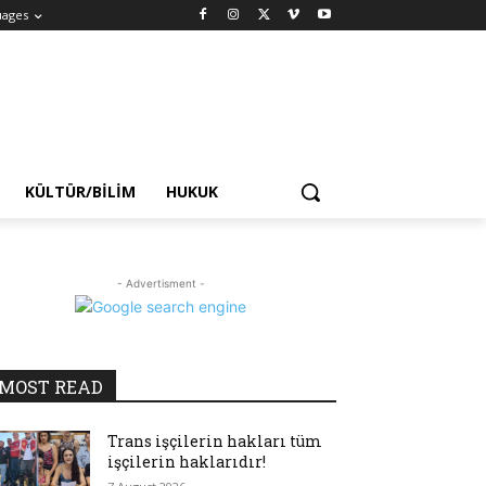
uages
KÜLTÜR/BILIM
HUKUK
- Advertisment -
MOST READ
Trans işçilerin hakları tüm
işçilerin haklarıdır!