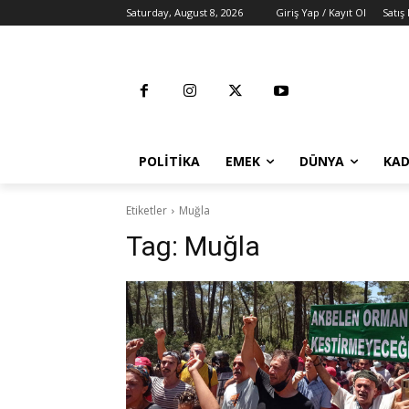
Saturday, August 8, 2026
Giriş Yap / Kayıt Ol
Satış
POLITIKA
EMEK
DÜNYA
KAD
Etiketler
Muğla
Tag:
Muğla