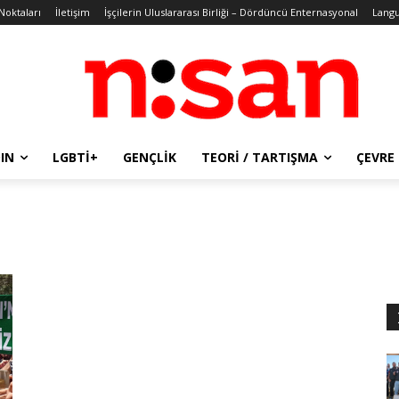
 Noktaları
İletişim
İşçilerin Uluslararası Birliği – Dördüncü Enternasyonal
Lang
IN
LGBTİ+
GENÇLIK
TEORI / TARTIŞMA
ÇEVRE