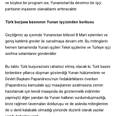
ve böylesi bir program ise, Yunanistan’da devrimci bir işçi
partisinin inşasının olanaklarını arttıracaktır.
Türk burjuva basınının Yunan işçisinden korkusu
Geçtiğimiz ay içerinde Yunanistan kitlesel 8 Mart eylemleri ve
geniş katılımlı grevler ile sarsılmaya devam etti. Bu mitinglerin
hemen tamamında Yunan işçileri Tekel işçilerine ve Türkiye işçi
sınıfına selamlarını gönderdiler.
Bu tablo Türk burjuvazisini rahatsız etmiş olacak ki, Türk basını
birdenbire yıllarca düşman gösterdiği Yunan hükümetinin ve
Devlet Başkanı Papandreou’nun fedakârlıklarını överken
(Papandreou kamudaki işçi maaşlarının azalmasına zemin
hazırlamak için kendi maaşında da göstermelik indirimler
yapmıştı) diğer yandan da Yunan halkının vurdumduymazlığı,
krize rağmen tavernaları dolduruşu ve de aslında mitinglerinin
de o denli kalabalık olmadığı yönünde düzenli olarak yazılar