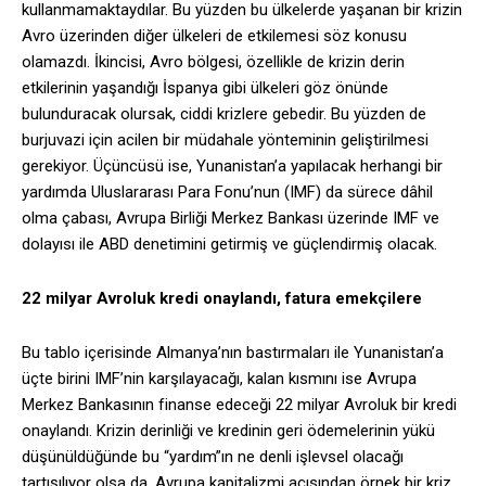
kullanmamaktaydılar. Bu yüzden bu ülkelerde yaşanan bir krizin
Avro üzerinden diğer ülkeleri de etkilemesi söz konusu
olamazdı. İkincisi, Avro bölgesi, özellikle de krizin derin
etkilerinin yaşandığı İspanya gibi ülkeleri göz önünde
bulunduracak olursak, ciddi krizlere gebedir. Bu yüzden de
burjuvazi için acilen bir müdahale yönteminin geliştirilmesi
gerekiyor. Üçüncüsü ise, Yunanistan’a yapılacak herhangi bir
yardımda Uluslararası Para Fonu’nun (IMF) da sürece dâhil
olma çabası, Avrupa Birliği Merkez Bankası üzerinde IMF ve
dolayısı ile ABD denetimini getirmiş ve güçlendirmiş olacak.
22 milyar Avroluk kredi onaylandı, fatura emekçilere
Bu tablo içerisinde Almanya’nın bastırmaları ile Yunanistan’a
üçte birini IMF’nin karşılayacağı, kalan kısmını ise Avrupa
Merkez Bankasının finanse edeceği 22 milyar Avroluk bir kredi
onaylandı. Krizin derinliği ve kredinin geri ödemelerinin yükü
düşünüldüğünde bu “yardım”ın ne denli işlevsel olacağı
tartışılıyor olsa da, Avrupa kapitalizmi açısından örnek bir kriz