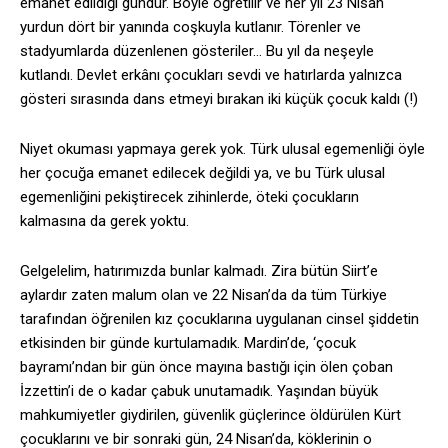
emanet edildiği gündür. Böyle öğretilir ve her yıl 23 Nisan
yurdun dört bir yanında coşkuyla kutlanır. Törenler ve
stadyumlarda düzenlenen gösteriler… Bu yıl da neşeyle
kutlandı. Devlet erkânı çocukları sevdi ve hatırlarda yalnızca
gösteri sırasında dans etmeyi bırakan iki küçük çocuk kaldı (!)
Niyet okuması yapmaya gerek yok. Türk ulusal egemenliği öyle
her çocuğa emanet edilecek değildi ya, ve bu Türk ulusal
egemenliğini pekiştirecek zihinlerde, öteki çocukların
kalmasına da gerek yoktu.
Gelgelelim, hatırımızda bunlar kalmadı. Zira bütün Siirt’e
aylardır zaten malum olan ve 22 Nisan’da da tüm Türkiye
tarafından öğrenilen kız çocuklarına uygulanan cinsel şiddetin
etkisinden bir günde kurtulamadık. Mardin’de, ‘çocuk
bayramı’ndan bir gün önce mayına bastığı için ölen çoban
İzzettin’i de o kadar çabuk unutamadık. Yaşından büyük
mahkumiyetler giydirilen, güvenlik güçlerince öldürülen Kürt
çocuklarını ve bir sonraki gün, 24 Nisan’da, köklerinin o