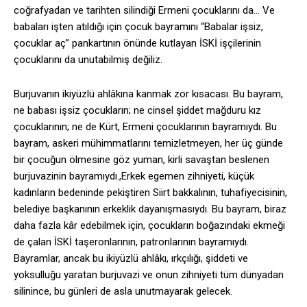
coğrafyadan ve tarihten silindiği Ermeni çocuklarını da… Ve
babaları işten atıldığı için çocuk bayramını “Babalar işsiz,
çocuklar aç” pankartının önünde kutlayan İSKİ işçilerinin
çocuklarını da unutabilmiş değiliz.
Burjuvanın ikiyüzlü ahlâkına kanmak zor kısacası. Bu bayram,
ne babası işsiz çocukların; ne cinsel şiddet mağduru kız
çocuklarının; ne de Kürt, Ermeni çocuklarının bayramıydı. Bu
bayram, askeri mühimmatlarını temizletmeyen, her üç günde
bir çocuğun ölmesine göz yuman, kirli savaştan beslenen
burjuvazinin bayramıydı.,Erkek egemen zihniyeti, küçük
kadınların bedeninde pekiştiren Siirt bakkalının, tuhafiyecisinin,
belediye başkanının erkeklik dayanışmasıydı. Bu bayram, biraz
daha fazla kâr edebilmek için, çocukların boğazındaki ekmeği
de çalan İSKİ taşeronlarının, patronlarının bayramıydı.
Bayramlar, ancak bu ikiyüzlü ahlâkı, ırkçılığı, şiddeti ve
yoksulluğu yaratan burjuvazi ve onun zihniyeti tüm dünyadan
silinince, bu günleri de asla unutmayarak gelecek.