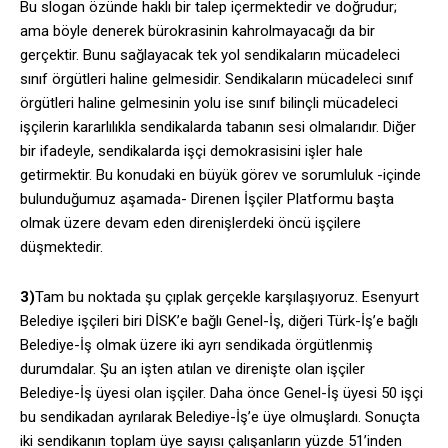
Bu slogan özünde haklı bir talep içermektedir ve doğrudur;
ama böyle denerek bürokrasinin kahrolmayacağı da bir
gerçektir. Bunu sağlayacak tek yol sendikaların mücadeleci
sınıf örgütleri haline gelmesidir. Sendikaların mücadeleci sınıf
örgütleri haline gelmesinin yolu ise sınıf bilinçli mücadeleci
işçilerin kararlılıkla sendikalarda tabanın sesi olmalarıdır. Diğer
bir ifadeyle, sendikalarda işçi demokrasisini işler hale
getirmektir. Bu konudaki en büyük görev ve sorumluluk -içinde
bulunduğumuz aşamada- Direnen İşçiler Platformu başta
olmak üzere devam eden direnişlerdeki öncü işçilere
düşmektedir.
3)
Tam bu noktada şu çıplak gerçekle karşılaşıyoruz. Esenyurt
Belediye işçileri biri DİSK’e bağlı Genel-İş, diğeri Türk-İş’e bağlı
Belediye-İş olmak üzere iki ayrı sendikada örgütlenmiş
durumdalar. Şu an işten atılan ve direnişte olan işçiler
Belediye-İş üyesi olan işçiler. Daha önce Genel-İş üyesi 50 işçi
bu sendikadan ayrılarak Belediye-İş’e üye olmuşlardı. Sonuçta
iki sendikanın toplam üye sayısı çalışanların yüzde 51’inden