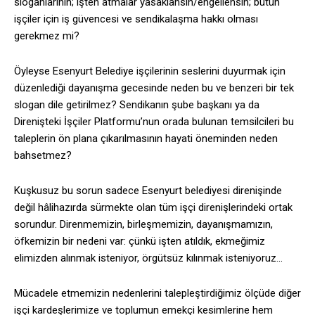
sloganlarının; işten atmalar yasaklansın/engellensin; bütün
işçiler için iş güvencesi ve sendikalaşma hakkı olması
gerekmez mi?
Öyleyse Esenyurt Belediye işçilerinin seslerini duyurmak için
düzenlediği dayanışma gecesinde neden bu ve benzeri bir tek
slogan dile getirilmez? Sendikanın şube başkanı ya da
Direnişteki İşçiler Platformu’nun orada bulunan temsilcileri bu
taleplerin ön plana çıkarılmasının hayati öneminden neden
bahsetmez?
Kuşkusuz bu sorun sadece Esenyurt belediyesi direnişinde
değil hâlihazırda sürmekte olan tüm işçi direnişlerindeki ortak
sorundur. Direnmemizin, birleşmemizin, dayanışmamızın,
öfkemizin bir nedeni var: çünkü işten atıldık, ekmeğimiz
elimizden alınmak isteniyor, örgütsüz kılınmak isteniyoruz…
Mücadele etmemizin nedenlerini talepleştirdiğimiz ölçüde diğer
işçi kardeşlerimize ve toplumun emekçi kesimlerine hem