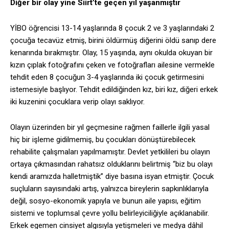
Diğer bir olay yine Siirt’te geçen yıl yaşanmıştır
YİBO öğrencisi 13-14 yaşlarında 8 çocuk 2 ve 3 yaşlarındaki 2
çocuğa tecavüz etmiş, birini öldürmüş diğerini öldü sanıp dere
kenarında bırakmıştır. Olay, 15 yaşında, aynı okulda okuyan bir
kızın çıplak fotoğrafını çeken ve fotoğrafları ailesine vermekle
tehdit eden 8 çocuğun 3-4 yaşlarında iki çocuk getirmesini
istemesiyle başlıyor. Tehdit edildiğinden kız, biri kız, diğeri erkek
iki kuzenini çocuklara verip olayı saklıyor.
Olayın üzerinden bir yıl geçmesine rağmen faillerle ilgili yasal
hiç bir işleme gidilmemiş, bu çocukları dönüştürebilecek
rehabilite çalışmaları yapılmamıştır. Devlet yetkilileri bu olayın
ortaya çıkmasından rahatsız olduklarını belirtmiş “biz bu olayı
kendi aramızda halletmiştik” diye basına isyan etmiştir. Çocuk
suçluların sayısındaki artış, yalnızca bireylerin sapkınlıklarıyla
değil, sosyo-ekonomik yapıyla ve bunun aile yapısı, eğitim
sistemi ve toplumsal çevre yollu belirleyiciliğiyle açıklanabilir.
Erkek egemen cinsiyet algısıyla yetişmeleri ve medya dâhil