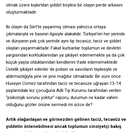
olmak üzere kışkırtılan şiddet böylesi bir olayın perde arkasını
oluşturmaktadır.
İki olayın da Siirt’te yaşanmış olması yalnızca ortaya
çıkmalarıyla ve basının ilgisiyle alakalıdır. Türkiye’nin her yerinde
ve dünyanın pek çok yerinde aynı tip tecavüz, taciz ve şiddet
olayları yaşanmaktadır. Fakat kurbanlar toplumun ve devletin
yargısından korktuklarından ya şikâyet edememekte ya da çok
küçük yaşta olduklarından kendilerini ifade edememektedir.
Üstelik şikâyet edenler de polisin ve savcıların tepkisiyle ve
aldırmazlığıyla yine ve yine mağdur olmaktadır. Bir süre önce
Hüseyin Üzmez tarafından taciz ve tecavüze uğrayan 13-14
yaşlarındaki kız çocuğuna Adli Tıp Kurumu tarafından verilen
“psikolojik sorunu yoktur” raporu, durumun ne kadar vahim
olduğunu gözler önüne sermedi mi sizce de?
Artık olağanlaşan ve görmezden gelinen taciz, tecavüz ve
şiddetin önlenebilmesi ancak toplumun cinsiyetçi bakış