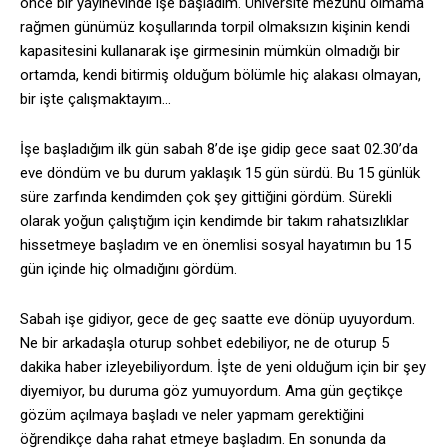
önce bir yayınevinde işe başladım. Üniversite mezunu olmama
rağmen günümüz koşullarında torpil olmaksızın kişinin kendi
kapasitesini kullanarak işe girmesinin mümkün olmadığı bir
ortamda, kendi bitirmiş olduğum bölümle hiç alakası olmayan,
bir işte çalışmaktayım…
İşe başladığım ilk gün sabah 8’de işe gidip gece saat 02.30’da
eve döndüm ve bu durum yaklaşık 15 gün sürdü. Bu 15 günlük
süre zarfında kendimden çok şey gittiğini gördüm. Sürekli
olarak yoğun çalıştığım için kendimde bir takım rahatsızlıklar
hissetmeye başladım ve en önemlisi sosyal hayatımın bu 15
gün içinde hiç olmadığını gördüm.
Sabah işe gidiyor, gece de geç saatte eve dönüp uyuyordum.
Ne bir arkadaşla oturup sohbet edebiliyor, ne de oturup 5
dakika haber izleyebiliyordum. İşte de yeni olduğum için bir şey
diyemiyor, bu duruma göz yumuyordum. Ama gün geçtikçe
gözüm açılmaya başladı ve neler yapmam gerektiğini
öğrendikçe daha rahat etmeye başladım. En sonunda da