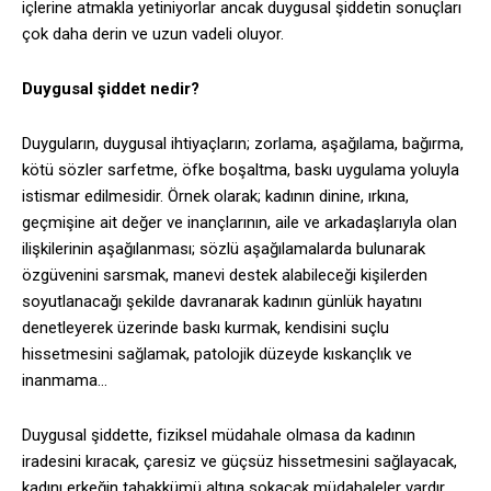
içlerine atmakla yetiniyorlar ancak duygusal şiddetin sonuçları
çok daha derin ve uzun vadeli oluyor.
Duygusal şiddet nedir?
Duyguların, duygusal ihtiyaçların; zorlama, aşağılama, bağırma,
kötü sözler sarfetme, öfke boşaltma, baskı uygulama yoluyla
istismar edilmesidir. Örnek olarak; kadının dinine, ırkına,
geçmişine ait değer ve inançlarının, aile ve arkadaşlarıyla olan
ilişkilerinin aşağılanması; sözlü aşağılamalarda bulunarak
özgüvenini sarsmak, manevi destek alabileceği kişilerden
soyutlanacağı şekilde davranarak kadının günlük hayatını
denetleyerek üzerinde baskı kurmak, kendisini suçlu
hissetmesini sağlamak, patolojik düzeyde kıskançlık ve
inanmama…
Duygusal şiddette, fiziksel müdahale olmasa da kadının
iradesini kıracak, çaresiz ve güçsüz hissetmesini sağlayacak,
kadını erkeğin tahakkümü altına sokacak müdahaleler vardır.