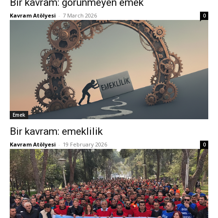
Bir kavram: görünmeyen emek
Kavram Atölyesi
-
7 March 2026
0
Emek
Bir kavram: emeklilik
Kavram Atölyesi
-
19 February 2026
0