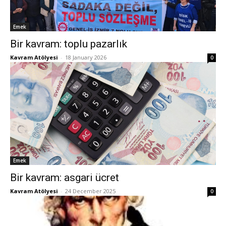
Emek
Bir kavram: toplu pazarlık
Kavram Atölyesi
-
18 January 2026
0
Emek
Bir kavram: asgari ücret
Kavram Atölyesi
-
24 December 2025
0