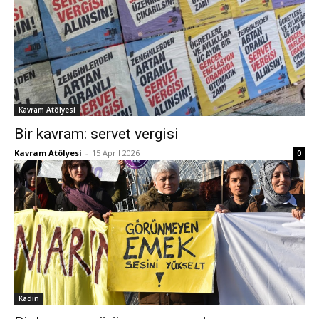
Kavram Atölyesi
Bir kavram: servet vergisi
Kavram Atölyesi
-
15 April 2026
0
Kadın