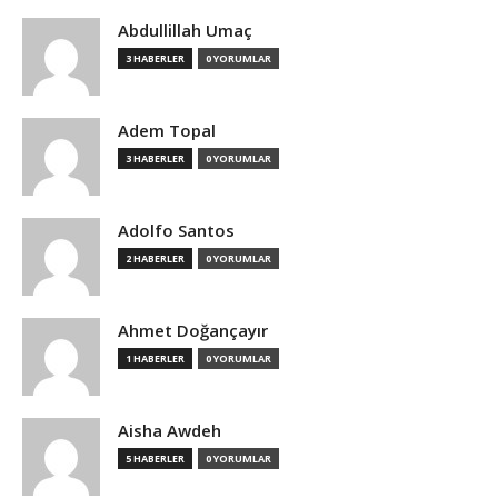
Abdullillah Umaç
3 HABERLER
0 YORUMLAR
Adem Topal
3 HABERLER
0 YORUMLAR
Adolfo Santos
2 HABERLER
0 YORUMLAR
Ahmet Doğançayır
1 HABERLER
0 YORUMLAR
Aisha Awdeh
5 HABERLER
0 YORUMLAR