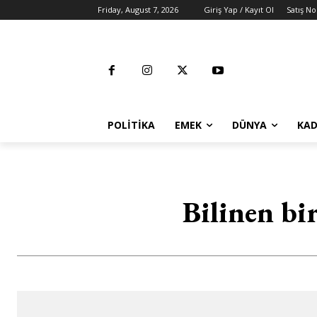
Friday, August 7, 2026
Giriş Yap / Kayıt Ol
Satış No
POLITIKA
EMEK
DÜNYA
KAD
Bilinen b