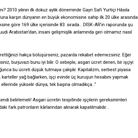
ı? 2010 yılının ilk dokuz aylık döneminde Gayri Safi Yurtiçi Hâsıla
 Buna karşın dünyanın en büyük ekonomisine sahip ilk 20 ülke arasında
deksine göre 169 ülke içerisinde 83. sırada… DİSK-AR’ın raporunda şu
e Suudi Arabistan’dan, insani gelişmişlik anlamında geri olmamız nasıl
 ürettiğinizi hakça bölüşürseniz, pazarda rekabet edemezsiniz. Eğer
z, burjuvazi bunu iyi bilir. O sebeple, asgari ücret denen, bir işçiyi
nca bu ücreti düşük tutmaya çalışılır. Kapitalizm, serbest piyasa
, karteller yağ bağlarken, işçi evinde üç kuruşun hesabını yapmak
in ellerinde yükselir dünya, tek başına olmadıkça…”
endi belirlemeli! Asgari ücretin tespitinde işçilerin gereksinimleri
daki fark patronların kârlarından alınarak kapatılmalıdır…