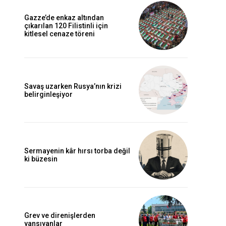
Gazze’de enkaz altından
çıkarılan 120 Filistinli için
kitlesel cenaze töreni
Savaş uzarken Rusya’nın krizi
belirginleşiyor
Sermayenin kâr hırsı torba değil
ki büzesin
Grev ve direnişlerden
yansıyanlar