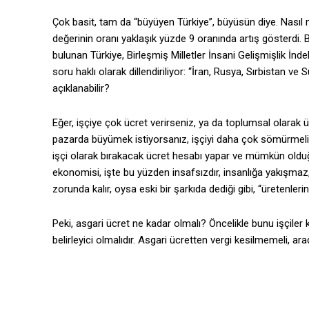
Çok basit, tam da “büyüyen Türkiye”, büyüsün diye. Nasıl m
değerinin oranı yaklaşık yüzde 9 oranında artış gösterdi.
bulunan Türkiye, Birleşmiş Milletler İnsani Gelişmişlik İn
soru haklı olarak dillendiriliyor: “İran, Rusya, Sırbistan v
açıklanabilir?
Eğer, işçiye çok ücret verirseniz, ya da toplumsal olarak
pazarda büyümek istiyorsanız, işçiyi daha çok sömürmelisini
işçi olarak bırakacak ücret hesabı yapar ve mümkün olduğu
ekonomisi, işte bu yüzden insafsızdır, insanlığa yakışmaz
zorunda kalır, oysa eski bir şarkıda dediği gibi, “üretenler
Peki, asgari ücret ne kadar olmalı? Öncelikle bunu işçiler k
belirleyici olmalıdır. Asgari ücretten vergi kesilmemeli, ara