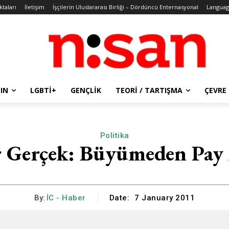
ktaları
İletişim
İşçilerin Uluslararası Birliği – Dördüncü Enternasyonal
Languag
IN
LGBTİ+
GENÇLIK
TEORI / TARTIŞMA
ÇEVRE
Politika
ir Gerçek: Büyümeden Pay
By:
İC - Haber
Date:
7 January 2011