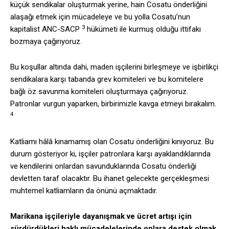
küçük sendikalar oluşturmak yerine, hain Cosatu önderliğini
alaşağı etmek için mücadeleye ve bu yolla Cosatu’nun
3
kapitalist ANC-SACP
hükümeti ile kurmuş olduğu ittifakı
bozmaya çağırıyoruz.
Bu koşullar altında dahi, maden işçilerini birleşmeye ve işbirlikçi
sendikalara karşı tabanda grev komiteleri ve bu komitelere
bağlı öz savunma komiteleri oluşturmaya çağırıyoruz.
Patronlar vurgun yaparken, birbirimizle kavga etmeyi bırakalım.
4
Katliamı hâlâ kınamamış olan Cosatu önderliğini kınıyoruz. Bu
durum gösteriyor ki, işçiler patronlara karşı ayaklandıklarında
ve kendilerini onlardan savunduklarında Cosatu önderliği
devletten taraf olacaktır. Bu ihanet gelecekte gerçekleşmesi
muhtemel katliamların da önünü açmaktadır.
Marikana işçileriyle dayanışmak ve ücret artışı için
sürdürdükleri haklı mücadelelerinde onlara destek
olmak