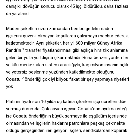
danışıklı dövüşün sonucu olarak 45 işçi öldürüldü, daha fazlası
da yaralandı.
Maden şirketleri uzun zamandan beri bölgedeki maden
işçilerini güvenli olmayan koşullarda çalışmaya mecbur ederek,
katletmektedir. Aynı şirketler, her yıl 600 milyar Güney Afrika
1
Randı’nı
transfer fiyatlandırması gibi açıkça hırsızlık anlamına
gelen bir yolla yurtdışına çıkarmaktadır. Buna benzer yöntemler
ve kârı merkez alan sistem aracılığıyla, kaç milyon insanın açlık
ve yetersiz beslenme yüzünden katledilmekte olduğunu
2
Cosatu
önderliği çok iyi biliyor, fakat bir şey yapmaya niyetleri
yok.
Platinin fiyatı son 10 yılda üç katına çıkarken işçi ücretleri dibe
vurmuş durumda. Çok sayıda işçinin Cosatu’dan ayrılma isteği
ise Cosatu önderliğinin büyük sermaye ile eşgüdüm içerisinde
olmasından ve işçilerin haklarını patronlara peşkeş çekmekte
olduğu gerçeğinden ileri geliyor. İşçileri, sendikalardan koparak