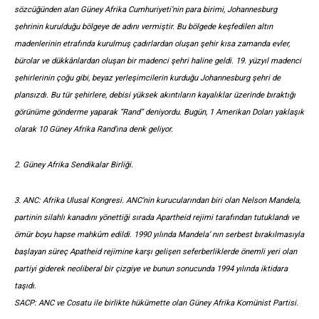
sözcüğünden alan Güney Afrika Cumhuriyeti’nin para birimi, Johannesburg
şehrinin kurulduğu bölgeye de adını vermiştir. Bu bölgede keşfedilen altın
madenlerinin etrafında kurulmuş çadırlardan oluşan şehir kısa zamanda evler,
bürolar ve dükkânlardan oluşan bir madenci şehri haline geldi. 19. yüzyıl madenci
şehirlerinin çoğu gibi, beyaz yerleşimcilerin kurduğu Johannesburg şehri de
plansızdı. Bu tür şehirlere, debisi yüksek akıntıların kayalıklar üzerinde bıraktığı
görünüme gönderme yaparak “Rand” deniyordu. Bugün, 1 Amerikan Doları yaklaşık
olarak 10 Güney Afrika Rand’ına denk geliyor.
2.
Güney Afrika Sendikalar Birliği.
3.
ANC: Afrika Ulusal Kongresi. ANC’nin kurucularından biri olan Nelson Mandela,
partinin silahlı kanadını yönettiği sırada Apartheid rejimi tarafından tutuklandı ve
ömür boyu hapse mahkûm edildi. 1990 yılında Mandela’ nın serbest bırakılmasıyla
başlayan süreç Apatheid rejimine karşı gelişen seferberliklerde önemli yeri olan
partiyi giderek neoliberal bir çizgiye ve bunun sonucunda 1994 yılında iktidara
taşıdı.
SACP: ANC ve Cosatu ile birlikte hükümette olan Güney Afrika Komünist Partisi.