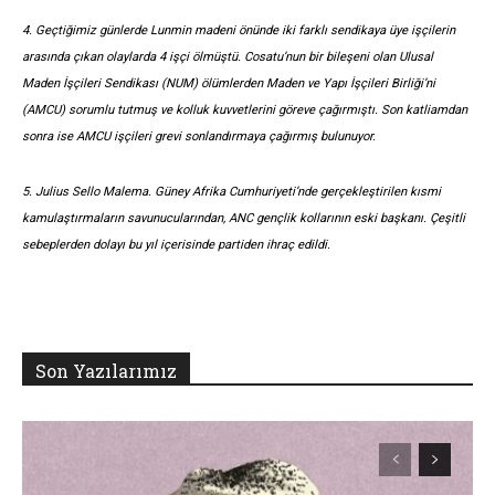
4.
Geçtiğimiz günlerde Lunmin madeni önünde iki farklı sendikaya üye işçilerin
arasında çıkan olaylarda 4 işçi ölmüştü. Cosatu’nun bir bileşeni olan Ulusal
Maden İşçileri Sendikası (NUM) ölümlerden Maden ve Yapı İşçileri Birliği’ni
(AMCU) sorumlu tutmuş ve kolluk kuvvetlerini göreve çağırmıştı. Son katliamdan
sonra ise AMCU işçileri grevi sonlandırmaya çağırmış bulunuyor.
5.
Julius Sello Malema. Güney Afrika Cumhuriyeti’nde gerçekleştirilen kısmi
kamulaştırmaların savunucularından, ANC gençlik kollarının eski başkanı. Çeşitli
sebeplerden dolayı bu yıl içerisinde partiden ihraç edildi.
Son Yazılarımız