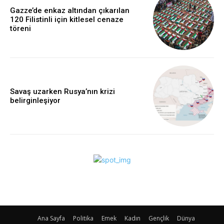
Gazze’de enkaz altından çıkarılan
120 Filistinli için kitlesel cenaze
töreni
Savaş uzarken Rusya’nın krizi
belirginleşiyor
Ana Sayfa
Politika
Emek
Kadın
Gençlik
Dünya