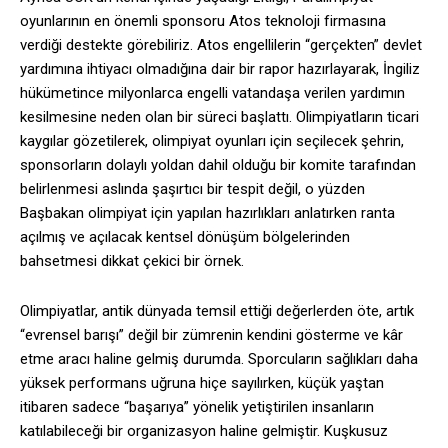
oyunlarının en önemli sponsoru Atos teknoloji firmasına
verdiği destekte görebiliriz. Atos engellilerin “gerçekten” devlet
yardımına ihtiyacı olmadığına dair bir rapor hazırlayarak, İngiliz
hükümetince milyonlarca engelli vatandaşa verilen yardımın
kesilmesine neden olan bir süreci başlattı. Olimpiyatların ticari
kaygılar gözetilerek, olimpiyat oyunları için seçilecek şehrin,
sponsorların dolaylı yoldan dahil olduğu bir komite tarafından
belirlenmesi aslında şaşırtıcı bir tespit değil, o yüzden
Başbakan olimpiyat için yapılan hazırlıkları anlatırken ranta
açılmış ve açılacak kentsel dönüşüm bölgelerinden
bahsetmesi dikkat çekici bir örnek.
Olimpiyatlar, antik dünyada temsil ettiği değerlerden öte, artık
“evrensel barışı” değil bir zümrenin kendini gösterme ve kâr
etme aracı haline gelmiş durumda. Sporcuların sağlıkları daha
yüksek performans uğruna hiçe sayılırken, küçük yaştan
itibaren sadece “başarıya” yönelik yetiştirilen insanların
katılabileceği bir organizasyon haline gelmiştir. Kuşkusuz