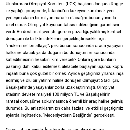
Uluslararası Olimpiyat Komitesi (UOK) başkanı Jacques Rogge
ile yaptığı görüşmede, İstanbul’un kuzeyine kurulacak yeni
yerleşim alanın bir milyon nüfuslu olacağını, bunun yanında
özel olarak Olimpiyat köyünün tahsis edileceğinin garantisini
verdi. Bu dostlar alışverişte görsün pazarlığı, yalıtılmış kentsel
dönüşüm ile birlikte isteklerini gerçekleştirecekler için
“mükemmel bir atlayış”; peki bunun sonucunda orada yaşayan
halka ne olacak ya da doğanın bu dönüşümler sonucunda
katledilmesinin hesabını kim verecek? Onlara göre bunların
pazarlığı dahi kabul edilemez, alelacele başlayan üçüncü köprü
inşaatı buna çok güzel bir örnek. Ayrıca geçtiğimiz yıllarda inşa
edilmiş ve ölü bir yatırım haline dönüşen Olimpiyat Stadı için,
Başakşehir’de yaşayanlar zorla uzaklaştırılmıştı. Olimpiyat
stadının devlete maliyeti 130 milyon TL ve Başakşehir’in
rantsal dönüşüme sokulmasında önemli bir araç haline gelmiş
durumda. Bu anlattıklarımızın daha fazlası ve etkilisi geçtiğimiz
aylarda İngiltere’de, “Medeniyetlerin Beşiğinde” gerçekleşti.
Olimpiyat sürecinde, İngiltere’de sıkıyönetim dönemini