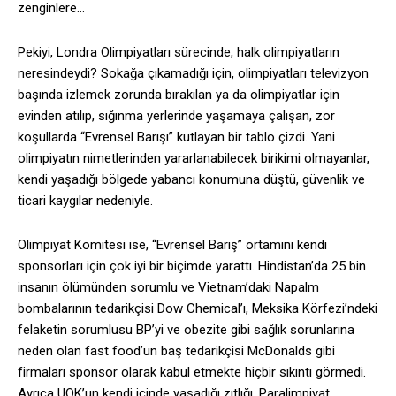
zenginlere…
Pekiyi, Londra Olimpiyatları sürecinde, halk olimpiyatların
neresindeydi? Sokağa çıkamadığı için, olimpiyatları televizyon
başında izlemek zorunda bırakılan ya da olimpiyatlar için
evinden atılıp, sığınma yerlerinde yaşamaya çalışan, zor
koşullarda “Evrensel Barışı” kutlayan bir tablo çizdi. Yani
olimpiyatın nimetlerinden yararlanabilecek birikimi olmayanlar,
kendi yaşadığı bölgede yabancı konumuna düştü, güvenlik ve
ticari kaygılar nedeniyle.
Olimpiyat Komitesi ise, “Evrensel Barış” ortamını kendi
sponsorları için çok iyi bir biçimde yarattı. Hindistan’da 25 bin
insanın ölümünden sorumlu ve Vietnam’daki Napalm
bombalarının tedarikçisi Dow Chemical’ı, Meksika Körfezi’ndeki
felaketin sorumlusu BP’yi ve obezite gibi sağlık sorunlarına
neden olan fast food’un baş tedarikçisi McDonalds gibi
firmaları sponsor olarak kabul etmekte hiçbir sıkıntı görmedi.
Ayrıca UOK’un kendi içinde yaşadığı zıtlığı, Paralimpiyat