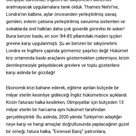
aratmayacak uygulamalara tanık olduk. Thames Nehri’ne,
Londra’nın kalbine, aylar öncesinden yerleştirilmiş savaş
gemileri, evlerin çatısına yerleştirilmiş savunma sistemleri ve
sokaklarda sivil halktan daha çok güvenlik görevlisi ile asker!
Buna benzer baskı, en son ’84-85 yıllarındaki maden işçileri
grevine karşı uygulanmıştı. Şu an benzeri bir sıkıyönetimi
Londra ve İngiltere çapında görmemiz şaşırtıcı değil. Hükümet
kriz ortamında baskı araçlarını göstermekten çekinmiyor, krizin
derinleşmesiyle gelişebilecek grevlere ve toplu gösterilere
karşı aslında bir gözdağı!
Ekonomik krizi bahane ederek, eğitime ayrılan bütçede bir
milyar sterlin kesintiye gidileceği İngiliz hükümetince açıklandı.
Krizin faturası halka kesilirken, Olimpiyatlar için bütçeden 13
milyar sterlin bir harcama aynı hükümet tarafından
gerçekleştirildi. Bu aslında, 2020 yılında Türkiye’nin adaylığın
neye karşı ve hangi amaçlar doğrultusunda yapılacağının güzel
bir örneği; fatura halka, “Evrensel Barış” patronlara,