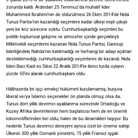
zorunda kaldı. Ardından 25 Temmuz’da muhalif lider
Muhammed İbrahimi’nin de öldürülmesi 26 Ekim 2014’de Nida
Tunus Partisi’nin kazandığı seçimlere kadar ülkeyi inişli-çıkışlı
yeni bir kriz sürecine soktu. Cumhurbaşkanlığı seçimleri bu
politik-toplumsal gelişme ve atmosfer içinde gerçekleşti.
Milletvekili seçimlerini kazanan Nida Tunus Partisi, Gannuşi
liderliğindeki Nahda’nın katılmadığı ve herhangi bir adayı açıktan
desteklemediği, cumhurbaşkanlığı seçimlerini de kazandı. Nida
lideri Baci Kaid es Sibsi 22 Aralık 2014’te ikinci turda oyların
yüzde 55’ini alarak cumhurbaşkanı oldu.
Hâlihazırda bir işçi-emekçi hükümeti kurulamamış, burjuva
liberal ve/ya İslamcı seçenekler ön planda olmuş olsa da,
Tunus dört yıllık devrimci ayaklanma sürecinde Ortadoğu ve
Kuzey Afrika devrimlerinin hem başlatıcısı hem de en önemli
lokomotiflerinden biri oldu; halen de bu dinamikleri taşıyor. Bu
nedenle Tunus devrimci deneyimi ayrıca özel bir öneme sahip.
Ülkenin 300 yıllık Osmanlı yönetimi, 75 yıllık Fransız işgali