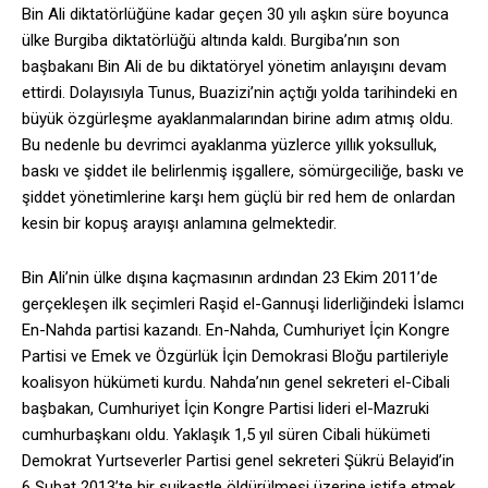
Bin Ali diktatörlüğüne kadar geçen 30 yılı aşkın süre boyunca
ülke Burgiba diktatörlüğü altında kaldı. Burgiba’nın son
başbakanı Bin Ali de bu diktatöryel yönetim anlayışını devam
ettirdi. Dolayısıyla Tunus, Buazizi’nin açtığı yolda tarihindeki en
büyük özgürleşme ayaklanmalarından birine adım atmış oldu.
Bu nedenle bu devrimci ayaklanma yüzlerce yıllık yoksulluk,
baskı ve şiddet ile belirlenmiş işgallere, sömürgeciliğe, baskı ve
şiddet yönetimlerine karşı hem güçlü bir red hem de onlardan
kesin bir kopuş arayışı anlamına gelmektedir.
Bin Ali’nin ülke dışına kaçmasının ardından 23 Ekim 2011’de
gerçekleşen ilk seçimleri Raşid el-Gannuşi liderliğindeki İslamcı
En-Nahda partisi kazandı. En-Nahda, Cumhuriyet İçin Kongre
Partisi ve Emek ve Özgürlük İçin Demokrasi Bloğu partileriyle
koalisyon hükümeti kurdu. Nahda’nın genel sekreteri el-Cibali
başbakan, Cumhuriyet İçin Kongre Partisi lideri el-Mazruki
cumhurbaşkanı oldu. Yaklaşık 1,5 yıl süren Cibali hükümeti
Demokrat Yurtseverler Partisi genel sekreteri Şükrü Belayid’in
6 Şubat 2013’te bir suikastle öldürülmesi üzerine istifa etmek